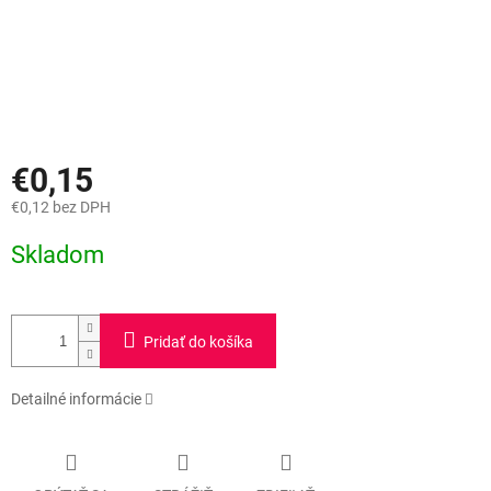
€0,15
€0,12 bez DPH
Jednotková
Skladom
cena:
Pridať do košíka
Detailné informácie