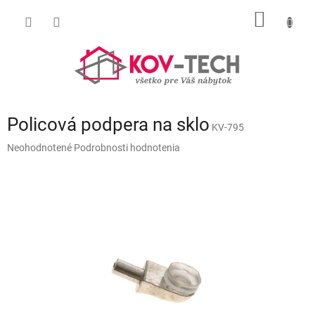
Prejsť
NÁKU
na
obsah
KOŠÍK
Policová podpera na sklo
KV-795
Priemerné
Neohodnotené
Podrobnosti hodnotenia
hodnotenie
produktu
je
0,0
z
5
hviezdičiek.