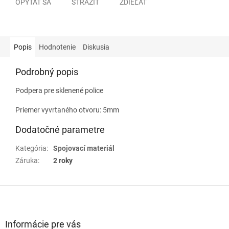
OPÝTAŤ SA
STRÁŽIŤ
ZDIEĽAŤ
Popis
Hodnotenie
Diskusia
Podrobný popis
Podpera pre sklenené police
Priemer vyvrtaného otvoru: 5mm
Dodatočné parametre
Kategória
:
Spojovací materiál
Záruka
:
2 roky
Z
á
p
ä
Informácie pre vás