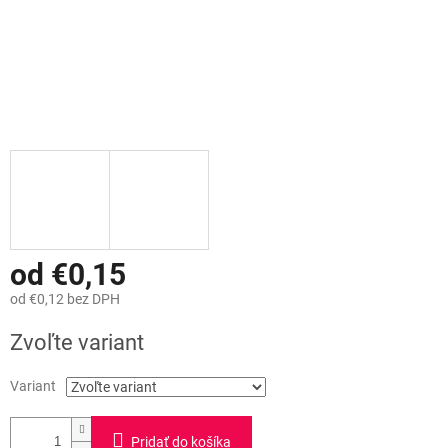
od
€0,15
od
€0,12
bez DPH
Jednotková
Zvoľte variant
cena:
Variant
Pridať do košíka