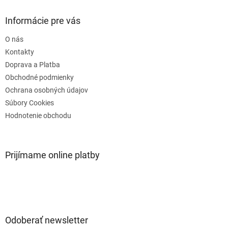
p
ä
Informácie pre vás
t
O nás
i
e
Kontakty
Doprava a Platba
Obchodné podmienky
Ochrana osobných údajov
Súbory Cookies
Hodnotenie obchodu
Prijímame online platby
Odoberať newsletter