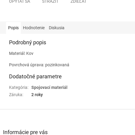
OPÝTAŤ SA
STRÁŽIŤ
ZDIEĽAŤ
Popis
Hodnotenie
Diskusia
Podrobný popis
Materiál: Kov
Povrchová úprava: pozinkovaná
Dodatočné parametre
Kategória
:
Spojovací materiál
Záruka
:
2 roky
Z
á
p
ä
Informácie pre vás