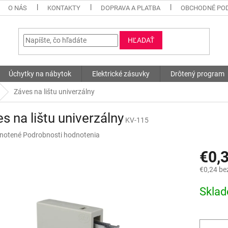
O NÁS
KONTAKTY
DOPRAVA A PLATBA
OBCHODNÉ PO
HĽADAŤ
Úchytky na nábytok
Elektrické zásuvky
Drôtený program
Záves na lištu univerzálny
s na lištu univerzálny
KV-115
né
notené
Podrobnosti hodnotenia
nie
€0,
u
€0,24 be
Jednotk
Skla
cena:
iek.