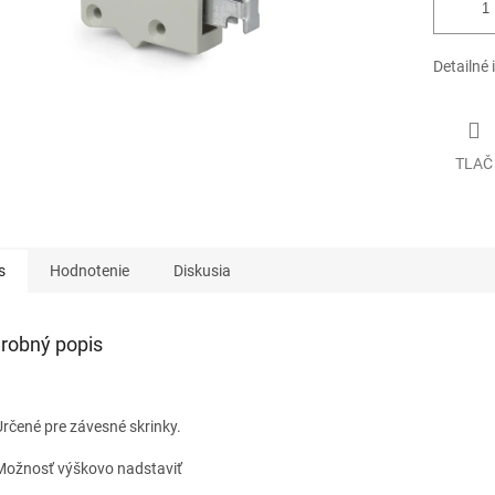
Detailné 
TLAČ
s
Hodnotenie
Diskusia
robný popis
né pre závesné skrinky.
nosť výškovo nadstaviť