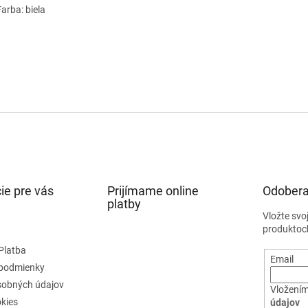
ba: biela
ie pre vás
Prijímame online
Odobera
platby
Vložte svo
produktoc
Platba
Email
podmienky
sobných údajov
Vložením
kies
údajov