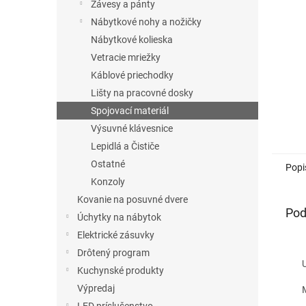
Závesy a pánty
Nábytkové nohy a nožičky
Nábytkové kolieska
Vetracie mriežky
Káblové priechodky
Lišty na pracovné dosky
Spojovací materiál
Výsuvné klávesnice
Lepidlá a Čističe
Ostatné
Popi
Konzoly
Kovanie na posuvné dvere
Pod
Úchytky na nábytok
Elektrické zásuvky
Drôtený program
Urče
Kuchynské produkty
Výpredaj
Mož