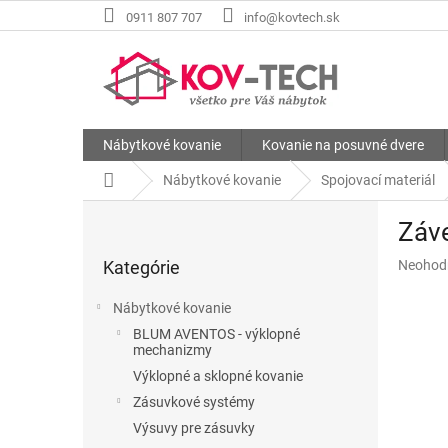
Prejsť
0911 807 707
info@kovtech.sk
na
obsah
Nábytkové kovanie
Kovanie na posuvné dvere
Domov
Nábytkové kovanie
Spojovací materiál
B
Záve
o
Preskočiť
č
Priemer
Kategórie
Neohod
kategórie
n
hodnote
ý
produkt
Nábytkové kovanie
p
je
BLUM AVENTOS - výklopné
a
0,0
mechanizmy
z
n
Výklopné a sklopné kovanie
5
e
hviezdič
Zásuvkové systémy
l
Výsuvy pre zásuvky