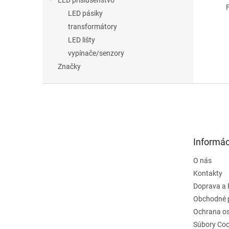
LED príslušenstvo
Far
LED pásiky
transformátory
LED lišty
vypínače/senzory
Značky
Z
á
p
ä
t
Informác
i
e
O nás
Kontakty
Doprava a 
Obchodné 
Ochrana o
Súbory Coo