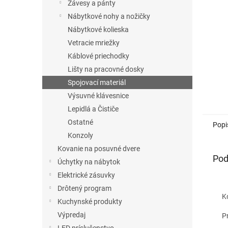
Závesy a pánty
Nábytkové nohy a nožičky
Nábytkové kolieska
Vetracie mriežky
Káblové priechodky
Lišty na pracovné dosky
Spojovací materiál
Výsuvné klávesnice
Lepidlá a Čističe
Ostatné
Popi
Konzoly
Kovanie na posuvné dvere
Pod
Úchytky na nábytok
Elektrické zásuvky
Drôtený program
Kova
Kuchynské produkty
Výpredaj
Pri