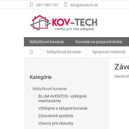
Prejsť
0911 807 707
info@kovtech.sk
na
obsah
Nábytkové kovanie
Kovanie na posuvné dvere
Domov
Nábytkové kovanie
Spojovací materiál
B
Záve
o
Preskočiť
č
Priemer
Kategórie
Neohod
kategórie
n
hodnote
ý
produkt
Nábytkové kovanie
p
je
BLUM AVENTOS - výklopné
a
0,0
mechanizmy
z
n
Výklopné a sklopné kovanie
5
e
hviezdič
Zásuvkové systémy
l
Výsuvy pre zásuvky