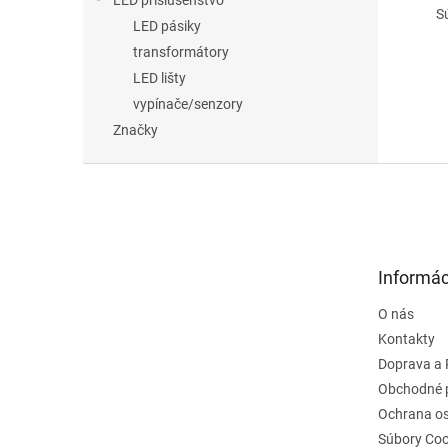
LED príslušenstvo
Súča
LED pásiky
transformátory
LED lišty
vypínače/senzory
Značky
Z
á
p
ä
t
Informác
i
e
O nás
Kontakty
Doprava a 
Obchodné 
Ochrana o
Súbory Coo