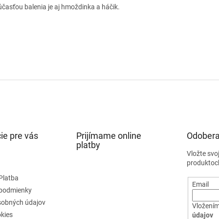
sťou balenia je aj hmoždinka a háčik.
ie pre vás
Prijímame online
Odobera
platby
Vložte svo
produktoc
Platba
Email
podmienky
sobných údajov
Vložením
kies
údajov