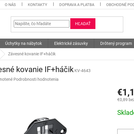
O NÁS
KONTAKTY
DOPRAVA A PLATBA
OBCHODNÉ PO
HĽADAŤ
Úchytky na nábytok
Elektrické zásuvky
Drôtený program
Závesné kovanie IF+háčik
sné kovanie IF+háčik
KV-4643
né
notené
Podrobnosti hodnotenia
nie
€1,
u
€0,89 be
Jednotk
Skla
cena:
iek.