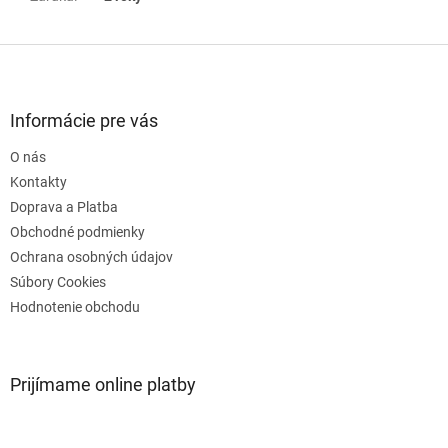
Z
á
p
ä
Informácie pre vás
t
O nás
i
e
Kontakty
Doprava a Platba
Obchodné podmienky
Ochrana osobných údajov
Súbory Cookies
Hodnotenie obchodu
Prijímame online platby