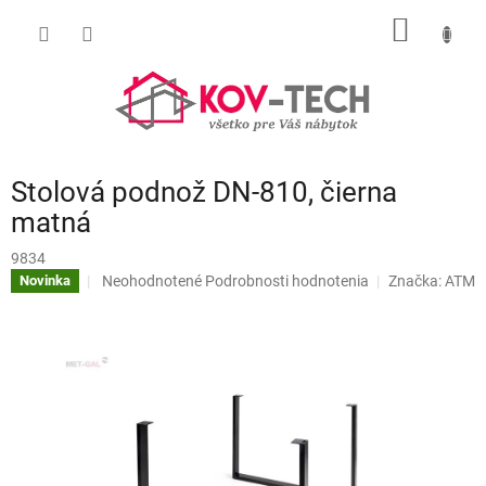
Prejsť
NÁKU
na
obsah
KOŠÍK
Stolová podnož DN-810, čierna
matná
9834
Priemerné
Neohodnotené
Podrobnosti hodnotenia
Značka:
ATM
Novinka
hodnotenie
produktu
je
0,0
z
5
hviezdičiek.