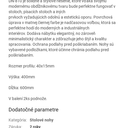
DN-810 je solídne a štýlové riešenie, ktoré vďaka svojmu
modernému obdĺžnikovému tvaru bude perfektne fungovať v
stoloch, písacích stoloch a iných
prvkoch vyžadujúcich odolnú a estetickú oporu.
Povrchová
úprava v matnej čiernej farbe je nadčasovou voľbou, ktorá sa
perfektne hodí do moderných a industriálnych
interiérov. Dodáva nábytku elegantný, no zároveň
minimalistický charakter a zdôrazňuje jeho štýl a kvalitu
spracovania. Ochrana podlahy pred poškriabaním. Nohy sú
vybavené podložkami, ktoré účinne chránia podlahu pred
poškriabaním.
Rozmer profilu: 40x15mm
Výška: 400mm
Dĺžka: 600mm
V balení 2ks podnože.
Dodatočné parametre
Kategória
:
Stolové nohy
Záruka
:
2 roky