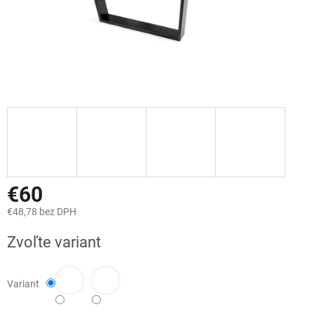
€60
€48,78 bez DPH
Jednotková
Zvoľte variant
cena:
Variant