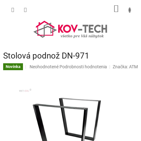
Prejsť
NÁKU
na
obsah
KOŠÍK
Stolová podnož DN-971
Priemerné
Neohodnotené
Podrobnosti hodnotenia
Značka:
ATM
Novinka
hodnotenie
produktu
je
0,0
z
5
hviezdičiek.