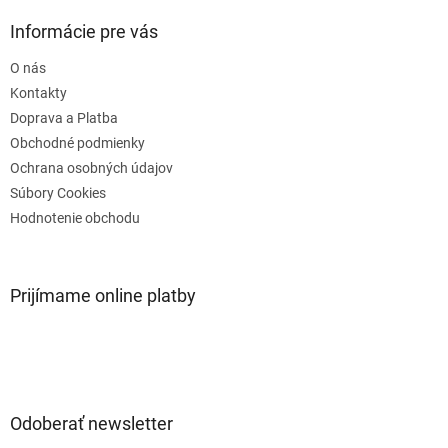
p
ä
Informácie pre vás
t
O nás
i
e
Kontakty
Doprava a Platba
Obchodné podmienky
Ochrana osobných údajov
Súbory Cookies
Hodnotenie obchodu
Prijímame online platby
Odoberať newsletter