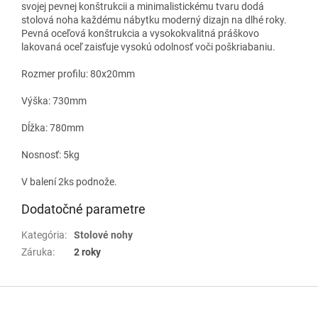
svojej pevnej konštrukcii a minimalistickému tvaru dodá
stolová noha každému nábytku moderný dizajn na dlhé roky.
Pevná oceľová konštrukcia a vysokokvalitná práškovo
lakovaná oceľ zaisťuje vysokú odolnosť voči poškriabaniu.
Rozmer profilu: 80x20mm
Výška: 730mm
Dĺžka: 780mm
Nosnosť: 5kg
V balení 2ks podnože.
Dodatočné parametre
Kategória
:
Stolové nohy
Záruka
:
2 roky
Z
á