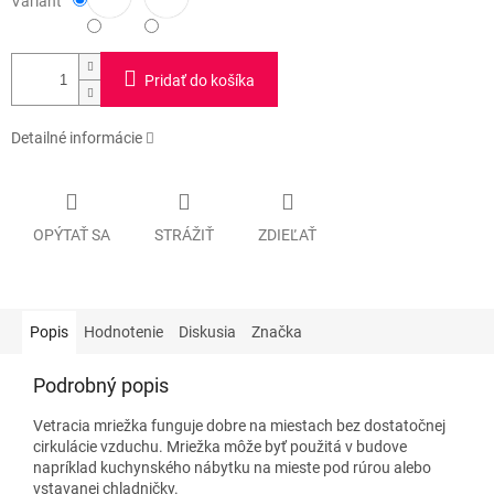
Variant
Pridať do košíka
Detailné informácie
OPÝTAŤ SA
STRÁŽIŤ
ZDIEĽAŤ
Popis
Hodnotenie
Diskusia
Značka
Podrobný popis
Vetracia mriežka funguje dobre na miestach bez dostatočnej
cirkulácie vzduchu. Mriežka môže byť použitá v budove
napríklad kuchynského nábytku na mieste pod rúrou alebo
vstavanej chladničky.