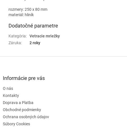
rozmery: 250 x 80 mm
materiál: hliník
Dodatočné parametre
Kategória
:
Vetracie mriežky
Záruka
:
2 roky
Z
á
p
ä
Informácie pre vás
t
O nás
i
e
Kontakty
Doprava a Platba
Obchodné podmienky
Ochrana osobných údajov
Súbory Cookies