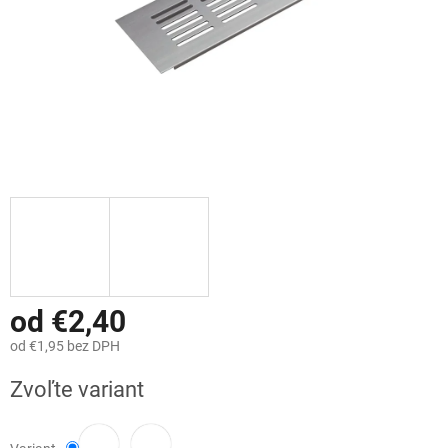
od
€2,40
od
€1,95
bez DPH
Jednotková
Zvoľte variant
cena: