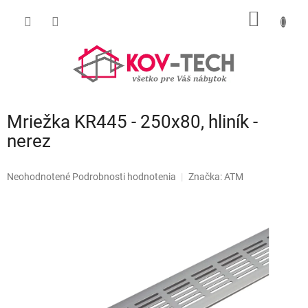
Prejsť
NÁKU
na
obsah
KOŠÍK
Mriežka KR445 - 250x80, hliník -
nerez
Priemerné
Neohodnotené
Podrobnosti hodnotenia
Značka:
ATM
hodnotenie
produktu
je
0,0
z
5
hviezdičiek.