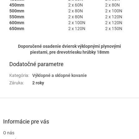
450mm
2 x 60N
2 x 80N
500mm
2 x 80N
2 x 100N
550mm
2 x 80N
2 x 120N
600mm
2 x 100N
2 x 120N
650mm
2 x 120N
2 x 150N
Doporučené osadenie dvierok
výklopnými plynovými
piestami
, pre drevotriesku hrúbky 18mm
Dodatočné parametre
Kategória
:
Výklopné a sklopné kovanie
Záruka
:
2 roky
Z
á
p
ä
Informácie pre vás
t
O nás
i