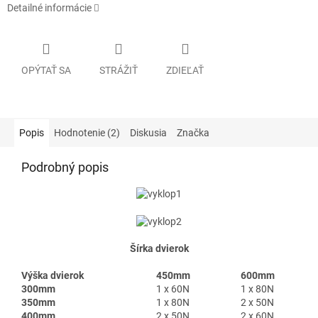
Detailné informácie
OPÝTAŤ SA
STRÁŽIŤ
ZDIEĽAŤ
Popis
Hodnotenie (2)
Diskusia
Značka
Podrobný popis
Šírka dvierok
Výška dvierok
450mm
600mm
300mm
1 x 60N
1 x 80N
350mm
1 x 80N
2 x 50N
400mm
2 x 50N
2 x 60N