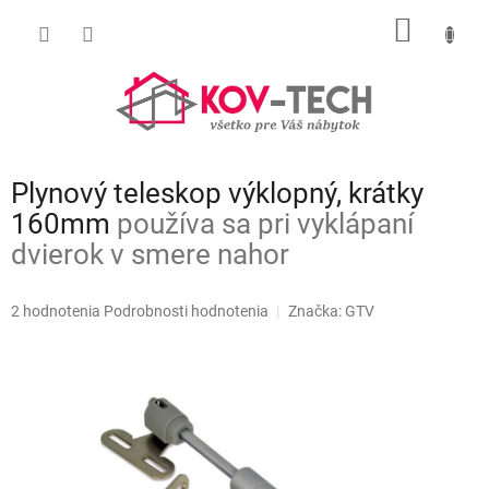
Prejsť
NÁKU
na
obsah
KOŠÍK
Plynový teleskop výklopný, krátky
160mm
používa sa pri vyklápaní
dvierok v smere nahor
Priemerné
2 hodnotenia
Podrobnosti hodnotenia
Značka:
GTV
hodnotenie
produktu
je
5,0
z
5
hviezdičiek.