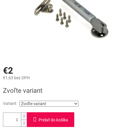
€2
€1,63 bez DPH
Jednotková
Zvoľte variant
cena:
Variant
Pridať do košíka