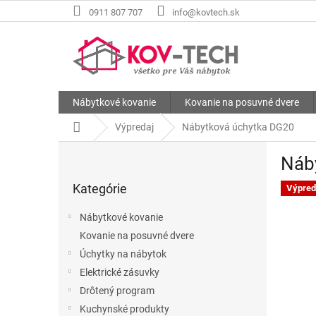
Prejsť
0911 807 707
info@kovtech.sk
na
obsah
Nábytkové kovanie
Kovanie na posuvné dvere
Domov
Výpredaj
Nábytková úchytka DG20
B
Náb
o
Preskočiť
č
Kategórie
kategórie
Výpred
n
ý
Nábytkové kovanie
p
Kovanie na posuvné dvere
a
Úchytky na nábytok
n
e
Elektrické zásuvky
l
Drôtený program
Kuchynské produkty