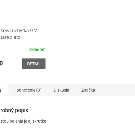
tková úchytka GM-
staré zlato
Skladom
erné
tenie
ktu
0
DETAIL
s
Hodnotenie (3)
Diskusia
Značka
ičiek.
robný popis
sťou balenia je aj skrutka.