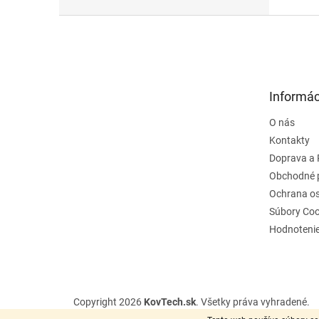
Z
á
p
ä
t
Informác
i
e
O nás
Kontakty
Doprava a 
Obchodné 
Ochrana o
Súbory Coo
Hodnoteni
Copyright 2026
KovTech.sk
. Všetky práva vyhradené.