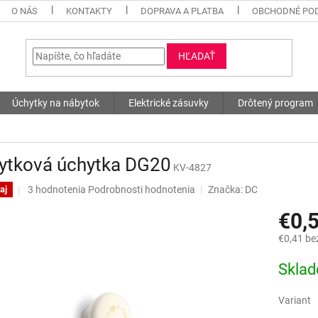
O NÁS
KONTAKTY
DOPRAVA A PLATBA
OBCHODNÉ PO
HĽADAŤ
Úchytky na nábytok
Elektrické zásuvky
Drôtený program
ytková úchytka DG20
KV-4827
Priemerné
3 hodnotenia
Podrobnosti hodnotenia
Značka:
DC
aj
hodnotenie
€0,
produktu
je
€0,41 be
5,0
z
Jednotk
Skla
5
cena:
hviezdičiek.
Variant