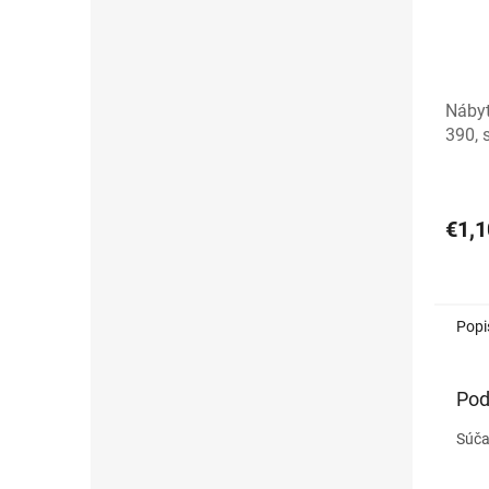
Náby
390, 
Priem
hodno
produ
€1,1
je
5,0
z
5
Popi
hviezd
Pod
Súča