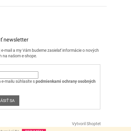
ť newsletter
j e-mail a my Vám budeme zasielať informácie o nových
h na našom e-shope.
 e-mailu súhlasíte s
podmienkami ochrany osobných
ÁSIŤ SA
Vytvoril Shoptet