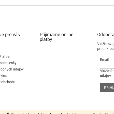
ie pre vás
Prijímame online
Odobera
platby
Vložte svo
produktoc
Platba
Email
podmienky
sobných údajov
Vložením
kies
údajov
e obchodu
PRIHL