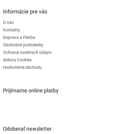
p
ä
Informácie pre vás
t
O nás
i
e
Kontakty
Doprava a Platba
Obchodné podmienky
Ochrana osobných údajov
Súbory Cookies
Hodnotenie obchodu
Prijímame online platby
Odoberať newsletter