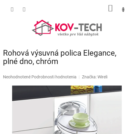
Prejsť
NÁKU
na
obsah
KOŠÍK
Rohová výsuvná polica Elegance,
plné dno, chróm
Priemerné
Neohodnotené
Podrobnosti hodnotenia
Značka:
Wireli
hodnotenie
produktu
je
0,0
z
5
hviezdičiek.