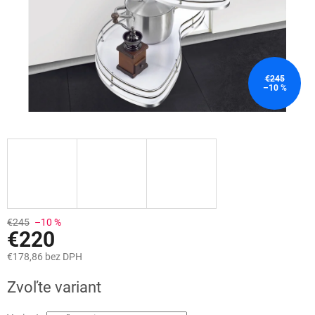
€245
–10 %
€245
–10 %
€220
€178,86 bez DPH
Jednotková
Zvoľte variant
cena: