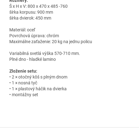
Rozmery:
Š x H x V: 800 x 470 x 485 -760
šírka korpusu: 900 mm
šírka dvierok: 450 mm
Materiál: oceľ
Povrchová úprava: chróm
Maximálne zaťaženie: 20 kg na jednu policu
Variabilná svetlá výška 570-710 mm.
Plné dno - hladké lamino
Zloženie setu:
• 2 × otočný kôš s plným dnom
• 1 × nosná tyč
• 1 × plastový háčik na dvierka
• montážny set
Z
á