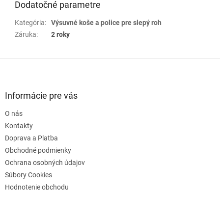
Dodatočné parametre
Kategória
:
Výsuvné koše a police pre slepý roh
Záruka
:
2 roky
Z
á
p
ä
Informácie pre vás
t
O nás
i
e
Kontakty
Doprava a Platba
Obchodné podmienky
Ochrana osobných údajov
Súbory Cookies
Hodnotenie obchodu