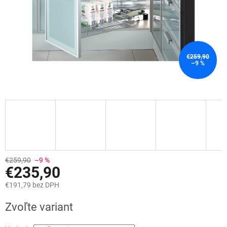
€259,90
–9 %
€259,90
–9 %
€235,90
€191,79 bez DPH
Jednotková
Zvoľte variant
cena: