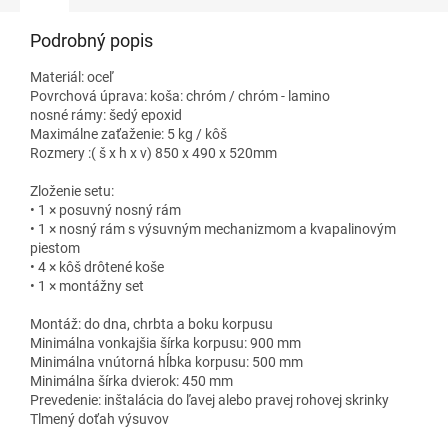
Podrobný popis
Materiál: oceľ
Povrchová úprava: koša: chróm / chróm - lamino
nosné rámy: šedý epoxid
Maximálne zaťaženie: 5 kg / kôš
Rozmery :( š x h x v) 850 x 490 x 520mm
Zloženie setu:
• 1 × posuvný nosný rám
• 1 × nosný rám s výsuvným mechanizmom a kvapalinovým
piestom
• 4 × kôš drôtené koše
• 1 × montážny set
Montáž: do dna, chrbta a boku korpusu
Minimálna vonkajšia šírka korpusu: 900 mm
Minimálna vnútorná hĺbka korpusu: 500 mm
Minimálna šírka dvierok: 450 mm
Prevedenie: inštalácia do ľavej alebo pravej rohovej skrinky
Tlmený doťah výsuvov