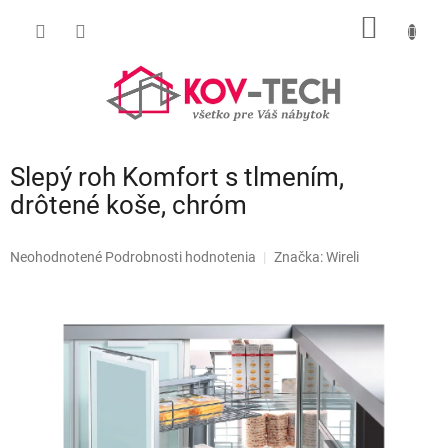
Prejsť
NÁKU
na
obsah
KOŠÍK
Slepý roh Komfort s tlmením,
drôtené koše, chróm
Priemerné
Neohodnotené
Podrobnosti hodnotenia
Značka:
Wireli
hodnotenie
produktu
je
0,0
z
5
hviezdičiek.