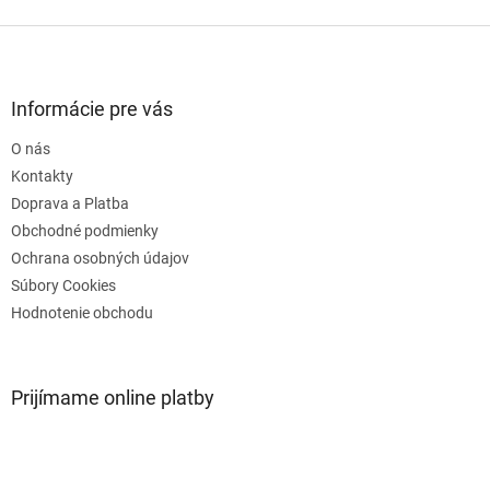
Z
á
p
ä
Informácie pre vás
t
O nás
i
e
Kontakty
Doprava a Platba
Obchodné podmienky
Ochrana osobných údajov
Súbory Cookies
Hodnotenie obchodu
Prijímame online platby