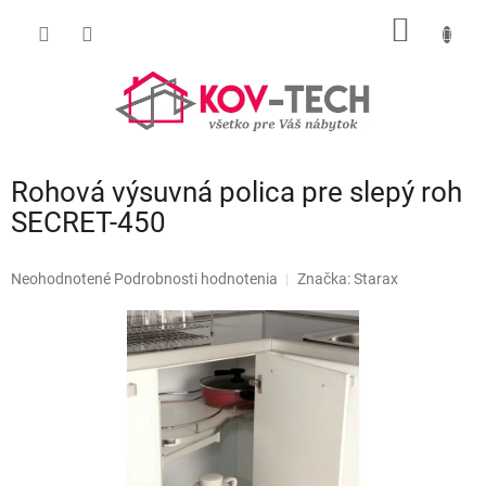
Prejsť
NÁKU
na
obsah
KOŠÍK
Rohová výsuvná polica pre slepý roh
SECRET-450
Priemerné
Neohodnotené
Podrobnosti hodnotenia
Značka:
Starax
hodnotenie
produktu
je
0,0
z
5
hviezdičiek.