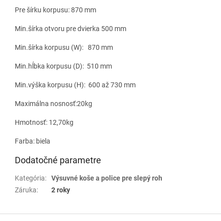
Pre šírku korpusu: 870 mm
Min.šírka otvoru pre dvierka 500 mm
Min.šírka korpusu (W): 870 mm
Min.hĺbka korpusu (D): 510 mm
Min.výška korpusu (H): 600 až 730 mm
Maximálna nosnosť:20kg
Hmotnosť: 12,70kg
Farba: biela
Dodatočné parametre
Kategória
:
Výsuvné koše a police pre slepý roh
Záruka
:
2 roky
Z