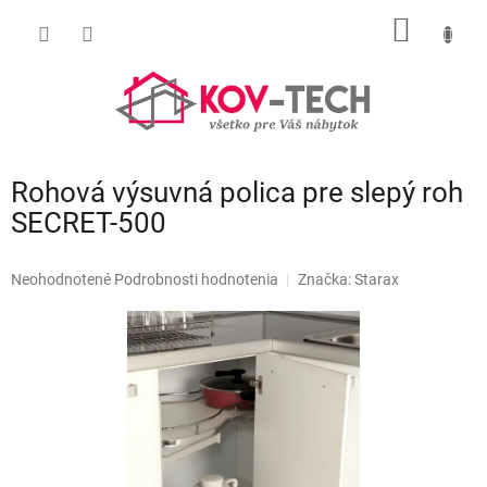
Prejsť
NÁKU
na
obsah
KOŠÍK
Rohová výsuvná polica pre slepý roh
SECRET-500
Priemerné
Neohodnotené
Podrobnosti hodnotenia
Značka:
Starax
hodnotenie
produktu
je
0,0
z
5
hviezdičiek.