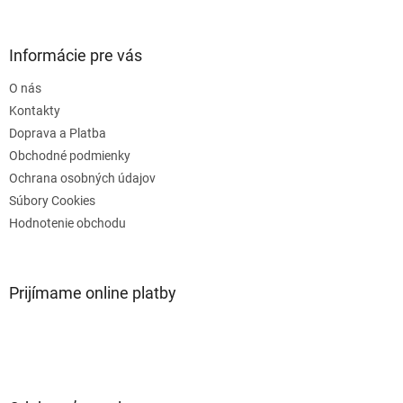
á
p
ä
Informácie pre vás
t
O nás
i
e
Kontakty
Doprava a Platba
Obchodné podmienky
Ochrana osobných údajov
Súbory Cookies
Hodnotenie obchodu
Prijímame online platby