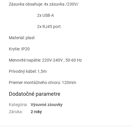
Zásuvka obsahuje: 4x zásuvka /230V/
2x USB-A
2x RJ45 port.
Materiál: plast
Krytie: IP20
Menovité napätie: 220V-240V , 50-60 Hz
Prívodný kábel: 1,5m
Priemer montážneho otvoru: 120mm
Dodatočné parametre
Kategória
:
Výsuvné zásuvky
Záruka
:
2 roky
Z