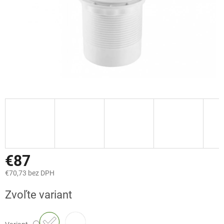
€87
€70,73 bez DPH
Jednotková
Zvoľte variant
cena: