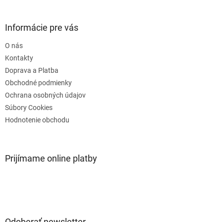
á
p
ä
Informácie pre vás
t
O nás
i
e
Kontakty
Doprava a Platba
Obchodné podmienky
Ochrana osobných údajov
Súbory Cookies
Hodnotenie obchodu
Prijímame online platby
Odoberať newsletter