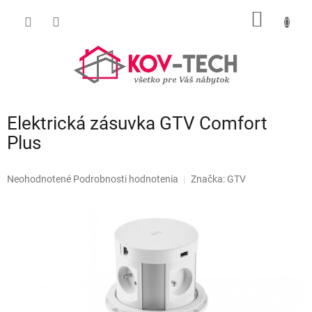
Prejsť
NÁKU
na
obsah
KOŠÍK
Elektrická zásuvka GTV Comfort
Plus
Priemerné
Neohodnotené
Podrobnosti hodnotenia
Značka:
GTV
hodnotenie
produktu
je
0,0
z
5
hviezdičiek.