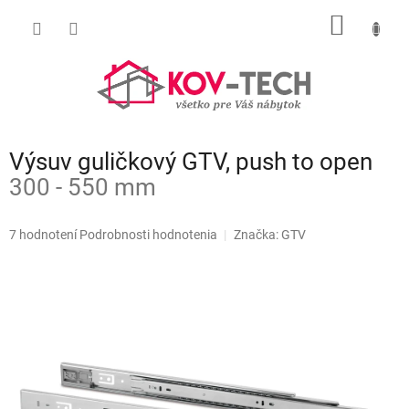
Prejsť
NÁKU
na
obsah
KOŠÍK
Výsuv guličkový GTV, push to open
300 - 550 mm
Priemerné
7 hodnotení
Podrobnosti hodnotenia
Značka:
GTV
hodnotenie
produktu
je
4,9
z
5
hviezdičiek.