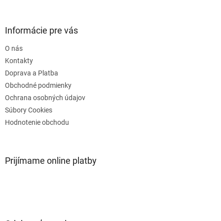
á
p
ä
Informácie pre vás
t
O nás
i
e
Kontakty
Doprava a Platba
Obchodné podmienky
Ochrana osobných údajov
Súbory Cookies
Hodnotenie obchodu
Prijímame online platby