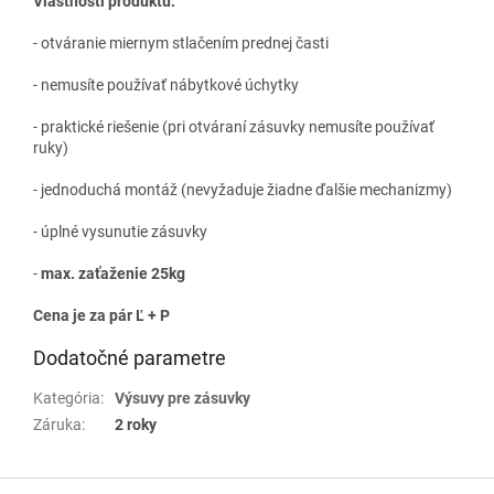
Vlastnosti produktu:
- otváranie miernym stlačením prednej časti
- nemusíte používať nábytkové úchytky
- praktické riešenie (pri otváraní zásuvky nemusíte používať
ruky)
- jednoduchá montáž (nevyžaduje žiadne ďalšie mechanizmy)
- úplné vysunutie zásuvky
-
max. zaťaženie 25kg
Cena je za pár Ľ + P
Dodatočné parametre
Kategória
:
Výsuvy pre zásuvky
Záruka
:
2 roky
Z