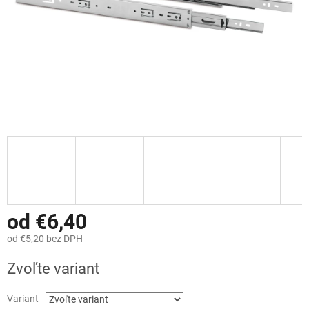
od
€6,40
od
€5,20
bez DPH
Jednotková
Zvoľte variant
cena:
Variant