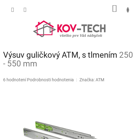
Prejsť
NÁKU
na
obsah
KOŠÍK
Výsuv guličkový ATM, s tlmením
250
- 550 mm
Priemerné
6 hodnotení
Podrobnosti hodnotenia
Značka:
ATM
hodnotenie
produktu
je
5,0
z
5
hviezdičiek.