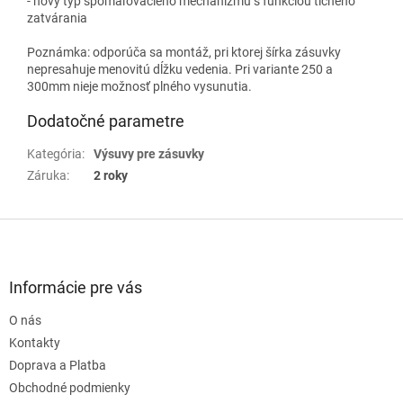
- nový typ spomaľovacieho mechanizmu s funkciou tichého
zatvárania
Poznámka: odporúča sa montáž, pri ktorej šírka zásuvky
nepresahuje menovitú dĺžku vedenia. Pri variante 250 a
300mm nieje možnosť plného vysunutia.
Dodatočné parametre
Kategória
:
Výsuvy pre zásuvky
Záruka
:
2 roky
Z
á
p
ä
Informácie pre vás
t
O nás
i
e
Kontakty
Doprava a Platba
Obchodné podmienky