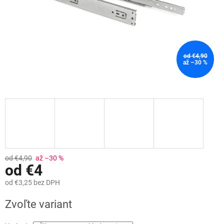
od €4,90
až –30 %
od €4,90
až –30 %
od
€4
od
€3,25
bez DPH
Jednotková
Zvoľte variant
cena: