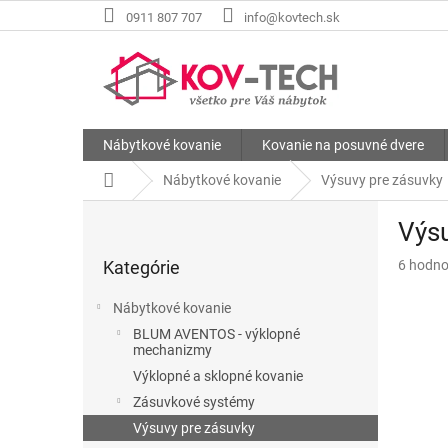
Prejsť
0911 807 707
info@kovtech.sk
na
obsah
Nábytkové kovanie
Kovanie na posuvné dvere
Domov
Nábytkové kovanie
Výsuvy pre zásuvky
B
Výsu
o
Preskočiť
č
Priemer
Kategórie
6 hodno
kategórie
n
hodnote
ý
produkt
Nábytkové kovanie
p
je
BLUM AVENTOS - výklopné
a
5,0
mechanizmy
z
n
Výklopné a sklopné kovanie
5
e
hviezdič
Zásuvkové systémy
l
Výsuvy pre zásuvky