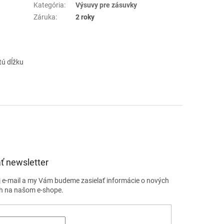
Kategória
:
Výsuvy pre zásuvky
Záruka
:
2 roky
tú dĺžku
ť newsletter
j e-mail a my Vám budeme zasielať informácie o nových
h na našom e-shope.