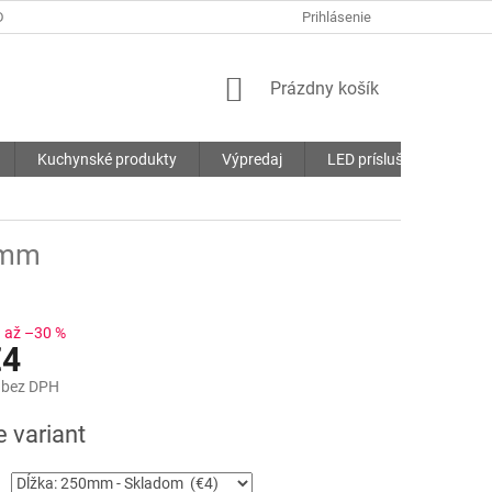
DMIENKY
OCHRANA OSOBNÝCH ÚDAJOV
Prihlásenie
SÚBORY COOKIES
NÁKUPNÝ
Prázdny košík
KOŠÍK
Kuchynské produkty
Výpredaj
LED príslušenstvo
 mm
až –30 %
€4
bez DPH
ová
e variant