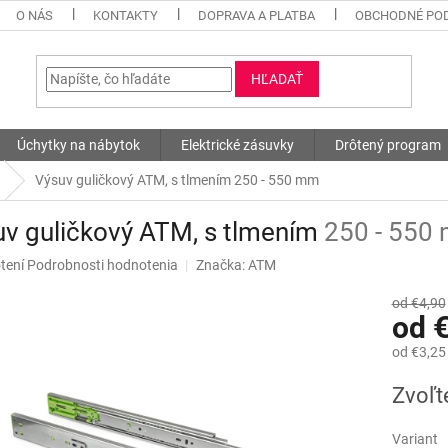
O NÁS
KONTAKTY
DOPRAVA A PLATBA
OBCHODNÉ PO
HĽADAŤ
Úchytky na nábytok
Elektrické zásuvky
Drôtený program
Výsuv guličkový ATM, s tlmením
250 - 550 mm
v guličkový ATM, s tlmením
250 - 550
né
tení
Podrobnosti hodnotenia
Značka:
ATM
nie
u
od €4,90
od
od
€3,25
Jednotk
Zvoľt
iek.
cena:
Variant