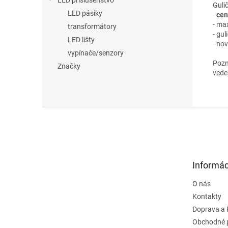
LED príslušenstvo
Guli
LED pásiky
-
cen
- ma
transformátory
- gul
LED lišty
- no
vypínače/senzory
Pozn
Značky
vede
Z
á
p
ä
t
Informác
i
e
O nás
Kontakty
Doprava a 
Obchodné 