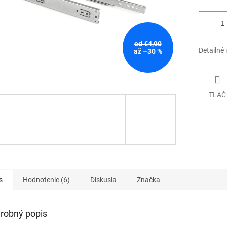
od €4,90
Detailné 
až –30 %
TLAČ
s
Hodnotenie (6)
Diskusia
Značka
robný popis