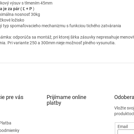
čkový výsuv s tlmením 45mm
a je za pár ( Ľ + P
)
ximálna nosnosť 30kg
ičkové ložisko
vý typ spomaľovacieho mechanizmu s funkciou tichého zatvárania
ámka: odporúča sa montáž, pri ktorej šírka zásuvky nepresahuje menovi
nia. Pri variante 250 a 300mm nieje možnosť plného vysunutia.
ie pre vás
Prijímame online
Odobera
platby
Vložte svo
produktoc
Platba
Email
podmienky