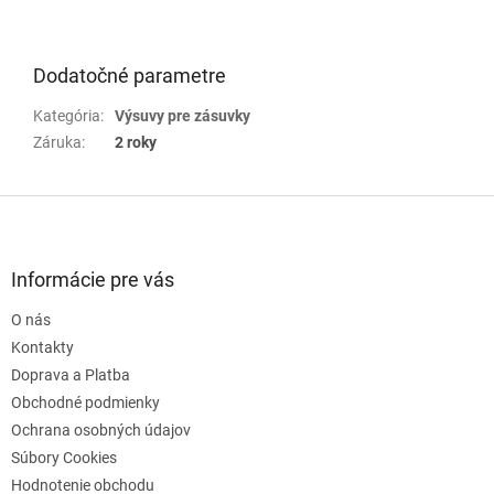
Dodatočné parametre
Kategória
:
Výsuvy pre zásuvky
Záruka
:
2 roky
Z
á
p
ä
Informácie pre vás
t
O nás
i
e
Kontakty
Doprava a Platba
Obchodné podmienky
Ochrana osobných údajov
Súbory Cookies
Hodnotenie obchodu