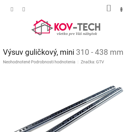
Prejsť
NÁKU
na
obsah
KOŠÍK
Výsuv guličkový, mini
310 - 438 mm
Priemerné
Neohodnotené
Podrobnosti hodnotenia
Značka:
GTV
hodnotenie
produktu
je
0,0
z
5
hviezdičiek.