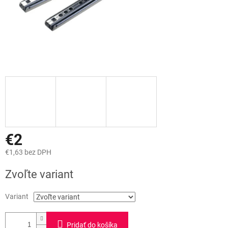
€2
€1,63 bez DPH
Jednotková
Zvoľte variant
cena:
Variant
Pridať do košíka