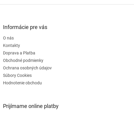
Z
á
p
ä
Informácie pre vás
t
O nás
i
e
Kontakty
Doprava a Platba
Obchodné podmienky
Ochrana osobných údajov
Súbory Cookies
Hodnotenie obchodu
Prijímame online platby