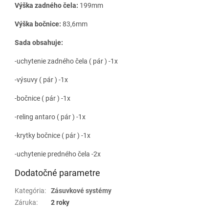
Výška zadného čela:
199mm
Výška bočnice:
83,6mm
Sada obsahuje:
-uchytenie zadného čela ( pár ) -1x
-výsuvy ( pár ) -1x
-bočnice ( pár ) -1x
-reling antaro ( pár ) -1x
-krytky bočnice ( pár ) -1x
-uchytenie predného čela -2x
Dodatočné parametre
Kategória
:
Zásuvkové systémy
Záruka
:
2 roky