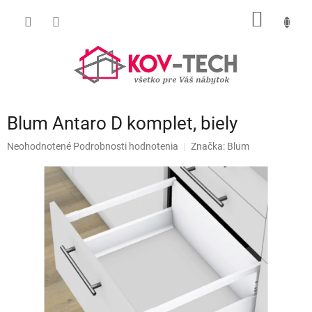
Prejsť
NÁKU
na
obsah
KOŠÍK
Blum Antaro D komplet, biely
Priemerné
Neohodnotené
Podrobnosti hodnotenia
Značka:
Blum
hodnotenie
produktu
je
0,0
z
5
hviezdičiek.