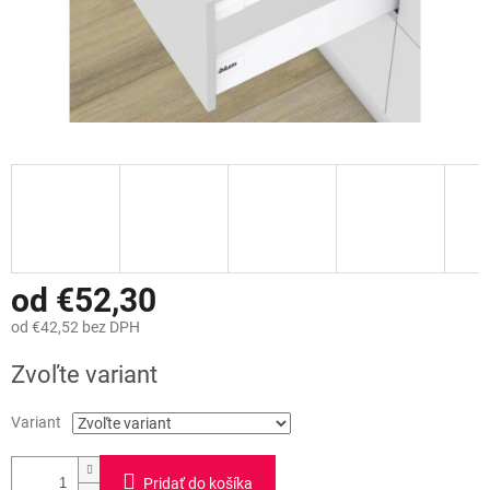
od
€52,30
od
€42,52
bez DPH
Jednotková
Zvoľte variant
cena:
Variant
Pridať do košíka