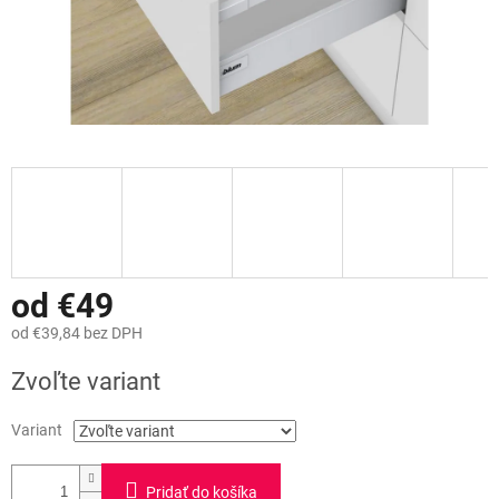
od
€49
od
€39,84
bez DPH
Jednotková
Zvoľte variant
cena:
Variant
Pridať do košíka