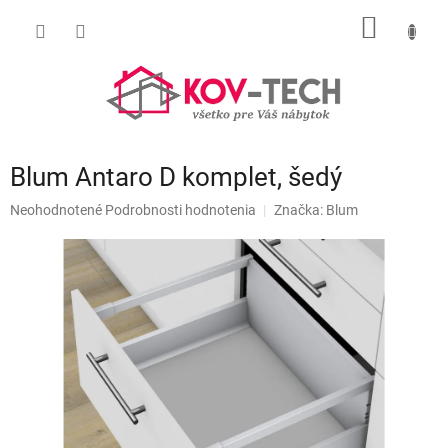
Prejsť
NÁKU
na
obsah
KOŠÍK
Blum Antaro D komplet, šedý
Priemerné
Neohodnotené
Podrobnosti hodnotenia
Značka:
Blum
hodnotenie
produktu
je
0,0
z
5
hviezdičiek.