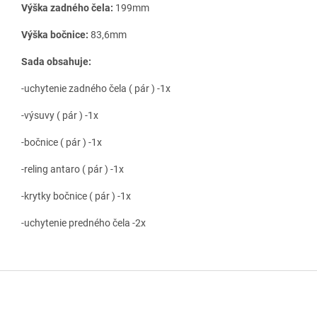
Výška zadného čela:
199mm
Výška bočnice:
83,6mm
Sada obsahuje:
-uchytenie zadného čela ( pár ) -1x
-výsuvy ( pár ) -1x
-bočnice ( pár ) -1x
-reling antaro ( pár ) -1x
-krytky bočnice ( pár ) -1x
-uchytenie predného čela -2x
Z
á
p