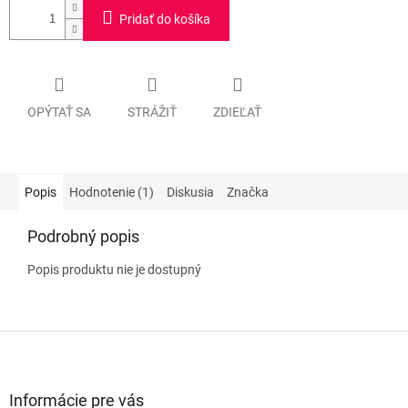
Pridať do košíka
OPÝTAŤ SA
STRÁŽIŤ
ZDIEĽAŤ
Popis
Hodnotenie (1)
Diskusia
Značka
Podrobný popis
Popis produktu nie je dostupný
Z
á
p
ä
Informácie pre vás