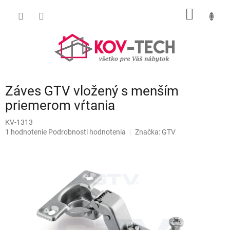
Prejsť
NÁKU
na
obsah
KOŠÍK
Záves GTV vložený s menším
priemerom vŕtania
KV-1313
Priemerné
1 hodnotenie
Podrobnosti hodnotenia
Značka:
GTV
hodnotenie
produktu
je
5,0
z
5
hviezdičiek.