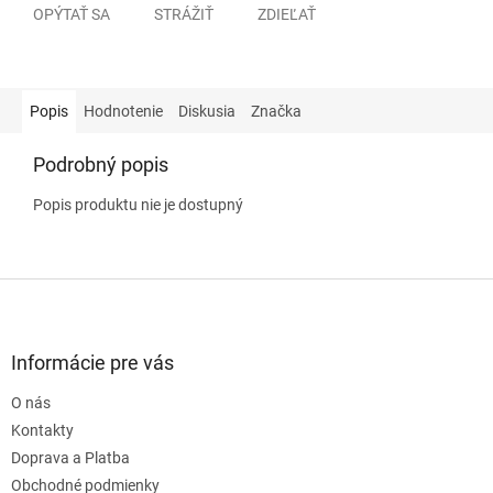
OPÝTAŤ SA
STRÁŽIŤ
ZDIEĽAŤ
Popis
Hodnotenie
Diskusia
Značka
Podrobný popis
Popis produktu nie je dostupný
Z
á
p
ä
Informácie pre vás
t
O nás
i
e
Kontakty
Doprava a Platba
Obchodné podmienky