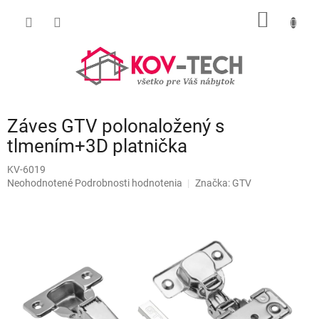
Prejsť
NÁKU
na
obsah
KOŠÍK
Záves GTV polonaložený s
tlmením+3D platnička
KV-6019
Priemerné
Neohodnotené
Podrobnosti hodnotenia
Značka:
GTV
hodnotenie
produktu
je
0,0
z
5
hviezdičiek.