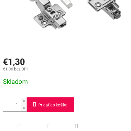
€1,30
€1,06 bez DPH
Jednotková
Skladom
cena:
Pridať do košíka