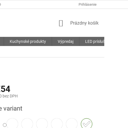
DMIENKY
OCHRANA OSOBNÝCH ÚDAJOV
Prihlásenie
SÚBORY COOKIES
NÁKUPNÝ
Prázdny košík
KOŠÍK
Kuchynské produkty
Výpredaj
LED príslušenstvo
€54
0
bez DPH
ová
e variant