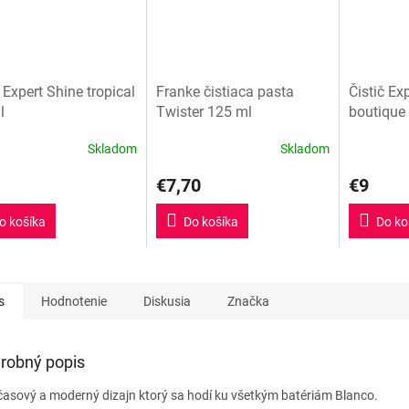
č Expert Shine tropical
Franke čistiaca pasta
Čistič Ex
l
Twister 125 ml
boutique
Skladom
Skladom
Priemerné
hodnotenie
€7,70
€9
produktu
je
5,0
o košíka
Do košíka
Do ko
z
5
hviezdičiek.
s
Hodnotenie
Diskusia
Značka
robný popis
asový a moderný dizajn ktorý sa hodí ku všetkým batériám Blanco.