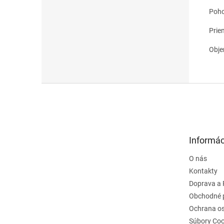
Poho
Prie
Obje
Z
á
p
ä
t
Informác
i
e
O nás
Kontakty
Doprava a 
Obchodné 
Ochrana o
Súbory Coo