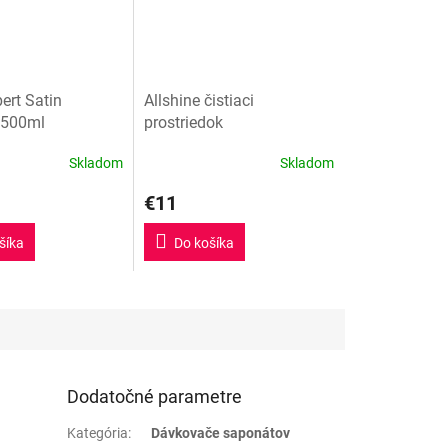
pert Satin
Allshine čistiaci
 500ml
prostriedok
Skladom
Skladom
€11
šíka
Do košíka
Dodatočné parametre
Kategória
:
Dávkovače saponátov