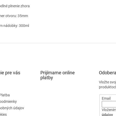
dlné plnenie zhora
mer otvoru: 35mm
m nádobky: 300ml
ie pre vás
Prijímame online
Odobera
platby
Vložte svo
produktoc
Platba
Email
podmienky
sobných údajov
Vložením
kies
údajov