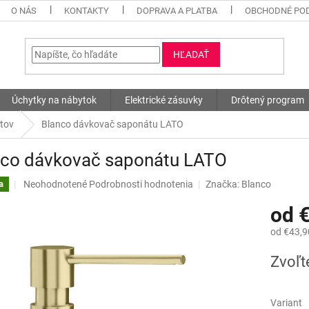
O NÁS
KONTAKTY
DOPRAVA A PLATBA
OBCHODNÉ PO
HĽADAŤ
Úchytky na nábytok
Elektrické zásuvky
Drôtený program
tov
Blanco dávkovač saponátu LATO
nco dávkovač saponátu LATO
Priemerné
Neohodnotené
Podrobnosti hodnotenia
Značka:
Blanco
a
hodnotenie
od
produktu
je
od
€43,9
0,0
z
Jednotk
Zvoľt
5
cena:
hviezdičiek.
Variant