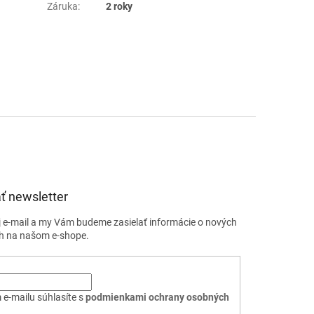
Záruka
:
2 roky
ť newsletter
j e-mail a my Vám budeme zasielať informácie o nových
h na našom e-shope.
 e-mailu súhlasíte s
podmienkami ochrany osobných