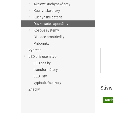
Akciové kuchynské sety
Kuchynské drezy
Kuchynské batérie
Dávkovače saponátov
Košové systémy
Čistiace prostriedky
Príborníky
Výpredaj
LED príslušenstvo
LED pásiky
transformátory
LED lišty
vypínače/senzory
Súvis
Značky
Novi