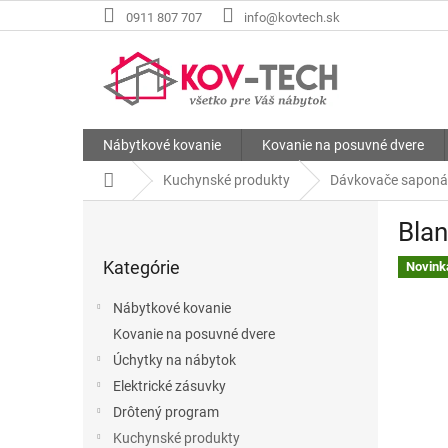
Prejsť
0911 807 707
info@kovtech.sk
na
obsah
Nábytkové kovanie
Kovanie na posuvné dvere
Domov
Kuchynské produkty
Dávkovače saponá
B
Bla
o
Preskočiť
č
Kategórie
kategórie
Novink
n
ý
Nábytkové kovanie
p
Kovanie na posuvné dvere
a
Úchytky na nábytok
n
e
Elektrické zásuvky
l
Drôtený program
Kuchynské produkty