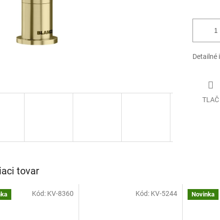
Detailné 
TLAČ
iaci tovar
Kód:
KV-8360
Kód:
KV-5244
nka
Novinka