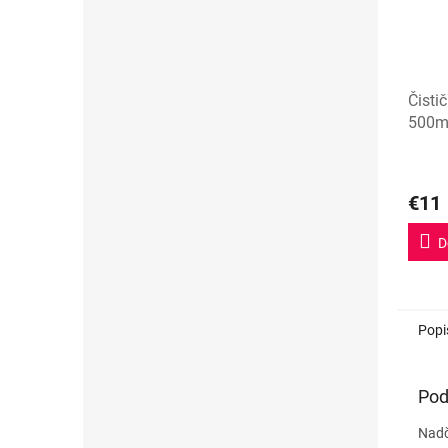
Čisti
500m
€11
D
Popi
Pod
Nadč