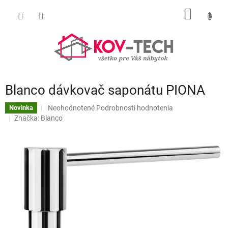
Prejsť
NÁKU
na
obsah
KOŠÍK
Blanco dávkovač saponátu PIONA
Priemerné
Neohodnotené
Podrobnosti hodnotenia
Novinka
hodnotenie
Značka:
Blanco
produktu
je
0,0
z
5
hviezdičiek.