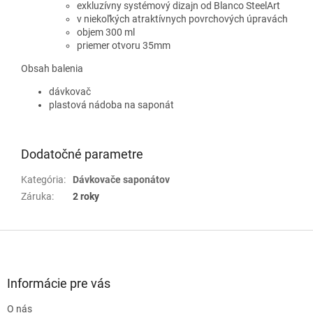
exkluzívny systémový dizajn od
Blanco
SteelArt
v niekoľkých atraktívnych povrchových úpravách
objem 300 ml
priemer otvoru 35mm
Obsah balenia
dávkovač
plastová nádoba na saponát
Dodatočné parametre
Kategória
:
Dávkovače saponátov
Záruka
:
2 roky
Z
á
p
ä
Informácie pre vás
t
O nás