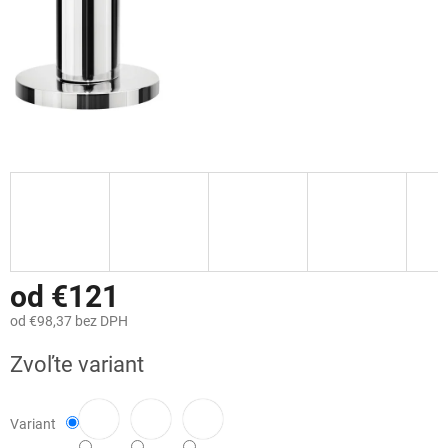
od
€121
od
€98,37
bez DPH
Jednotková
Zvoľte variant
cena:
Variant