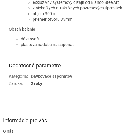
exkluzívny systémový dizajn od
Blanco
SteelArt
v niekoľkých atraktívnych povrchových úpravách
objem 300 ml
priemer otvoru 35mm
Obsah balenia
dávkovač
plastová nádoba na saponát
Dodatočné parametre
Kategória
:
Dávkovače saponátov
Záruka
:
2 roky
Z
á
p
ä
Informácie pre vás
t
O nás