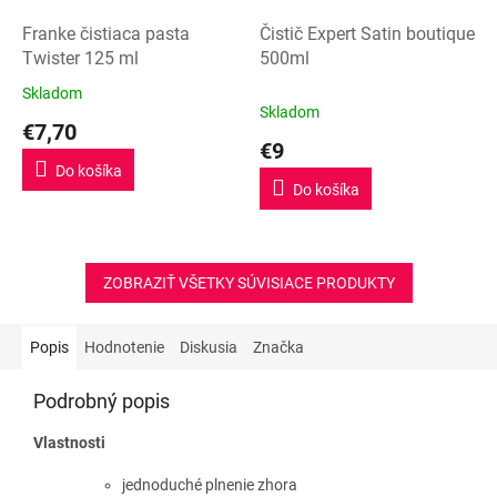
Franke čistiaca pasta
Čistič Expert Satin boutique
Twister 125 ml
500ml
Skladom
Priemerné
Skladom
hodnotenie
€7,70
produktu
€9
je
Do košíka
5,0
Do košíka
z
5
hviezdičiek.
ZOBRAZIŤ VŠETKY SÚVISIACE PRODUKTY
Popis
Hodnotenie
Diskusia
Značka
Podrobný popis
Vlastnosti
jednoduché
plnenie zhora