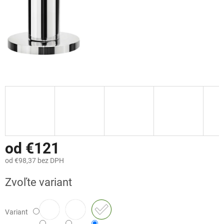
od
€121
od
€98,37
bez DPH
Jednotková
Zvoľte variant
cena:
Variant