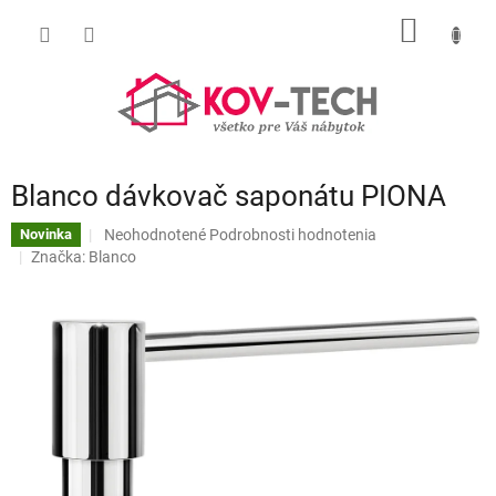
Prejsť
NÁKU
na
obsah
KOŠÍK
Blanco dávkovač saponátu PIONA
Priemerné
Neohodnotené
Podrobnosti hodnotenia
Novinka
hodnotenie
Značka:
Blanco
produktu
je
0,0
z
5
hviezdičiek.