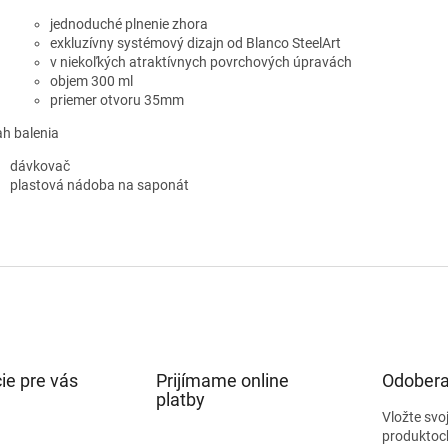
jednoduché
plnenie zhora
exkluzívny systémový dizajn od
Blanco
SteelArt
v niekoľkých atraktívnych povrchových úpravách
objem 300 ml
priemer otvoru 35mm
h balenia
dávkovač
plastová nádoba na saponát
ie pre vás
Prijímame online
Odobera
platby
Vložte svo
produktoc