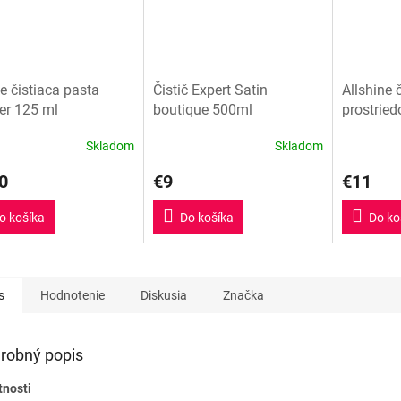
e čistiaca pasta
Čistič Expert Satin
Allshine č
er 125 ml
boutique 500ml
prostried
Skladom
Skladom
erné
tenie
0
€9
€11
ktu
o košíka
Do košíka
Do ko
ičiek.
s
Hodnotenie
Diskusia
Značka
robný popis
tnosti