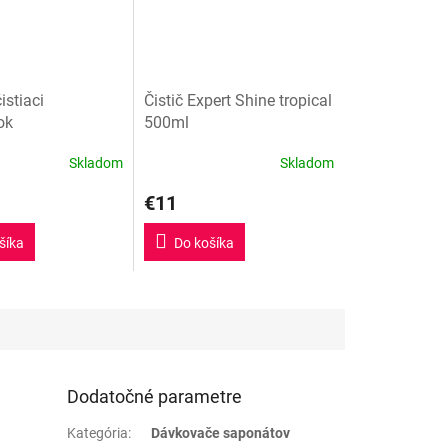
istiaci
Čistič Expert Shine tropical
ok
500ml
Skladom
Skladom
€11
šíka
Do košíka
Dodatočné parametre
Kategória
:
Dávkovače saponátov