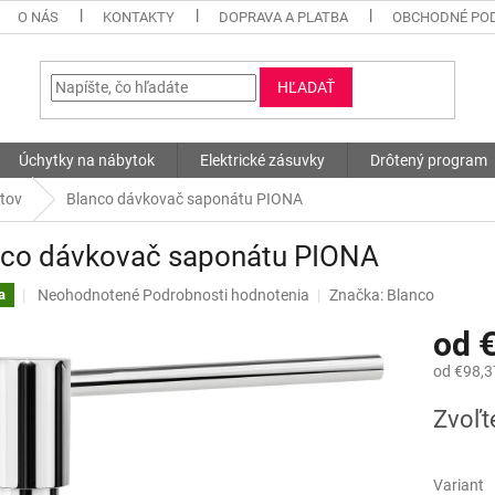
O NÁS
KONTAKTY
DOPRAVA A PLATBA
OBCHODNÉ PO
HĽADAŤ
Úchytky na nábytok
Elektrické zásuvky
Drôtený program
tov
Blanco dávkovač saponátu PIONA
nco dávkovač saponátu PIONA
Priemerné
Neohodnotené
Podrobnosti hodnotenia
Značka:
Blanco
a
hodnotenie
od
produktu
je
od
€98,3
0,0
z
Jednotk
Zvoľt
5
cena:
hviezdičiek.
Variant