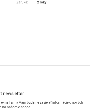
Záruka
:
2 roky
ť newsletter
j e-mail a my Vám budeme zasielať informácie o nových
h na našom e-shope.