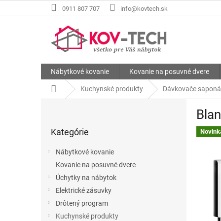
Prejsť
0911 807 707
info@kovtech.sk
na
obsah
Nábytkové kovanie
Kovanie na posuvné dvere
Domov
Kuchynské produkty
Dávkovače saponá
B
Bla
o
Preskočiť
č
Kategórie
kategórie
Novink
n
ý
Nábytkové kovanie
p
Kovanie na posuvné dvere
a
Úchytky na nábytok
n
e
Elektrické zásuvky
l
Drôtený program
Kuchynské produkty