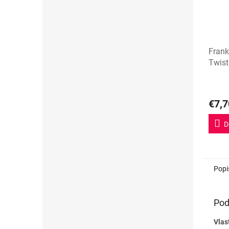
Frank
Twist
Priem
hodno
€7,7
produ
je
5,0
D
z
5
hviezd
Popi
Pod
Vlas