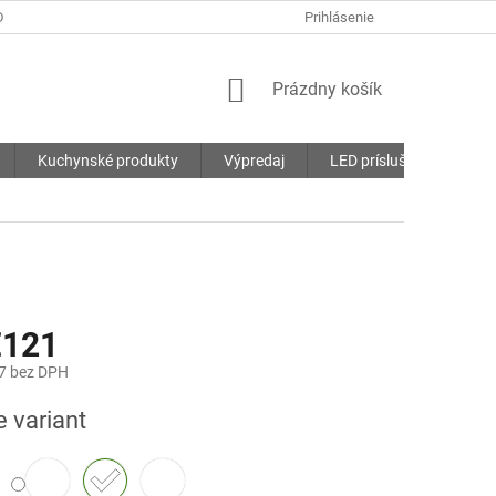
DMIENKY
OCHRANA OSOBNÝCH ÚDAJOV
Prihlásenie
SÚBORY COOKIES
NÁKUPNÝ
Prázdny košík
KOŠÍK
Kuchynské produkty
Výpredaj
LED príslušenstvo
€121
7
bez DPH
ová
e variant