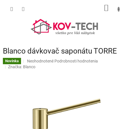
Prejsť
NÁKU
na
obsah
KOŠÍK
Blanco dávkovač saponátu TORRE
Priemerné
Neohodnotené
Podrobnosti hodnotenia
Novinka
hodnotenie
Značka:
Blanco
produktu
je
0,0
z
5
hviezdičiek.