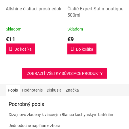
Allshine čistiaci prostriedok
Čistič Expert Satin boutique
500ml
Skladom
Skladom
€11
€9
Do košíka
Do košíka
ZOBRAZIŤ VŠETKY SÚVISIACE PRODUKTY
Popis
Hodnotenie
Diskusia
Značka
Podrobný popis
Dizajnovo zladený k viacerým Blanco kuchynským batériám
Jednoduché naplňanie zhora