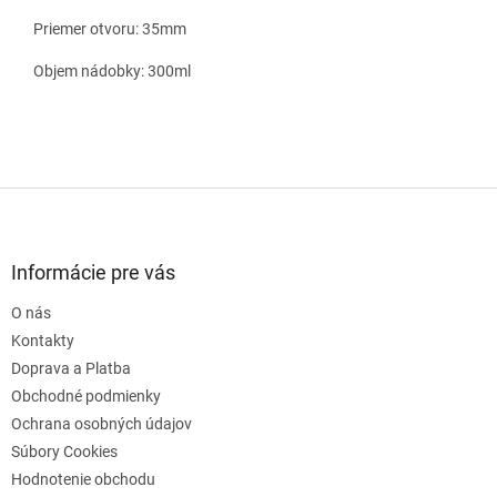
Priemer otvoru: 35mm
Objem nádobky: 300ml
Z
á
p
ä
Informácie pre vás
t
O nás
i
e
Kontakty
Doprava a Platba
Obchodné podmienky
Ochrana osobných údajov
Súbory Cookies
Hodnotenie obchodu