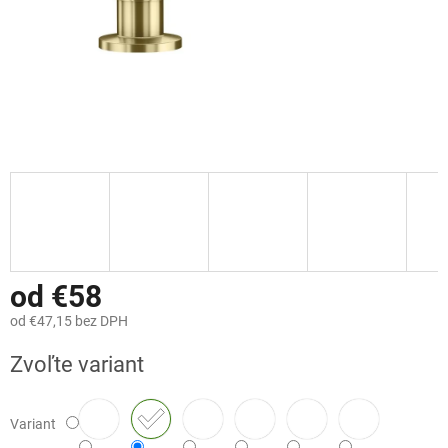
od
€58
od
€47,15
bez DPH
Jednotková
Zvoľte variant
cena:
Variant