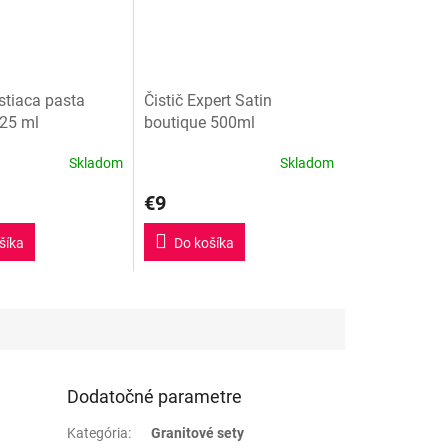
stiaca pasta
Čistič Expert Satin
125 ml
boutique 500ml
Skladom
Skladom
e
€9
šíka
Do košíka
.
Dodatočné parametre
Kategória
:
Granitové sety