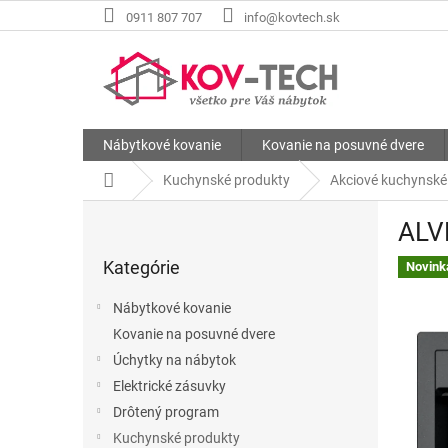
Prejsť
0911 807 707
info@kovtech.sk
na
obsah
Nábytkové kovanie
Kovanie na posuvné dvere
Domov
Kuchynské produkty
Akciové kuchynské
B
ALVE
o
Preskočiť
č
Kategórie
kategórie
Novink
n
ý
Nábytkové kovanie
p
Kovanie na posuvné dvere
a
Úchytky na nábytok
n
e
Elektrické zásuvky
l
Drôtený program
Kuchynské produkty