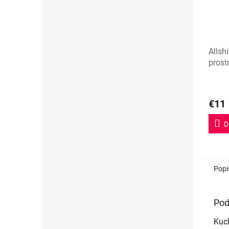
Allshi
prost
€11
D
Popi
Pod
Kuch