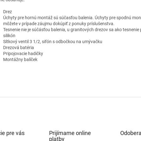
Drez
Úchyty pre hornú montáž sú súčasťou balenia. Úchyty pre spodnú mon
môžete v prípade záujmu dokúpiť z ponuky príslušenstva.
Tesnenie nie je súčásťou balenia, u granitových drezov sa ako tesnenie
silikón
Sítkový ventil 3 1/2, sifón s odbočkou na umývačku
Drezová batéria
Pripojovacie hadičky
Montážny balíček
ie pre vás
Prijímame online
Odobera
platby