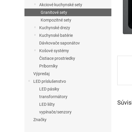
Akciové kuchynské sety
Granitové sety
Kompozitné sety
Kuchynské drezy
Kuchynské batérie
Dávkovače saponátov
Košové systémy
Čistiace prostriedky
Príborníky
Výpredaj
LED príslušenstvo
LED pásiky
transformátory
Súvis
LED lišty
vypínače/senzory
Značky