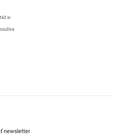
táž si
 používa
ť newsletter