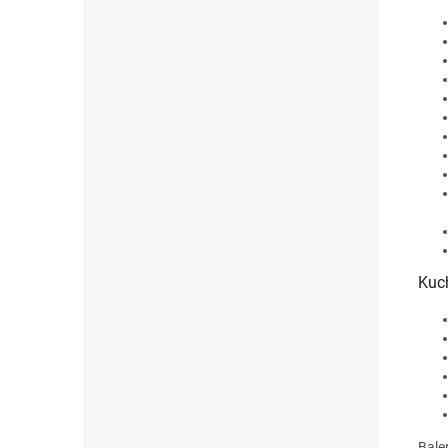
Kuc
Bale