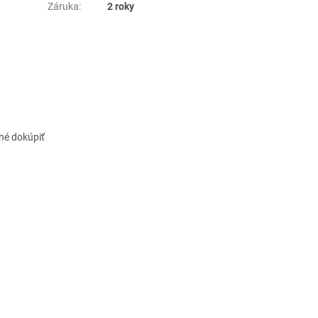
Záruka
:
2 roky
né dokúpiť