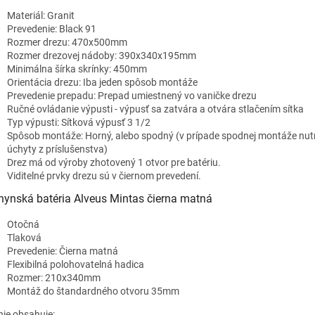
Materiál: Granit
Prevedenie: Black 91
Rozmer drezu: 470x500mm
Rozmer drezovej nádoby: 390x340x195mm
Minimálna šírka skrínky: 450mm
Orientácia drezu: Iba jeden spôsob montáže
Prevedenie prepadu: Prepad umiestnený vo vaničke drezu
Ručné ovládanie výpusti - výpusť sa zatvára a otvára stlačením sítka
Typ výpusti: Sítková výpusť 3 1/2
Spôsob montáže: Horný, alebo spodný (v prípade spodnej montáže nut
úchyty z príslušenstva)
Drez má od výroby zhotovený 1 otvor pre batériu.
Viditelné prvky drezu sú v čiernom prevedení.
hynská batéria Alveus Mintas čierna matná
Otočná
Tlaková
Prevedenie: Čierna matná
Flexibilná polohovatelná hadica
Rozmer: 210x340mm
Montáž do štandardného otvoru 35mm
nie obsahuje: