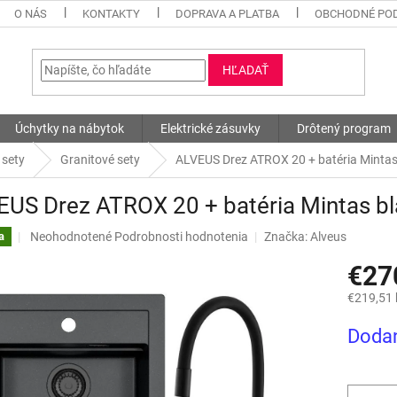
O NÁS
KONTAKTY
DOPRAVA A PLATBA
OBCHODNÉ PO
HĽADAŤ
Úchytky na nábytok
Elektrické zásuvky
Drôtený program
 sety
Granitové sety
ALVEUS Drez ATROX 20 + batéria Mintas 
US Drez ATROX 20 + batéria Mintas bl
Priemerné
Neohodnotené
Podrobnosti hodnotenia
Značka:
Alveus
a
hodnotenie
€27
produktu
je
€219,51
0,0
z
Jednotk
Dodan
5
cena:
hviezdičiek.