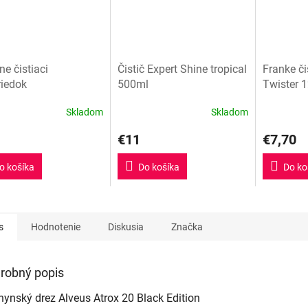
ne čistiaci
Čistič Expert Shine tropical
Franke či
riedok
500ml
Twister 
Skladom
Skladom
Priemerné
hodnoteni
€11
€7,70
produktu
je
5,0
o košíka
Do košíka
Do ko
z
5
hviezdičiek
s
Hodnotenie
Diskusia
Značka
robný popis
ynský drez Alveus Atrox 20 Black Edition