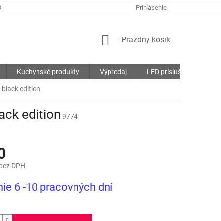
DMIENKY
OCHRANA OSOBNÝCH ÚDAJOV
Prihlásenie
SÚBORY COOKIES
NÁKUPNÝ
Prázdny košík
KOŠÍK
Kuchynské produkty
Výpredaj
LED príslušenstvo
black edition
ack edition
9774
0
 bez DPH
ová
ie 6 -10 pracovných dní