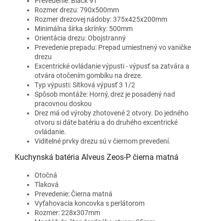
Prevedenie: Black 91
Rozmer drezu: 790x500mm
Rozmer drezovej nádoby: 375x425x200mm
Minimálna šírka skrínky: 500mm
Orientácia drezu: Obojstranný
Prevedenie prepadu: Prepad umiestnený vo vaničke
drezu
Excentrické ovládanie výpusti - výpusť sa zatvára a
otvára otočením gombíku na dreze.
Typ výpusti: Sítková výpusť 3 1/2
Spôsob montáže: Horný, drez je posadený nad
pracovnou doskou
Drez má od výroby zhotovené 2 otvory. Do jedného
otvoru si dáte batériu a do druhého excentrické
ovládanie.
Viditelné prvky drezu sú v čiernom prevedení.
Kuchynská batéria Alveus Zeos-P čierna matná
Otočná
Tlaková
Prevedenie: Čierna matná
Vyťahovacia koncovka s perlátorom
Rozmer: 228x307mm