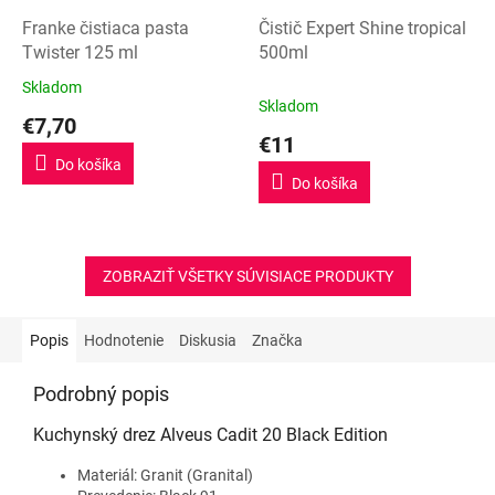
Franke čistiaca pasta
Čistič Expert Shine tropical
Twister 125 ml
500ml
Skladom
Priemerné
Skladom
hodnotenie
€7,70
produktu
€11
je
Do košíka
5,0
Do košíka
z
5
hviezdičiek.
ZOBRAZIŤ VŠETKY SÚVISIACE PRODUKTY
Popis
Hodnotenie
Diskusia
Značka
Podrobný popis
Kuchynský drez Alveus Cadit 20 Black Edition
Materiál: Granit (Granital)