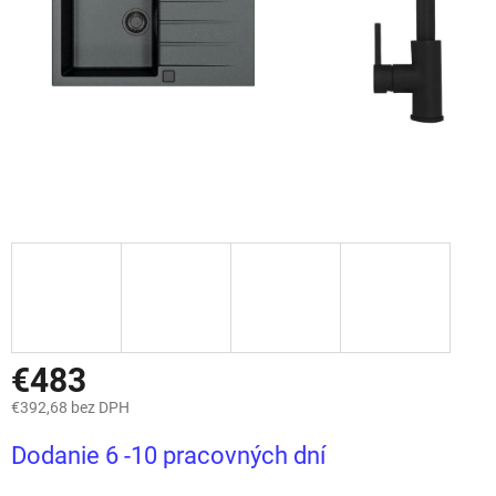
€483
€392,68 bez DPH
Jednotková
Dodanie 6 -10 pracovných dní
cena: