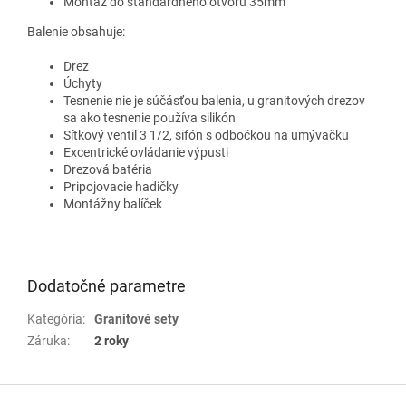
Montáž do štandardného otvoru 35mm
Balenie obsahuje:
Drez
Úchyty
Tesnenie nie je súčásťou balenia, u granitových drezov
sa ako tesnenie používa silikón
Sítkový ventil 3 1/2, sifón s odbočkou na umývačku
Excentrické ovládanie výpusti
Drezová batéria
Pripojovacie hadičky
Montážny balíček
Dodatočné parametre
Kategória
:
Granitové sety
Záruka
:
2 roky
Z