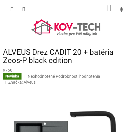
Prejsť
NÁKU
na
obsah
KOŠÍK
ALVEUS Drez CADIT 20 + batéria
Zeos-P black edition
9750
Priemerné
Neohodnotené
Podrobnosti hodnotenia
Novinka
hodnotenie
Značka:
Alveus
produktu
je
0,0
z
5
hviezdičiek.