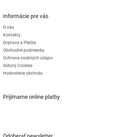
á
p
ä
Informácie pre vás
t
O nás
i
e
Kontakty
Doprava a Platba
Obchodné podmienky
Ochrana osobných údajov
Súbory Cookies
Hodnotenie obchodu
Prijímame online platby
Odoberať newsletter