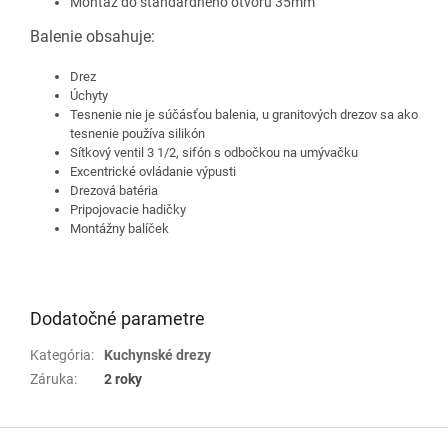
Montáž do štandardného otvoru 35mm
Balenie obsahuje:
Drez
Úchyty
Tesnenie nie je súčásťou balenia, u granitových drezov sa ako
tesnenie používa silikón
Sítkový ventil 3 1/2, sifón s odbočkou na umývačku
Excentrické ovládanie výpusti
Drezová batéria
Pripojovacie hadičky
Montážny balíček
Dodatočné parametre
Kategória
:
Kuchynské drezy
Záruka
:
2 roky
Z