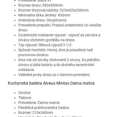
Prevedenie: Black 91
Rozmer drezu: 590x500mm
Rozmer drezovej nádoby: 325x425x200mm
Minimálna šírka skrínky: 450mm
Orientácia drezu: Obojstranný
Prevedenie prepadu: Prepad umiestnený vo vaničke
drezu
Excentrické ovládanie výpusti - výpusť sa zatvára a
otvára otočením gombíku na dreze.
Typ výpusti: Sítková výpusť 3 1/2
Spôsob montáže: Horný, drez je posadený nad
pracovnou doskou
Drez má od výroby zhotovené 2 otvory. Do jedného
otvoru si dáte batériu a do druhého excentrické
ovládanie.
Viditelné prvky drezu sú v čiernom prevedení.
Kuchynská batéria Alveus Mintas čierna matná
Otočná
Tlaková
Prevedenie: Čierna matná
Flexibilná polohovatelná hadica
Rozmer: 210x340mm