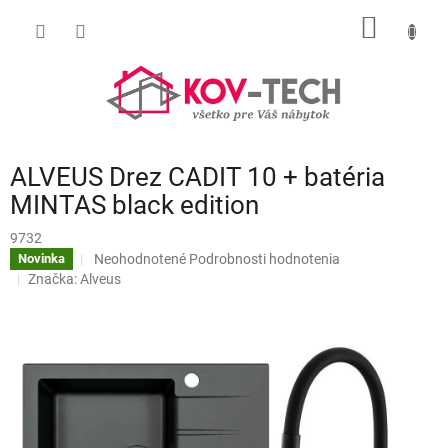
Prejsť
NÁKU
na
obsah
KOŠÍK
ALVEUS Drez CADIT 10 + batéria
MINTAS black edition
9732
Priemerné
Neohodnotené
Podrobnosti hodnotenia
Novinka
hodnotenie
Značka:
Alveus
produktu
je
0,0
z
5
hviezdičiek.