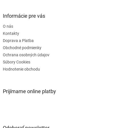
á
p
ä
Informácie pre vás
t
O nás
i
e
Kontakty
Doprava a Platba
Obchodné podmienky
Ochrana osobných údajov
Súbory Cookies
Hodnotenie obchodu
Prijímame online platby
Odoberať newsletter