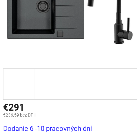
€291
€236,59 bez DPH
Jednotková
Dodanie 6 -10 pracovných dní
cena: