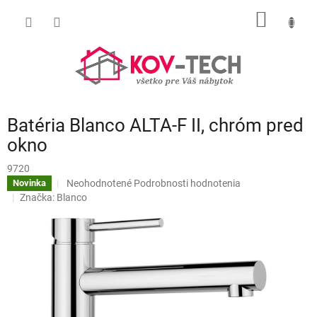
Prejsť
NÁKU
na
obsah
KOŠÍK
Batéria Blanco ALTA-F II, chróm pred
okno
9720
Priemerné
Neohodnotené
Podrobnosti hodnotenia
Novinka
hodnotenie
Značka:
Blanco
produktu
je
0,0
z
5
hviezdičiek.