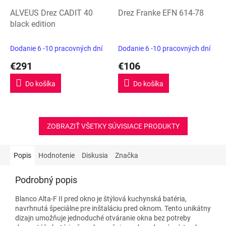
ALVEUS Drez CADIT 40
Drez Franke EFN 614-78
black edition
Dodanie 6 -10 pracovných dní
Dodanie 6 -10 pracovných dní
€291
€106
Do košíka
Do košíka
ZOBRAZIŤ VŠETKY SÚVISIACE PRODUKTY
Popis
Hodnotenie
Diskusia
Značka
Podrobný popis
Blanco
Alta-F II pred okno je štýlová kuchynská
batéria
,
navrhnutá špeciálne pre inštaláciu pred oknom. Tento unikátny
dizajn umožňuje jednoduché otváranie okna bez potreby