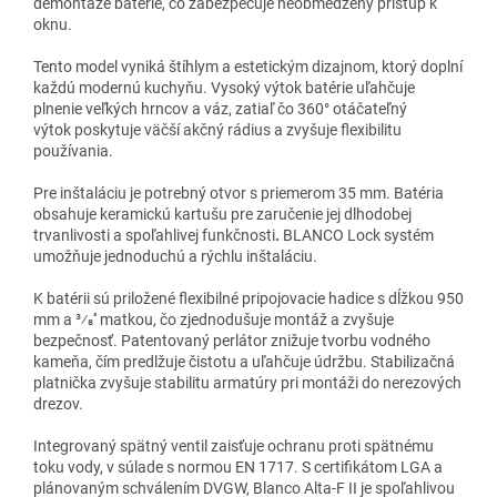
demontáže batérie, čo zabezpečuje neobmedzený prístup k
oknu.
Tento model vyniká štíhlym a estetickým dizajnom, ktorý doplní
každú modernú kuchyňu. Vysoký výtok batérie uľahčuje
plnenie veľkých hrncov a váz, zatiaľ čo 360° otáčateľný
výtok poskytuje väčší akčný rádius a zvyšuje flexibilitu
používania.
Pre inštaláciu je potrebný otvor s priemerom 35 mm. Batéria
obsahuje keramickú kartušu pre zaručenie jej dlhodobej
trvanlivosti a spoľahlivej funkčnosti
.
BLANCO
Lock systém
umožňuje jednoduchú a rýchlu inštaláciu.
K batérii sú priložené flexibilné pripojovacie hadice s dĺžkou 950
mm a 3⁄8'' matkou, čo zjednodušuje montáž a zvyšuje
bezpečnosť. Patentovaný
perlátor
znižuje tvorbu vodného
kameňa, čím predlžuje čistotu a uľahčuje údržbu. Stabilizačná
platnička zvyšuje stabilitu armatúry pri montáži do
nerez
ových
drezov.
Integrovaný spätný ventil zaisťuje ochranu proti spätnému
toku vody, v súlade s normou EN 1717. S certifikátom
LGA
a
plánovaným schválením
DVGW
,
Blanco
Alta-F II je spoľahlivou