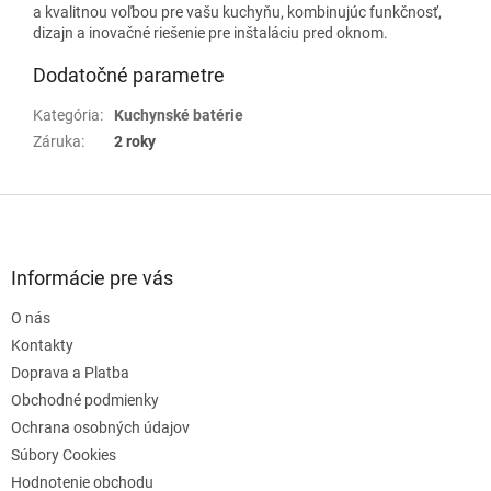
a kvalitnou voľbou pre vašu kuchyňu, kombinujúc funkčnosť,
dizajn a inovačné riešenie pre inštaláciu pred oknom.
Dodatočné parametre
Kategória
:
Kuchynské batérie
Záruka
:
2 roky
Z
á
p
ä
Informácie pre vás
t
O nás
i
e
Kontakty
Doprava a Platba
Obchodné podmienky
Ochrana osobných údajov
Súbory Cookies
Hodnotenie obchodu