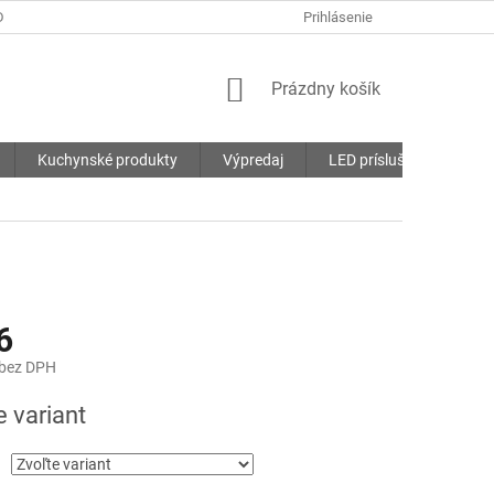
DMIENKY
OCHRANA OSOBNÝCH ÚDAJOV
Prihlásenie
SÚBORY COOKIES
NÁKUPNÝ
Prázdny košík
KOŠÍK
Kuchynské produkty
Výpredaj
LED príslušenstvo
6
 bez DPH
ová
e variant