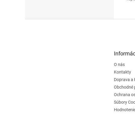
Z
á
p
ä
t
Informác
i
e
O nás
Kontakty
Doprava a 
Obchodné 
Ochrana o
Súbory Coo
Hodnoteni