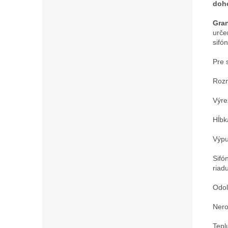
doho
Gran
urče
sifó
Pre 
Rozm
Výre
Hĺb
Výpu
Sifó
riad
Odol
Nero
Tepl