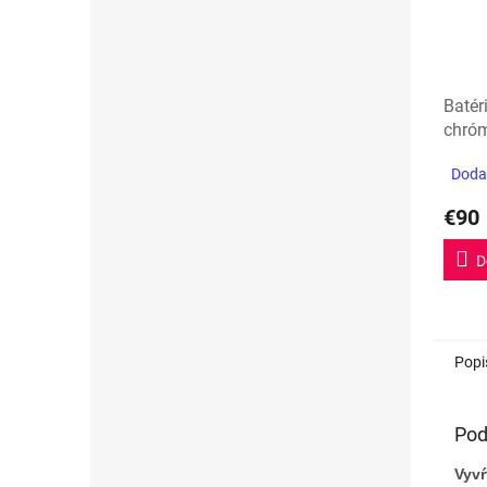
Batér
chró
Dodan
€90
D
Popi
Pod
Vyvŕ