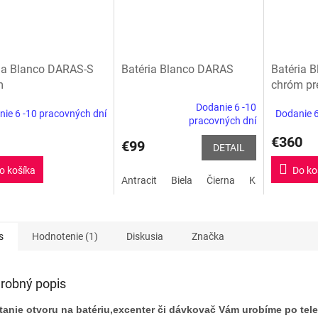
ia Blanco DARAS-S
Batéria Blanco DARAS
Batéria B
m
chróm pr
Dodanie 6 -10
ie 6 -10 pracovných dní
Dodanie 6
Priemerné
pracovných dní
hodnotenie
€360
produktu
€99
DETAIL
je
5,0
o košíka
Do ko
Antracit
Biela
Čierna
Kávová
biela
z
5
hviezdičiek.
s
Hodnotenie (1)
Diskusia
Značka
robný popis
tanie otvoru na batériu,excenter či dávkovač Vám urobíme po tel