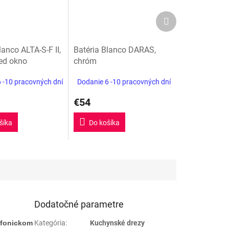
Ďalší
produkt
lanco ALTA-S-F II,
Batéria Blanco DARAS,
ed okno
chróm
 -10 pracovných dní
Dodanie 6 -10 pracovných dní
€54
šíka
Do košíka
 soft
sivá vulkán
Dodatočné parametre
efonickom
Kategória
:
Kuchynské drezy