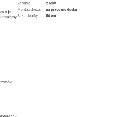
Záruka
:
2 roky
Montáž drezu
:
na pracovnú dosku
mm a je
Šírka skrinky
:
50 cm
 kompletný
mývačku
álofarebný