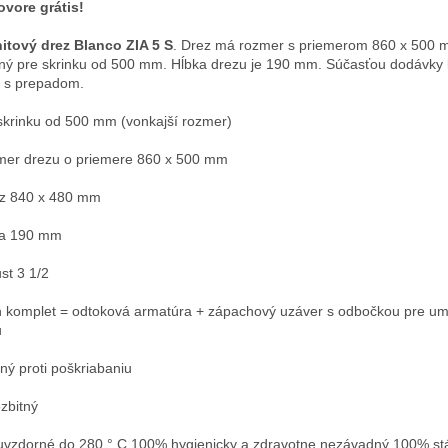
vore grátis!
itový drez Blanco ZIA 5 S
. Drez má rozmer s priemerom 860 x 500 
ný pre skrinku od 500 mm. Hĺbka drezu je 190 mm. Súčasťou dodávky
n s prepadom.
skrinku od 500 mm (vonkajší rozmer)
er drezu o priemere 860 x 500 mm
z 840 x 480 mm
ka 190 mm
st 3 1/2
n komplet = odtoková armatúra + zápachový uzáver s odbočkou pre u
u
ný proti poškriabaniu
zbitný
uvzdorné do 280 ° C 100% hygienicky a zdravotne nezávadný 100% st