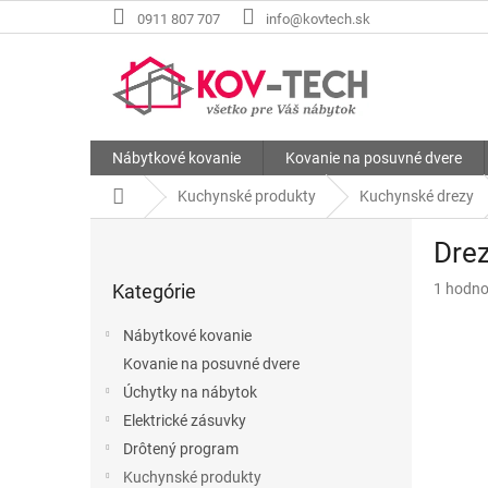
Prejsť
0911 807 707
info@kovtech.sk
na
obsah
Nábytkové kovanie
Kovanie na posuvné dvere
Domov
Kuchynské produkty
Kuchynské drezy
B
Drez
o
Preskočiť
č
Priemer
Kategórie
1 hodno
kategórie
n
hodnote
ý
produkt
Nábytkové kovanie
p
je
Kovanie na posuvné dvere
a
1,0
z
Úchytky na nábytok
n
5
e
Elektrické zásuvky
hviezdič
l
Drôtený program
Kuchynské produkty