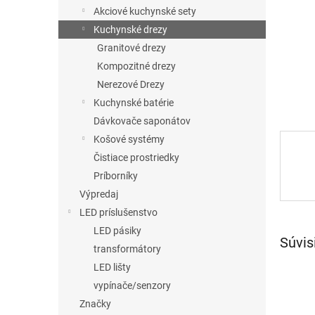
Akciové kuchynské sety
Kuchynské drezy
Granitové drezy
Kompozitné drezy
Nerezové Drezy
Kuchynské batérie
Dávkovače saponátov
Košové systémy
Čistiace prostriedky
Príborníky
Výpredaj
LED príslušenstvo
LED pásiky
Súvis
transformátory
LED lišty
vypínače/senzory
Značky