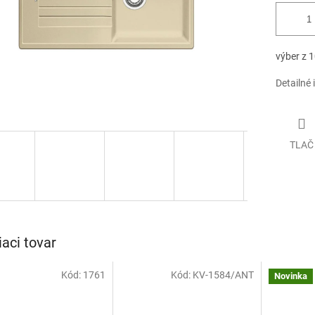
výber z 1
Detailné 
TLAČ
iaci tovar
Kód:
1761
Kód:
KV-1584/ANT
Novinka