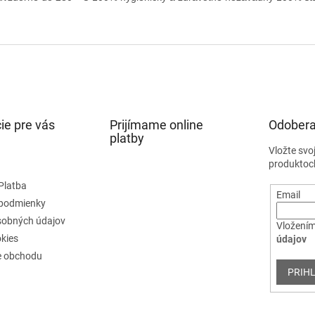
ie pre vás
Prijímame online
Odobera
platby
Vložte svo
produktoc
Platba
Email
podmienky
sobných údajov
Vložením
kies
údajov
e obchodu
PRIHL