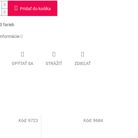
Pridať do košíka
0 farieb
informácie
OPÝTAŤ SA
STRÁŽIŤ
ZDIEĽAŤ
Kód:
9723
Kód:
9684