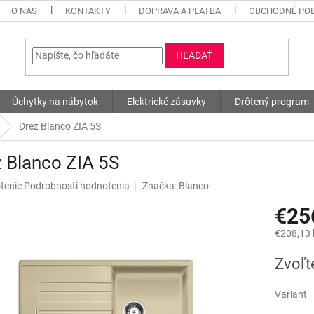
O NÁS
KONTAKTY
DOPRAVA A PLATBA
OBCHODNÉ PO
HĽADAŤ
Úchytky na nábytok
Elektrické zásuvky
Drôtený program
Drez Blanco ZIA 5S
 Blanco ZIA 5S
né
tenie
Podrobnosti hodnotenia
Značka:
Blanco
nie
€25
u
€208,13
Jednotk
Zvoľt
cena:
iek.
Variant