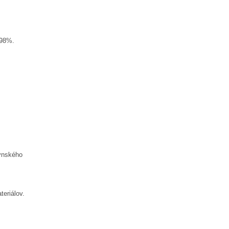
 98%.
ynského
eriálov.