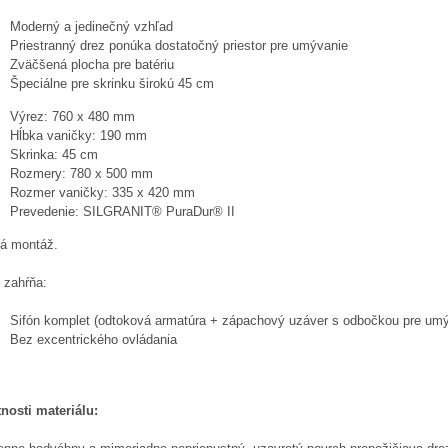
Moderný a jedinečný vzhľad
Priestranný drez ponúka dostatočný priestor pre umývanie
Zväčšená plocha pre batériu
Špeciálne pre skrinku širokú 45 cm
Výrez: 760 x 480 mm
Hĺbka vaničky: 190 mm
Skrinka: 45 cm
Rozmery: 780 x 500 mm
Rozmer vaničky: 335 x 420 mm
Prevedenie: SILGRANIT® PuraDur® II
á montáž.
 zahŕňa:
Sifón komplet (odtoková armatúra + zápachový uzáver s odbočkou pre um
Bez excentrického ovládania
tnosti materiálu: