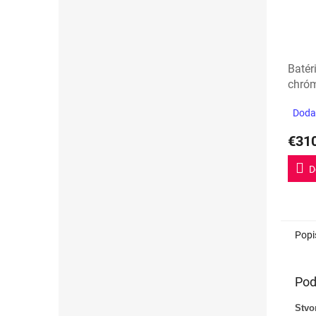
Batér
chróm
Dodan
€31
D
Popi
Pod
Stvo