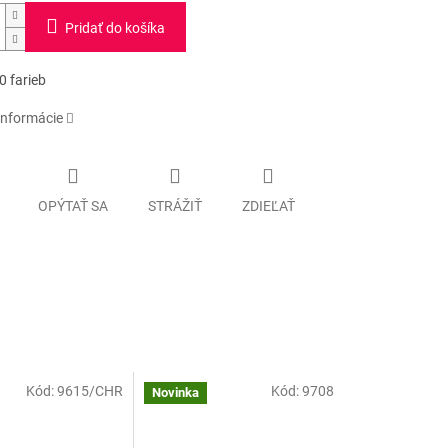
Pridať do košíka
0 farieb
informácie
OPÝTAŤ SA
STRÁŽIŤ
ZDIEĽAŤ
Kód:
9615/CHR
Kód:
9708
Novinka