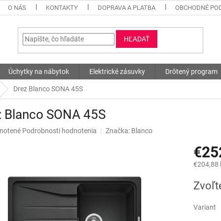
O NÁS
KONTAKTY
DOPRAVA A PLATBA
OBCHODNÉ PO
HĽADAŤ
Úchytky na nábytok
Elektrické zásuvky
Drôtený program
Drez Blanco SONA 45S
z Blanco SONA 45S
né
notené
Podrobnosti hodnotenia
Značka:
Blanco
nie
€25
u
€204,88
Jednotk
Zvoľt
cena:
iek.
Variant