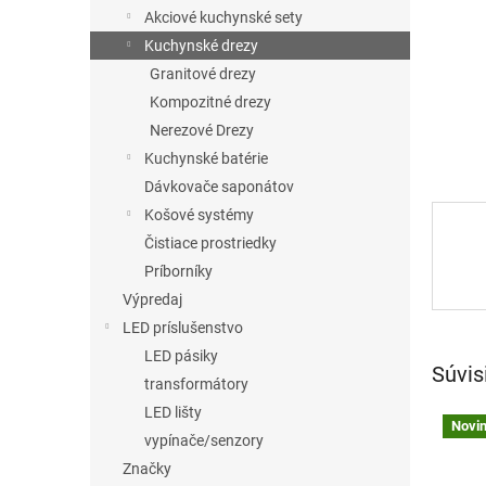
Akciové kuchynské sety
Kuchynské drezy
Granitové drezy
Kompozitné drezy
Nerezové Drezy
Kuchynské batérie
Dávkovače saponátov
Košové systémy
Čistiace prostriedky
Príborníky
Výpredaj
LED príslušenstvo
LED pásiky
Súvis
transformátory
LED lišty
Novi
vypínače/senzory
Značky