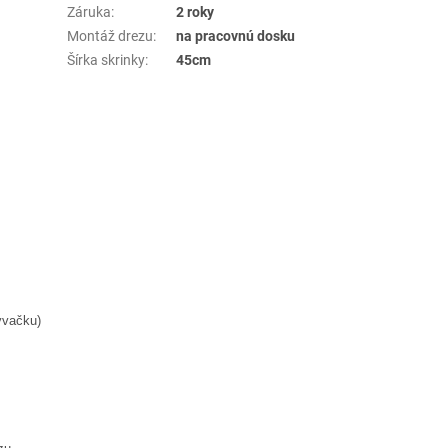
Záruka
:
2 roky
Montáž drezu
:
na pracovnú dosku
Šírka skrinky
:
45cm
ývačku)