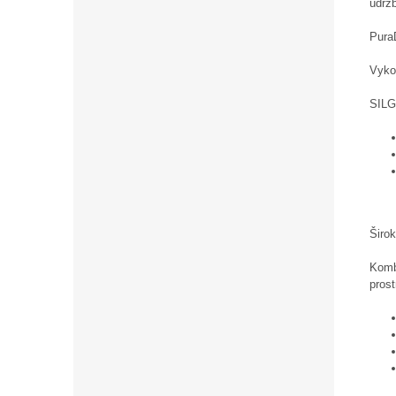
údrž
PuraD
Vykon
SILG
Širo
Komb
prost