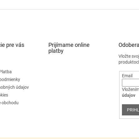
ie pre vás
Prijímame online
Odobera
platby
Vložte svo
produktoc
Platba
Email
podmienky
sobných údajov
Vložením
kies
údajov
e obchodu
PRIHL