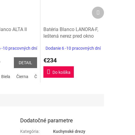
Ďalší
produkt
lanco ALTA II
Batéria Blanco LANORA-F,
leštená nerez pred okno
 -10 pracovných dní
Dodanie 6 -10 pracovných dní
€234
9
DETAIL
Do košíka
Biela
Čierna
Čierna matná
Kávová
Sivá skala
Tartufo
C
Dodatočné parametre
Kategória
:
Kuchynské drezy