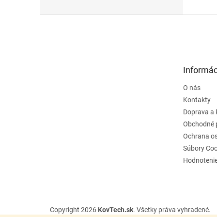
Z
á
p
ä
t
Informác
i
e
O nás
Kontakty
Doprava a 
Obchodné 
Ochrana o
Súbory Coo
Hodnoteni
Copyright 2026
KovTech.sk
. Všetky práva vyhradené.