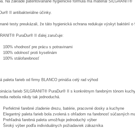
ba. Na základe patentovanané hygienické formula má materiál SILGRANIT®
ur® II antibakteriálne účinky.
ané testy preukázali, že táto hygienická ochrana redukuje výskyt baktérií o
RANIT® PuraDur® II ďalej zaručuje:
100% vhodnosť pre prácu s potravinami
100% odolnosť proti kyselinám
100% stálofarebnosť
ká paleta farieb od firmy BLANCO prináša celý rad výhod
inácia farieb SILGRANIT® PuraDur® II s konkrétnym farebným tónom kuch
redia nebola nikdy tak jednoduchá.
Perfektné farebné zladenie drezu, batérie, pracovné dosky a kuchyne
Elegantný paleta farieb bola zvolená s ohľadom na farebnosť súčasných mat
Prehľadná farebná paleta umožňuje jednoduchý výber
Široký výber podľa individuálnych požiadaviek zákazníka