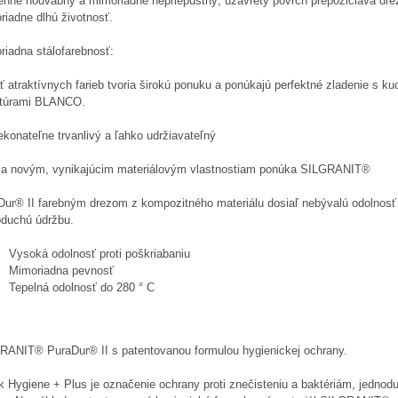
nne hodvábny a mimoriadne nepriepustný, uzavretý povrch prepožičiava dre
riadne dlhú životnosť.
riadna stálofarebnosť:
 atraktívnych farieb tvoria širokú ponuku a ponúkajú perfektné zladenie s k
túrami BLANCO.
konateľne trvanlivý a ľahko udržiavateľný
a novým, vynikajúcim materiálovým vlastnostiam ponúka SILGRANIT®
Dur® II farebným drezom z kompozitného materiálu dosiaľ nebývalú odolnosť
oduchú údržbu.
Vysoká odolnosť proti poškriabaniu
Mimoriadna pevnosť
Tepelná odolnosť do 280 ° C
RANIT® PuraDur® II s patentovanou formulou hygienickej ochrany.
k Hygiene + Plus je označenie ochrany proti znečisteniu a baktériám, jednod