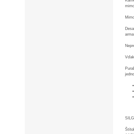
Kame
mimo
Mimo
Desať
arma
Nepre
Vďak
Pura
jedn
SILG
Štíto