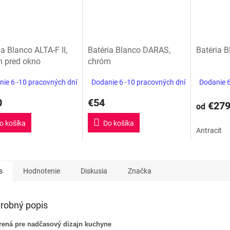
ia Blanco ALTA-F II,
Batéria Blanco DARAS,
Batéria B
 pred okno
chróm
ie 6 -10 pracovných dní
Dodanie 6 -10 pracovných dní
Dodanie 6
0
€54
€27
od
o košíka
Do košíka
Antracit
s
Hodnotenie
Diskusia
Značka
robný popis
rená pre nadčasový dizajn kuchyne