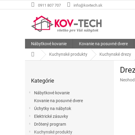
Prejsť
0911 807 707
info@kovtech.sk
na
obsah
Nábytkové kovanie
Kovanie na posuvné dvere
Domov
Kuchynské produkty
Kuchynské drezy
B
Dre
o
Preskočiť
č
Priemer
Kategórie
Neohod
kategórie
n
hodnote
ý
produkt
Nábytkové kovanie
p
je
Kovanie na posuvné dvere
a
0,0
z
Úchytky na nábytok
n
5
e
Elektrické zásuvky
hviezdič
l
Drôtený program
Kuchynské produkty