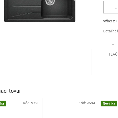
výber z 1
Detailné 
TLAČ
iaci tovar
Kód:
9720
Kód:
9684
nka
Novinka