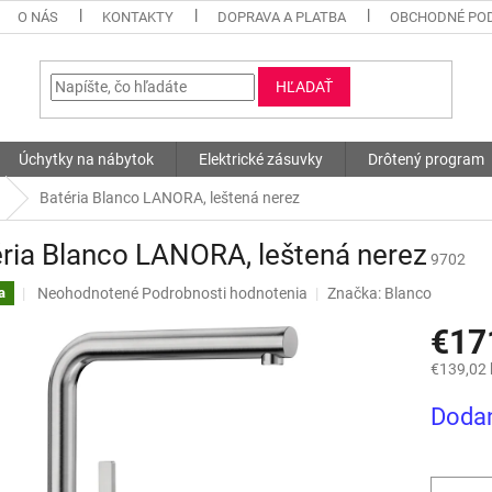
O NÁS
KONTAKTY
DOPRAVA A PLATBA
OBCHODNÉ PO
HĽADAŤ
Úchytky na nábytok
Elektrické zásuvky
Drôtený program
Batéria Blanco LANORA, leštená nerez
ria Blanco LANORA, leštená nerez
9702
Priemerné
Neohodnotené
Podrobnosti hodnotenia
Značka:
Blanco
a
hodnotenie
€17
produktu
je
€139,02
0,0
z
Jednotk
Dodan
5
cena:
hviezdičiek.