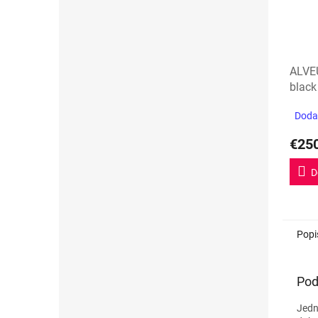
ALVE
black
Dodan
€25
D
Popi
Pod
Jed