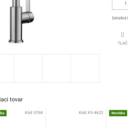
Detailné 
TLAČ
iaci tovar
Kód:
9768
Kód:
KV-4623
nka
Novinka