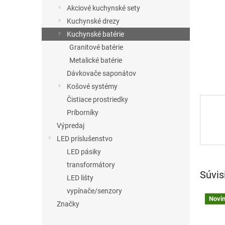
Akciové kuchynské sety
Kuchynské drezy
Kuchynské batérie
Granitové batérie
Metalické batérie
Dávkovače saponátov
Košové systémy
Čistiace prostriedky
Príborníky
Výpredaj
LED príslušenstvo
LED pásiky
transformátory
Súvis
LED lišty
vypínače/senzory
Novi
Značky