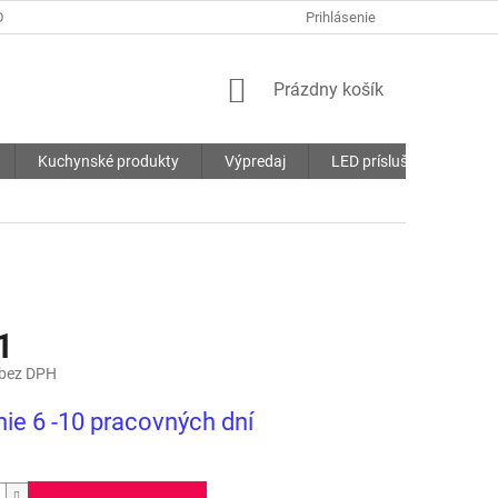
DMIENKY
OCHRANA OSOBNÝCH ÚDAJOV
Prihlásenie
SÚBORY COOKIES
NÁKUPNÝ
Prázdny košík
KOŠÍK
Kuchynské produkty
Výpredaj
LED príslušenstvo
1
 bez DPH
ová
ie 6 -10 pracovných dní