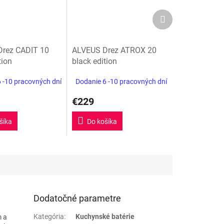
Ďalší
produkt
rez CADIT 10
ALVEUS Drez ATROX 20
tion
black edition
 -10 pracovných dní
Dodanie 6 -10 pracovných dní
€229
šíka
Do košíka
Dodatočné parametre
Kategória
:
Kuchynské batérie
m a