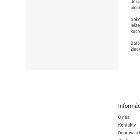
doko
písm
Boko
lešt
kuch
Baté
žiad
Z
á
p
ä
t
Informác
i
e
O nás
Kontakty
Doprava a 