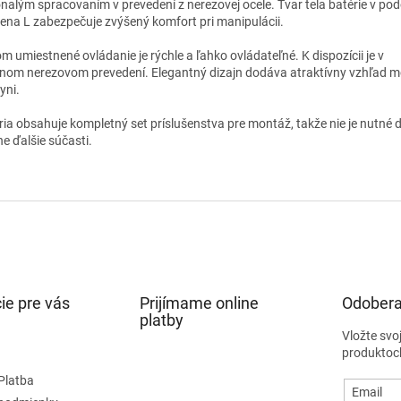
nalým spracovaním v prevedení z
nerez
ovej ocele. Tvar tela batérie v po
ena L zabezpečuje zvýšený komfort pri manipulácii.
m umiestnené ovládanie je rýchle a ľahko ovládateľné. K dispozícii je v
enom
nerez
ovom prevedení. Elegantný dizajn dodáva atraktívny vzhľad m
yni.
ria obsahuje kompletný
set príslušenstva pre montáž
, takže nie je nutné
ne ďalšie súčasti.
ie pre vás
Prijímame online
Odobera
platby
Vložte svo
produktoc
Platba
Email