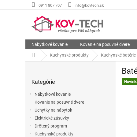
Prejsť
0911 807 707
info@kovtech.sk
na
obsah
Nábytkové kovanie
Kovanie na posuvné dvere
Domov
Kuchynské produkty
Kuchynské batérie
B
Baté
o
Preskočiť
č
Kategórie
kategórie
Novink
n
ý
Nábytkové kovanie
p
Kovanie na posuvné dvere
a
Úchytky na nábytok
n
e
Elektrické zásuvky
l
Drôtený program
Kuchynské produkty