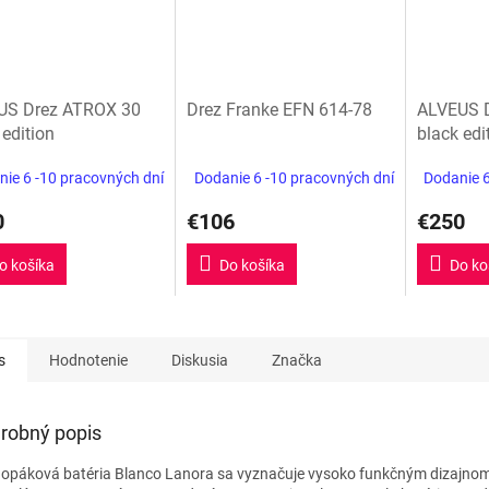
US Drez ATROX 30
Drez Franke EFN 614-78
ALVEUS D
 edition
black edi
ie 6 -10 pracovných dní
Dodanie 6 -10 pracovných dní
Dodanie 6
0
€106
€250
o košíka
Do košíka
Do ko
s
Hodnotenie
Diskusia
Značka
robný popis
nopáková
batéria
Blanco
Lanora sa vyznačuje vysoko funkčným dizajno