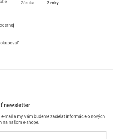
dobe
Záruka
:
2 roky
odernej
 dokupovať
ť newsletter
j e-mail a my Vám budeme zasielať informácie o nových
h na našom e-shope.