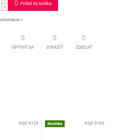
Pridať do košíka
informácie
OPÝTAŤ SA
STRÁŽIŤ
ZDIEĽAŤ
Kód:
9729
Kód:
9765
Novinka