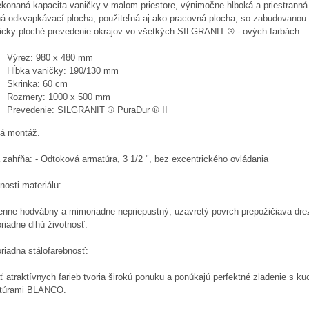
ekonaná kapacita vaničky v malom priestore, výnimočne hlboká a priestranná
ná odkvapkávací plocha, použiteľná aj ako pracovná plocha, so zabudovanou
ticky ploché prevedenie okrajov vo všetkých SILGRANIT ® - ových farbách
Výrez: 980 x 480 mm
Hĺbka vaničky: 190/130 mm
Skrinka: 60 cm
Rozmery: 1000 x 500 mm
Prevedenie: SILGRANIT ® PuraDur ® II
á montáž.
zahŕňa: - Odtoková armatúra, 3 1/2 ", bez excentrického ovládania
nosti materiálu:
nne hodvábny a mimoriadne nepriepustný, uzavretý povrch prepožičiava dre
riadne dlhú životnosť.
riadna stálofarebnosť:
 atraktívnych farieb tvoria širokú ponuku a ponúkajú perfektné zladenie s k
túrami BLANCO.