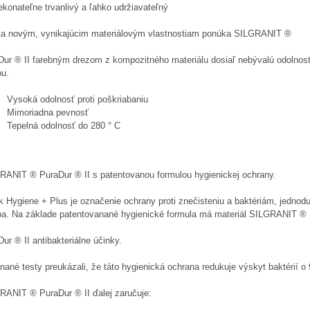
konateľne trvanlivý a ľahko udržiavateľný
a novým, vynikajúcim materiálovým vlastnostiam ponúka SILGRANIT ®
Dur ® II farebným drezom z kompozitného materiálu dosiaľ nebývalú odolnosť
bu.
Vysoká odolnosť proti poškriabaniu
Mimoriadna pevnosť
Tepelná odolnosť do 280 ° C
RANIT ® PuraDur ® II s patentovanou formulou hygienickej ochrany.
k Hygiene + Plus je označenie ochrany proti znečisteniu a baktériám, jednod
ba. Na základe patentovanané hygienické formula má materiál SILGRANIT ®
ur ® II antibakteriálne účinky.
ané testy preukázali, že táto hygienická ochrana redukuje výskyt baktérií o
RANIT ® PuraDur ® II ďalej zaručuje: