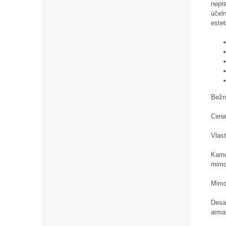
nepr
účel
este
Bežn
Cena 
Vlast
Kame
mimo
Mimo
Desať
arma