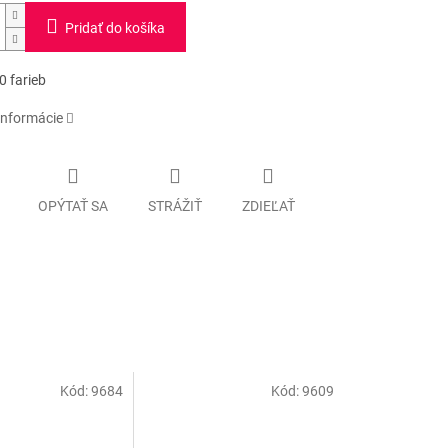
Pridať do košíka
0 farieb
informácie
OPÝTAŤ SA
STRÁŽIŤ
ZDIEĽAŤ
Kód:
9684
Kód:
9609