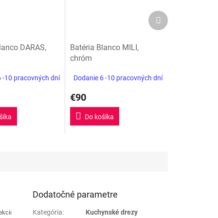
Ďalší
produkt
Blanco DARAS,
Batéria Blanco MILI,
chróm
 -10 pracovných dní
Dodanie 6 -10 pracovných dní
€90
šíka
Do košíka
Dodatočné parametre
Kategória
:
Kuchynské drezy
ekcii