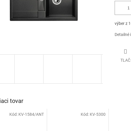
výber z 1
Detailné 
TLAČ
iaci tovar
Kód:
KV-1584/ANT
Kód:
KV-5300