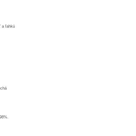
 a ľahkú
uchá
 98%.