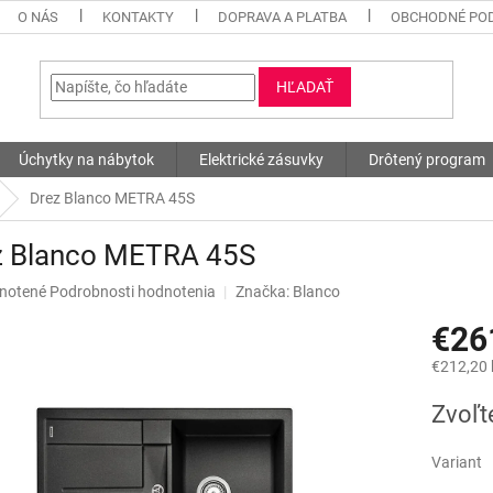
O NÁS
KONTAKTY
DOPRAVA A PLATBA
OBCHODNÉ PO
HĽADAŤ
Úchytky na nábytok
Elektrické zásuvky
Drôtený program
Drez Blanco METRA 45S
z Blanco METRA 45S
né
notené
Podrobnosti hodnotenia
Značka:
Blanco
nie
€26
u
€212,20
Jednotk
Zvoľt
cena:
iek.
Variant