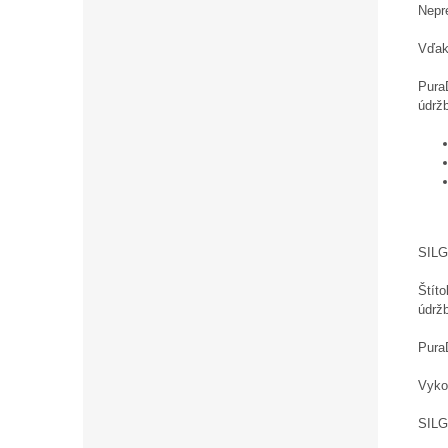
Nepre
Vďak
Pura
údrž
SILG
Štíto
údrž
PuraD
Vykon
SILG