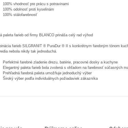
100% vhodnosť pre prácu s potravinami
100% odolnosť proti kyselinám
100% stálofarebnosť
ká paleta farieb od firmy BLANCO prináša celý rad výhod
inácia farieb SILGRANIT ® PuraDur ® II s konkrétnym farebným tónom ku
redia nebola nikdy tak jednoduchá.
Perfektné farebné zladenie drezu, batérie, pracovné dosky a kuchyne
Elegantný paleta farieb bola zvolená s ohľadom na farebnosť súčasných mat
Prehľadná farebná paleta umožňuje jednoduchý výber
Široký výber podľa individuálnych požiadaviek zákazníka