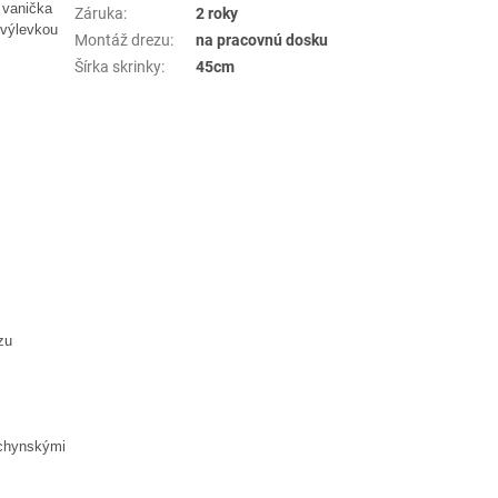
 vanička
Záruka
:
2 roky
 výlevkou
Montáž drezu
:
na pracovnú dosku
Šírka skrinky
:
45cm
zu
uchynskými