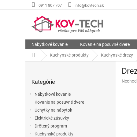
Prejsť
0911 807 707
info@kovtech.sk
na
obsah
Nábytkové kovanie
Kovanie na posuvné dvere
Domov
Kuchynské produkty
Kuchynské drezy
B
Dre
o
Preskočiť
č
Priemer
Kategórie
Neohod
kategórie
n
hodnote
ý
produkt
Nábytkové kovanie
p
je
Kovanie na posuvné dvere
a
0,0
z
Úchytky na nábytok
n
5
e
Elektrické zásuvky
hviezdič
l
Drôtený program
Kuchynské produkty