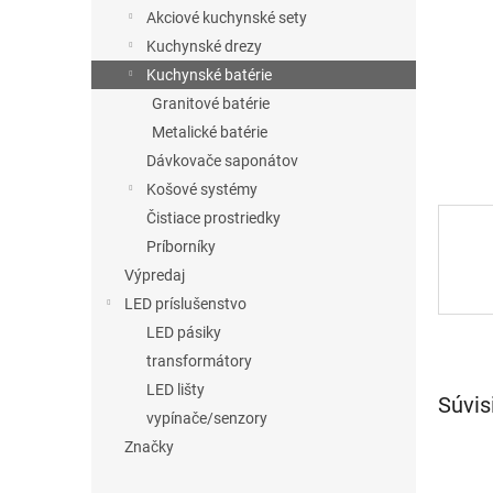
Akciové kuchynské sety
Kuchynské drezy
Kuchynské batérie
Granitové batérie
Metalické batérie
Dávkovače saponátov
Košové systémy
Čistiace prostriedky
Príborníky
Výpredaj
LED príslušenstvo
LED pásiky
transformátory
LED lišty
Súvis
vypínače/senzory
Značky