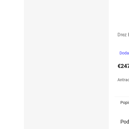
Drez 
Dodan
€24
Antrac
Popi
Pod