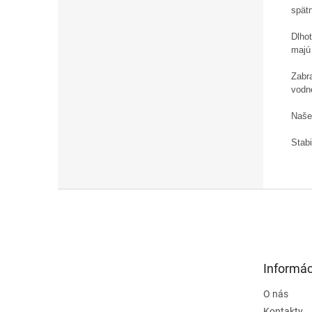
spät
Dlho
majú 
Zabr
vodn
Naše
Stabi
Z
á
p
ä
t
Informác
i
e
O nás
Kontakty