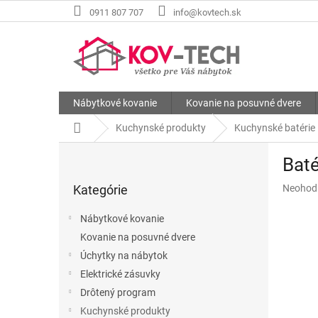
Prejsť
0911 807 707
info@kovtech.sk
na
obsah
Nábytkové kovanie
Kovanie na posuvné dvere
Domov
Kuchynské produkty
Kuchynské batérie
B
Baté
o
Preskočiť
č
Priemer
Kategórie
Neohod
kategórie
n
hodnote
ý
produkt
Nábytkové kovanie
p
je
Kovanie na posuvné dvere
a
0,0
z
Úchytky na nábytok
n
5
e
Elektrické zásuvky
hviezdič
l
Drôtený program
Kuchynské produkty