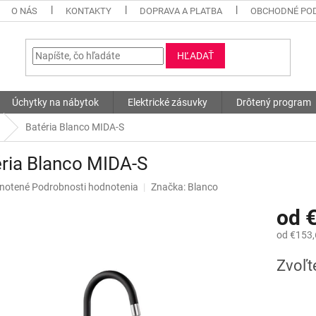
O NÁS
KONTAKTY
DOPRAVA A PLATBA
OBCHODNÉ PO
HĽADAŤ
Úchytky na nábytok
Elektrické zásuvky
Drôtený program
Batéria Blanco MIDA-S
ria Blanco MIDA-S
né
notené
Podrobnosti hodnotenia
Značka:
Blanco
nie
od
u
od
€153,
Jednotk
Zvoľt
cena:
iek.