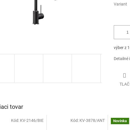
Variant
výber z 1
Detailné 
TLAČ
iaci tovar
Kód:
KV-2146/BIE
Kód:
KV-3878/ANT
Novinka