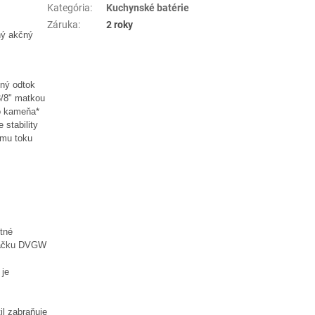
Kategória
:
Kuchynské batérie
Záruka
:
2 roky
ný akčný
ľný odtok
3/8" matkou
ho kameňa*
 stability
ému toku
tné
značku DVGW
 je
il zabraňuje