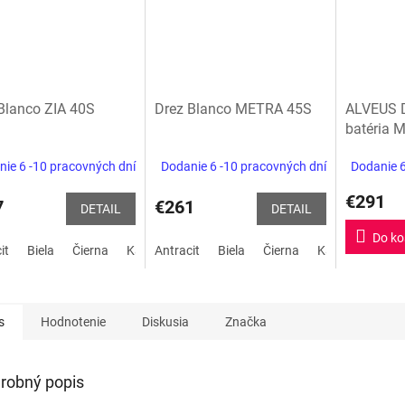
Blanco ZIA 40S
Drez Blanco METRA 45S
ALVEUS D
batéria 
edition
ie 6 -10 pracovných dní
Dodanie 6 -10 pracovných dní
Dodanie 6
€291
7
€261
DETAIL
DETAIL
Do ko
it
Biela
Čierna
Kávová
Antracit
biela soft
Biela
sivá vulkán
Čierna
Kávová
Sivá
s
Hodnotenie
Diskusia
Značka
robný popis