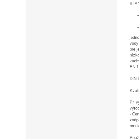
BLA
jedn
vody
pre 
nízko
kuch
EN 17
DIN 
Kvali
Pri 
výro
- Ce
zodp
preu
Použ