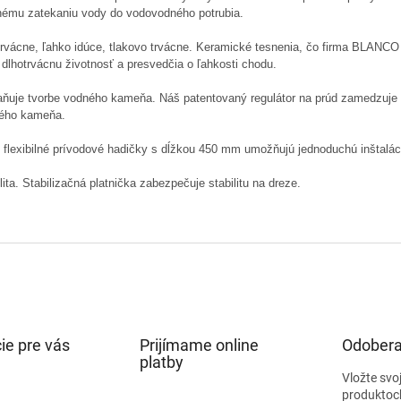
nému zatekaniu vody do vodovodného potrubia.
trvácne, ľahko idúce, tlakovo trvácne. Keramické tesnenia, čo firma BLANCO
dlhotrvácnu životnosť a presvedčia o ľahkosti chodu.
aňuje tvorbe vodného kameňa. Náš patentovaný regulátor na prúd zamedzuje 
ého kameňa.
 flexibilné prívodové hadičky s dĺžkou 450 mm umožňujú jednoduchú inštalác
lita. Stabilizačná platnička zabezpečuje stabilitu na dreze.
ie pre vás
Prijímame online
Odobera
platby
Vložte svo
produktoc