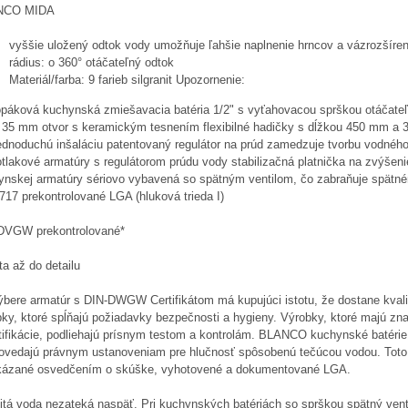
NCO MIDA
vyššie uložený odtok vody umožňuje ľahšie naplnenie hrncov a vázrozšíre
rádius: o 360° otáčateľný odtok
Materiál/farba: 9 farieb silgranit Upozornenie:
opáková kuchynská zmiešavacia batéria 1/2" s vyťahovacou sprškou otáčate
 35 mm otvor s keramickým tesnením flexibilné hadičky s dĺžkou 450 mm a 
jednoduchú inšaláciu patentovaný regulátor na prúd zamedzuje tvorbu vodné
tlakové armatúry s regulátorom prúdu vody stabilizačná platnička na zvýšenie
ynskej armatúry sériovo vybavená so spätným ventilom, čo zabraňuje spätn
17 prekontrolované LGA (hluková trieda I)
DVGW prekontrolované*
ta až do detailu
výbere armatúr s DIN-DWGW Certifikátom má kupujúci istotu, že dostane kvali
bky, ktoré spĺňajú požiadavky bezpečnosti a hygieny. Výrobky, ktoré majú 
rtifikácie, podliehajú prísnym testom a kontrolám. BLANCO kuchynské batérie
ovedajú právnym ustanoveniam pre hlučnosť spôsobenú tečúcou vodou. Toto
kázané osvedčením o skúške, vyhotovené a dokumentované LGA.
itá voda nezateká naspäť. Pri kuchynských batériách so sprškou spätný vent