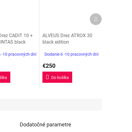
Ďalší
produkt
rez CADIT 10 +
ALVEUS Drez ATROX 30
MINTAS black
black edition
 -10 pracovných dní
Dodanie 6 -10 pracovných dní
€250
šíka
Do košíka
 skala
Tartufo
biela soft
sivá vulkán
Dodatočné parametre