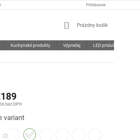
DMIENKY
OCHRANA OSOBNÝCH ÚDAJOV
Prihlásenie
SÚBORY COOKIES
NÁKUPNÝ
Prázdny košík
KOŠÍK
Kuchynské produkty
Výpredaj
LED príslušenstvo
€189
66
bez DPH
ová
e variant