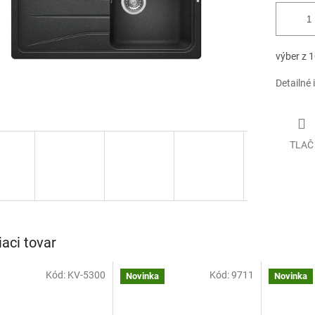
výber z 1
Detailné 
TLAČ
iaci tovar
Kód:
KV-5300
Kód:
9711
Novinka
Novinka