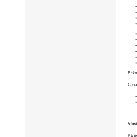
Bežn
Cena
Vlas
Kame