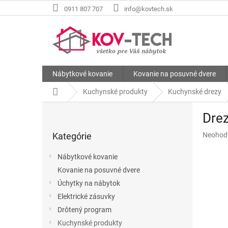
Prejsť
0911 807 707
info@kovtech.sk
na
obsah
Nábytkové kovanie
Kovanie na posuvné dvere
Domov
Kuchynské produkty
Kuchynské drezy
B
Dre
o
Preskočiť
č
Priemer
Kategórie
Neohod
kategórie
n
hodnote
ý
produkt
Nábytkové kovanie
p
je
Kovanie na posuvné dvere
a
0,0
z
Úchytky na nábytok
n
5
e
Elektrické zásuvky
hviezdič
l
Drôtený program
Kuchynské produkty