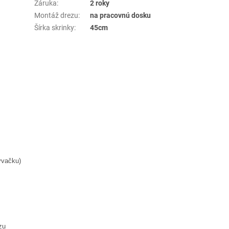
Záruka
:
2 roky
Montáž drezu
:
na pracovnú dosku
Šírka skrinky
:
45cm
ývačku)
zu