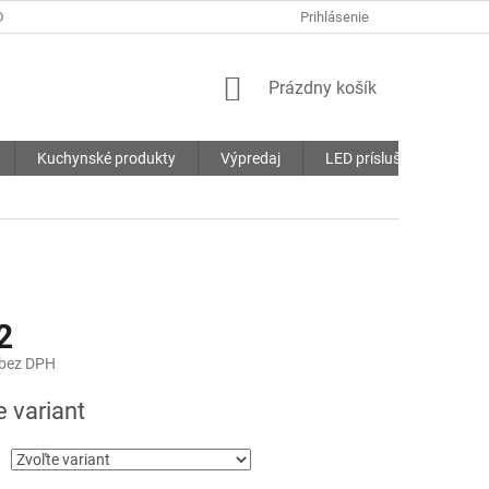
DMIENKY
OCHRANA OSOBNÝCH ÚDAJOV
Prihlásenie
SÚBORY COOKIES
NÁKUPNÝ
Prázdny košík
KOŠÍK
Kuchynské produkty
Výpredaj
LED príslušenstvo
2
 bez DPH
ová
e variant