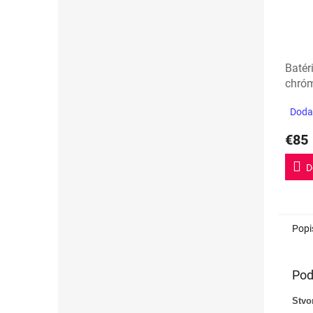
Batér
chró
Dodan
€85
D
Popi
Pod
Stvo