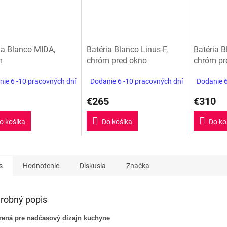
ia Blanco MIDA,
Batéria Blanco Linus-F,
Batéria B
m
chróm pred okno
chróm pr
ie 6 -10 pracovných dní
Dodanie 6 -10 pracovných dní
Dodanie 6
€265
€310
o košíka
Do košíka
Do ko
s
Hodnotenie
Diskusia
Značka
robný popis
rená pre nadčasový dizajn kuchyne