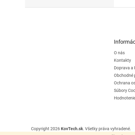
Z
á
p
ä
t
Informác
i
e
O nás
Kontakty
Doprava a 
Obchodné 
Ochrana o
Súbory Coo
Hodnoteni
Copyright 2026
KovTech.sk
. Všetky práva vyhradené.