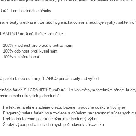
ur® II antibakteriálne účinky.
ané testy preukázali, že táto hygienická ochrana redukuje výskyt baktérií o
RANIT® PuraDur® II ďalej zaručuje:
100% vhodnosť pre prácu s potravinami
100% odolnosť proti kyselinám
100% stálofarebnosť
ká paleta farieb od firmy BLANCO prináša celý rad výhod
inácia farieb SILGRANIT® PuraDur® II s konkrétnym farebným tónom kuch
redia nebola nikdy tak jednoduchá.
Perfektné farebné zladenie drezu, batérie, pracovné dosky a kuchyne
Elegantný paleta farieb bola zvolená s ohľadom na farebnosť súčasných mat
Prehľadná farebná paleta umožňuje jednoduchý výber
Široký výber podľa individuálnych požiadaviek zákazníka