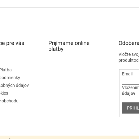
ie pre vás
Prijímame online
Odobera
platby
Vložte svo
produktoc
Platba
Email
podmienky
sobných údajov
Vložením
kies
údajov
e obchodu
PRIHL