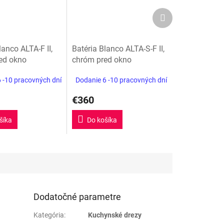
Ďalší
produkt
lanco ALTA-F II,
Batéria Blanco ALTA-S-F II,
ed okno
chróm pred okno
 -10 pracovných dní
Dodanie 6 -10 pracovných dní
€360
šíka
Do košíka
Dodatočné parametre
Kategória
:
Kuchynské drezy