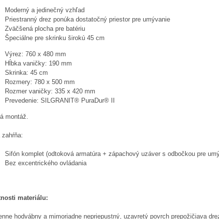
Moderný a jedinečný vzhľad
Priestranný drez ponúka dostatočný priestor pre umývanie
Zväčšená plocha pre batériu
Špeciálne pre skrinku širokú 45 cm
Výrez: 760 x 480 mm
Hĺbka vaničky: 190 mm
Skrinka: 45 cm
Rozmery: 780 x 500 mm
Rozmer vaničky: 335 x 420 mm
Prevedenie: SILGRANIT® PuraDur® II
á montáž.
 zahŕňa:
Sifón komplet (odtoková armatúra + zápachový uzáver s odbočkou pre um
Bez excentrického ovládania
tnosti materiálu:
nne hodvábny a mimoriadne nepriepustný, uzavretý povrch prepožičiava dre