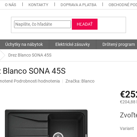
O NÁS
KONTAKTY
DOPRAVA A PLATBA
OBCHODNÉ PO
HĽADAŤ
Úchytky na nábytok
Elektrické zásuvky
Drôtený program
Drez Blanco SONA 45S
z Blanco SONA 45S
né
notené
Podrobnosti hodnotenia
Značka:
Blanco
nie
€25
u
€204,88
Jednotk
Zvoľt
cena:
iek.
Variant