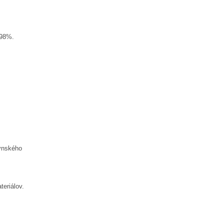
 98%.
ynského
eriálov.