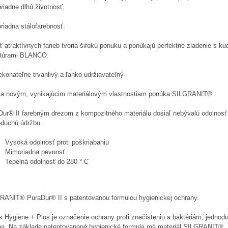
riadne dlhú životnosť.
riadna stálofarebnosť:
 atraktívnych farieb tvoria širokú ponuku a ponúkajú perfektné zladenie s k
túrami BLANCO.
konateľne trvanlivý a ľahko udržiavateľný
a novým, vynikajúcim materiálovým vlastnostiam ponúka SILGRANIT®
Dur® II farebným drezom z kompozitného materiálu dosiaľ nebývalú odolnosť
oduchú údržbu.
Vysoká odolnosť proti poškriabaniu
Mimoriadna pevnosť
Tepelná odolnosť do 280 ° C
RANIT® PuraDur® II s patentovanou formulou hygienickej ochrany.
k Hygiene + Plus je označenie ochrany proti znečisteniu a baktériám, jednod
ba. Na základe patentovanané hygienické formula má materiál SILGRANIT®