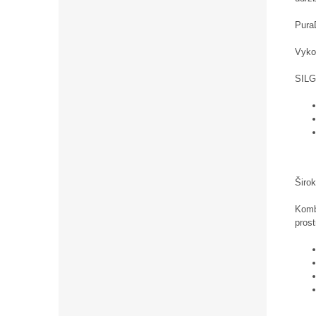
PuraD
Vykon
SILG
Širo
Komb
prost