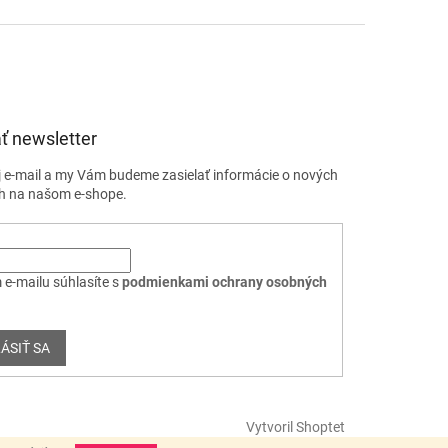
ť newsletter
j e-mail a my Vám budeme zasielať informácie o nových
h na našom e-shope.
 e-mailu súhlasíte s
podmienkami ochrany osobných
ÁSIŤ SA
Vytvoril Shoptet