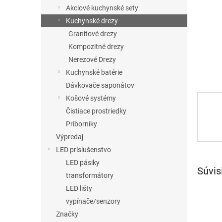
Akciové kuchynské sety
Kuchynské drezy
Granitové drezy
Kompozitné drezy
Nerezové Drezy
Kuchynské batérie
Dávkovače saponátov
Košové systémy
Čistiace prostriedky
Príborníky
Výpredaj
LED príslušenstvo
LED pásiky
Súvis
transformátory
LED lišty
vypínače/senzory
Značky