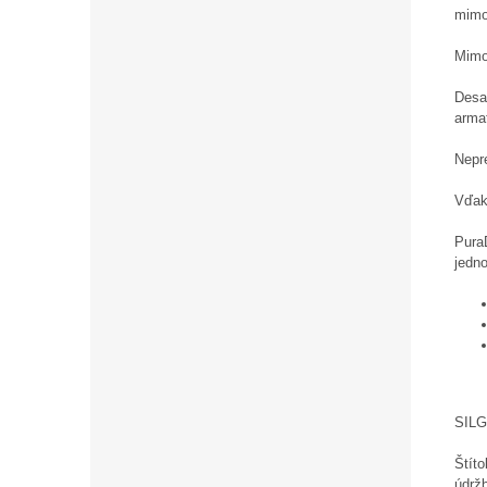
mimo
Mimo
Desať
arma
Nepre
Vďak
Pura
jedn
SILG
Štíto
údrž