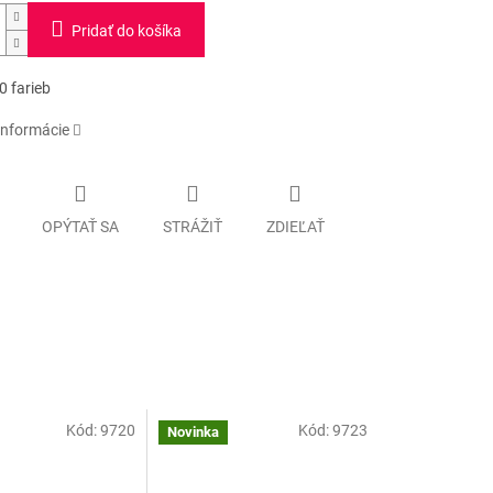
Pridať do košíka
0 farieb
informácie
OPÝTAŤ SA
STRÁŽIŤ
ZDIEĽAŤ
Kód:
9720
Kód:
9723
Novinka