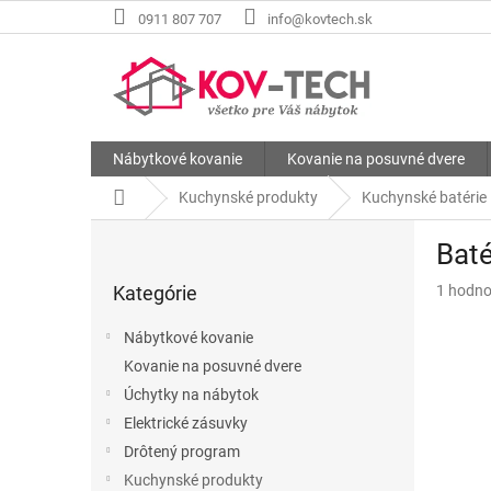
Prejsť
0911 807 707
info@kovtech.sk
na
obsah
Nábytkové kovanie
Kovanie na posuvné dvere
Domov
Kuchynské produkty
Kuchynské batérie
B
Baté
o
Preskočiť
č
Priemer
Kategórie
1 hodno
kategórie
n
hodnote
ý
produkt
Nábytkové kovanie
p
je
Kovanie na posuvné dvere
a
5,0
z
Úchytky na nábytok
n
5
e
Elektrické zásuvky
hviezdič
l
Drôtený program
Kuchynské produkty