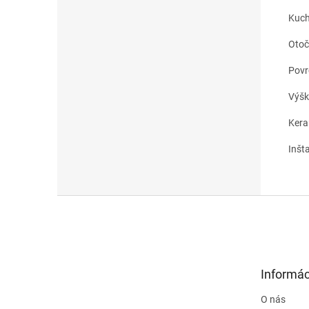
Kuch
Otoč
Povr
Výšk
Kera
Inšt
Z
á
p
ä
t
Informác
i
e
O nás