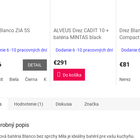
Blanco ZIA 5S
ALVEUS Drez CADIT 10 +
Drez Bla
batéria MINTAS black
Compact
edition
ie 6 -10 pracovných dní
Dodanie 6 -10 pracovných dní
Dodanie 6
€291
6
€81
DETAIL
Do košíka
it
Biela
Čierna
Kávová
biela soft
sivá vulkán
Nerez
s
Hodnotenie (1)
Diskusia
Značka
robný popis
ová batéria Blanco bez sprchy Mila je ideálny batérií pre vašu kuchyňu.