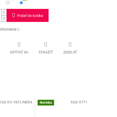
Pridať do košíka
informácie
OPÝTAŤ SA
STRÁŽIŤ
ZDIEĽAŤ
Kód:
KV-1831/NER4
Kód:
9771
Novinka