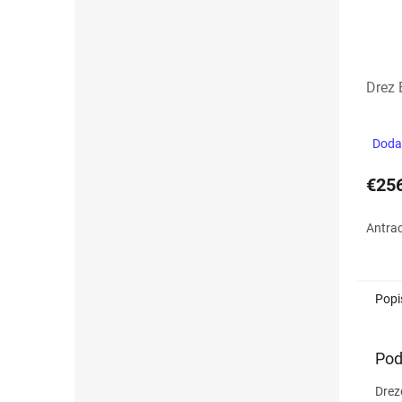
Drez 
Dodan
€25
Antrac
Popi
Pod
Drez