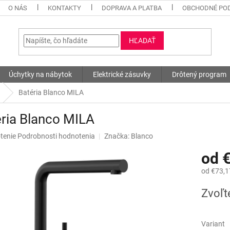
O NÁS
KONTAKTY
DOPRAVA A PLATBA
OBCHODNÉ PO
HĽADAŤ
Úchytky na nábytok
Elektrické zásuvky
Drôtený program
Batéria Blanco MILA
ria Blanco MILA
né
tenie
Podrobnosti hodnotenia
Značka:
Blanco
nie
od
u
od
€73,1
Jednotk
Zvoľt
cena:
iek.
Variant