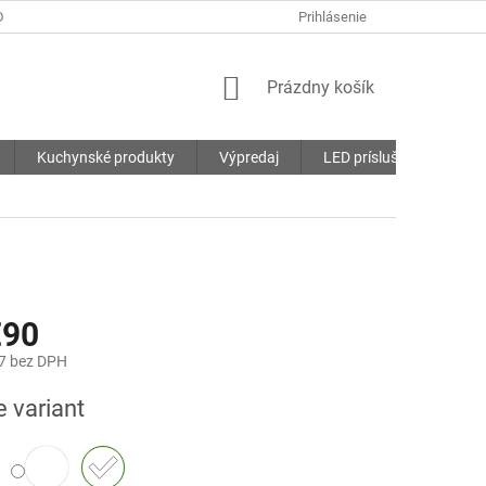
DMIENKY
OCHRANA OSOBNÝCH ÚDAJOV
Prihlásenie
SÚBORY COOKIES
NÁKUPNÝ
Prázdny košík
KOŠÍK
Kuchynské produkty
Výpredaj
LED príslušenstvo
€90
7
bez DPH
ová
e variant