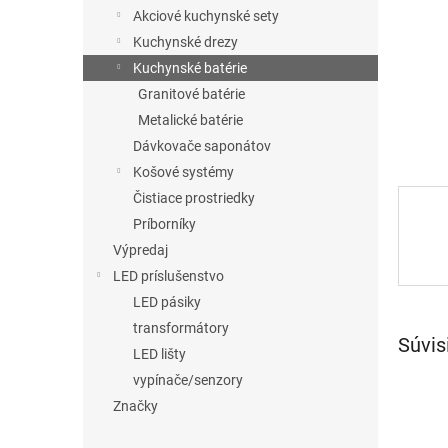
Akciové kuchynské sety
Kuchynské drezy
Kuchynské batérie
Granitové batérie
Metalické batérie
Dávkovače saponátov
Košové systémy
Čistiace prostriedky
Príborníky
Výpredaj
LED príslušenstvo
LED pásiky
transformátory
Súvis
LED lišty
vypínače/senzory
Značky