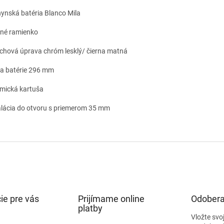
ynská batéria Blanco Mila
né ramienko
chová úprava chróm lesklý/ čierna matná
a batérie 296 mm
mická kartuša
alácia do otvoru s priemerom 35 mm
ie pre vás
Prijímame online
Odobera
platby
Vložte svo