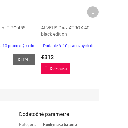
Ďalší
produkt
nco TIPO 45S
ALVEUS Drez ATROX 40
black edition
 -10 pracovných dní
Dodanie 6 -10 pracovných dní
€312
DETAIL
Do košíka
Dodatočné parametre
Kategória
:
Kuchynské batérie