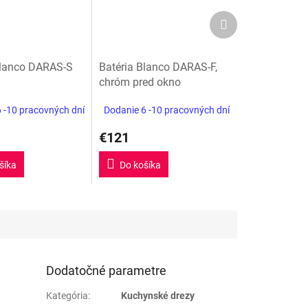
Ďalší
produkt
Blanco DARAS-S
Batéria Blanco DARAS-F,
chróm pred okno
 -10 pracovných dní
Dodanie 6 -10 pracovných dní
€121
šíka
Do košíka
Dodatočné parametre
Kategória
:
Kuchynské drezy