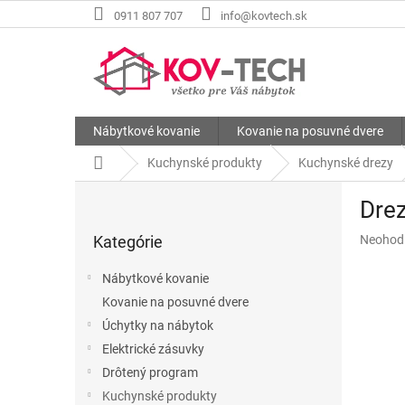
Prejsť
0911 807 707
info@kovtech.sk
na
obsah
Nábytkové kovanie
Kovanie na posuvné dvere
Domov
Kuchynské produkty
Kuchynské drezy
B
Dre
o
Preskočiť
č
Priemer
Kategórie
Neohod
kategórie
n
hodnote
ý
produkt
Nábytkové kovanie
p
je
Kovanie na posuvné dvere
a
0,0
z
Úchytky na nábytok
n
5
e
Elektrické zásuvky
hviezdič
l
Drôtený program
Kuchynské produkty