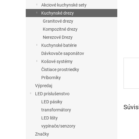
Akciové kuchynské sety
Kuchynské drezy
Granitové drezy
Kompozitné drezy
Nerezové Drezy
Kuchynské batérie
Dávkovače saponátov
Košové systémy
Čistiace prostriedky
Príborníky
Výpredaj
LED príslušenstvo
LED pásiky
Súvis
transformátory
LED lišty
vypínače/senzory
Značky