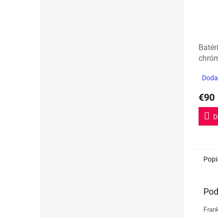
Batér
chró
Dodan
€90
D
Popi
Pod
Fran