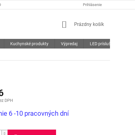
DMIENKY
OCHRANA OSOBNÝCH ÚDAJOV
Prihlásenie
SÚBORY COOKIES
NÁKUPNÝ
Prázdny košík
KOŠÍK
Kuchynské produkty
Výpredaj
LED príslušenstvo
6
bez DPH
ová
ie 6 -10 pracovných dní