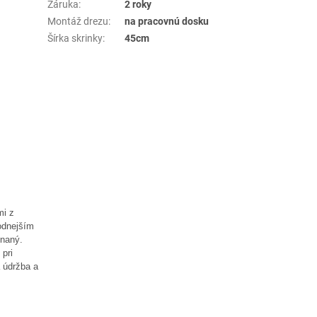
Záruka
:
2 roky
Montáž drezu
:
na pracovnú dosku
Šírka skrinky
:
45cm
mi z
hodnejším
onaný.
 pri
 údržba a