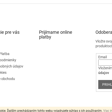
ie pre vás
Prijímame online
Odobera
platby
Vložte svo
produktoc
Platba
Email
podmienky
sobných údajov
Vložením
kies
údajov
e obchodu
PRIHL
okie. Ďalším prechádzaním tohto webu vyjadrujete súhlas s ich používaním.
Viac i