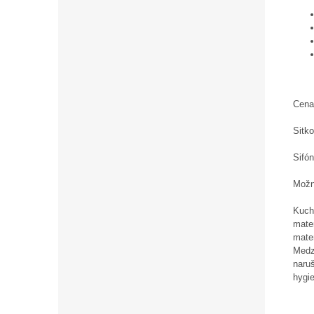
Cena
Sitko
Sifón
Možn
Kuch
mater
mate
Medzi
naru
hygie