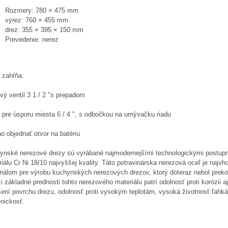
Rozmery: 780 × 475 mm
výrez: 760 × 455 mm
drez: 355 × 395 × 150 mm
Prevedenie: nerez
 zahŕňa:
vý ventil 3 1 / 2 "s prepadom
 pre úsporu miesta 6 / 4 ", s odbočkou na umývačku riadu
o objednať otvor na batériu
ynské nerezové drezy sú vyrábané najmodernejšími technologickými postup
iálu Cr Ni 18/10 najvyššej kvality. Táto potravinárska nerezová oceľ je najv
riálom pre výrobu kuchynských nerezových drezov, ktorý doteraz nebol prek
 základné prednosti tohto nerezového materiálu patrí odolnosť proti korózii aj
šení povrchu drezu, odolnosť proti vysokým teplotám, vysoká životnosť ľahká
nickosť.