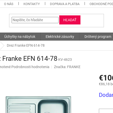
O NÁS
KONTAKTY
DOPRAVA A PLATBA
OBCHODNÉ PO
HĽADAŤ
Úchytky na nábytok
Elektrické zásuvky
Drôtený program
Drez Franke EFN 614-78
z Franke EFN 614-78
KV-4623
né
notené
Podrobnosti hodnotenia
Značka:
FRANKE
nie
€10
u
€86,18 
Jednotk
Dodan
cena:
iek.