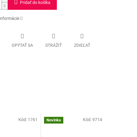
Pridať do košíka
informácie
OPÝTAŤ SA
STRÁŽIŤ
ZDIEĽAŤ
Kód:
1761
Kód:
9714
Novinka