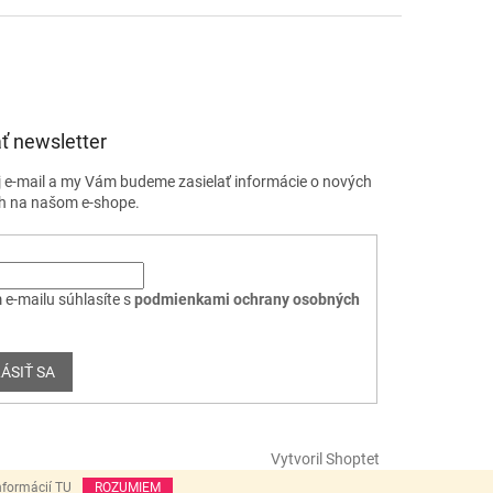
ť newsletter
j e-mail a my Vám budeme zasielať informácie o nových
h na našom e-shope.
 e-mailu súhlasíte s
podmienkami ochrany osobných
ÁSIŤ SA
Vytvoril Shoptet
nformácií TU
ROZUMIEM