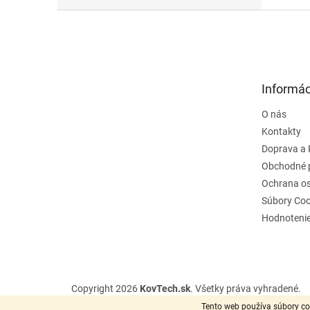
Z
á
p
ä
t
Informác
i
e
O nás
Kontakty
Doprava a 
Obchodné 
Ochrana o
Súbory Coo
Hodnoteni
Copyright 2026
KovTech.sk
. Všetky práva vyhradené.
Tento web používa súbory co