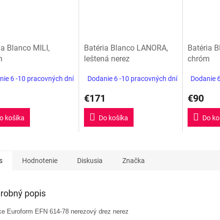
ia Blanco MILI,
Batéria Blanco LANORA,
Batéria 
m
leštená nerez
chróm
ie 6 -10 pracovných dní
Dodanie 6 -10 pracovných dní
Dodanie 6
€171
€90
o košíka
Do košíka
Do ko
s
Hodnotenie
Diskusia
Značka
robný popis
ke Euroform EFN 614-78 nerezový drez nerez