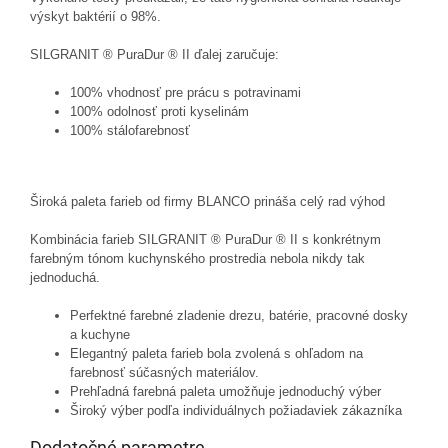
výskyt baktérií o 98%.
SILGRANIT ® PuraDur ® II ďalej zaručuje:
100% vhodnosť pre prácu s potravinami
100% odolnosť proti kyselinám
100% stálofarebnosť
Široká paleta farieb od firmy BLANCO prináša celý rad výhod
Kombinácia farieb SILGRANIT ® PuraDur ® II s konkrétnym
farebným tónom kuchynského prostredia nebola nikdy tak
jednoduchá.
Perfektné farebné zladenie drezu, batérie, pracovné dosky
a kuchyne
Elegantný paleta farieb bola zvolená s ohľadom na
farebnosť súčasných materiálov.
Prehľadná farebná paleta umožňuje jednoduchý výber
Široký výber podľa individuálnych požiadaviek zákazníka
Dodatočné parametre