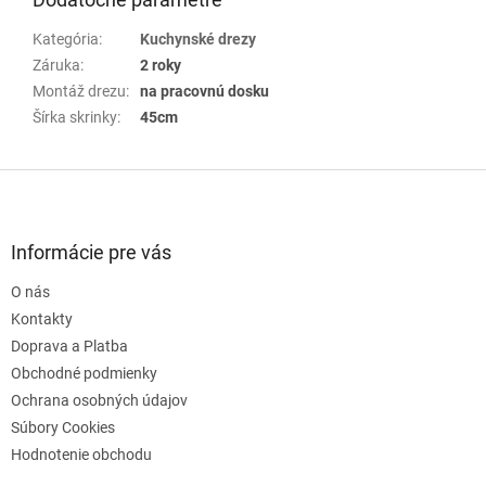
Kategória
:
Kuchynské drezy
Záruka
:
2 roky
Montáž drezu
:
na pracovnú dosku
Šírka skrinky
:
45cm
Z
á
p
ä
Informácie pre vás
t
O nás
i
e
Kontakty
Doprava a Platba
Obchodné podmienky
Ochrana osobných údajov
Súbory Cookies
Hodnotenie obchodu