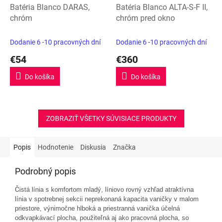
Batéria Blanco DARAS,
Batéria Blanco ALTA-S-F II,
chróm
chróm pred okno
Dodanie 6 -10 pracovných dní
Dodanie 6 -10 pracovných dní
€54
€360
Do košíka
Do košíka
ZOBRAZIŤ VŠETKY SÚVISIACE PRODUKTY
Popis
Hodnotenie
Diskusia
Značka
Podrobný popis
Č
istá línia s komfortom mladý, líniovo rovný vzhľad atraktívna
línia v spotrebnej sekcii neprekonaná kapacita vaničky v malom
priestore, výnimočne hlboká a priestranná vanička účelná
odkvapkávací plocha, použiteľná aj ako pracovná plocha, so