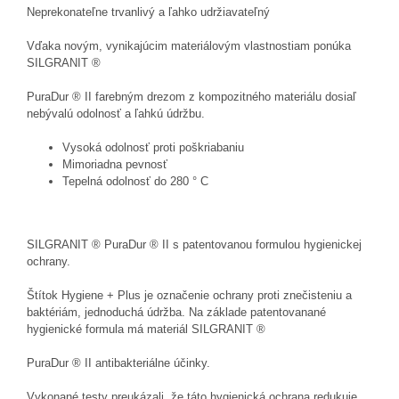
Neprekonateľne trvanlivý a ľahko udržiavateľný
Vďaka novým, vynikajúcim materiálovým vlastnostiam ponúka
SILGRANIT ®
PuraDur ® II farebným drezom z kompozitného materiálu dosiaľ
nebývalú odolnosť a ľahkú údržbu.
Vysoká odolnosť proti poškriabaniu
Mimoriadna pevnosť
Tepelná odolnosť do 280 ° C
SILGRANIT ® PuraDur ® II s patentovanou formulou hygienickej
ochrany.
Štítok Hygiene + Plus je označenie ochrany proti znečisteniu a
baktériám, jednoduchá údržba. Na základe patentovanané
hygienické formula má materiál SILGRANIT ®
PuraDur ® II antibakteriálne účinky.
Vykonané testy preukázali, že táto hygienická ochrana redukuje