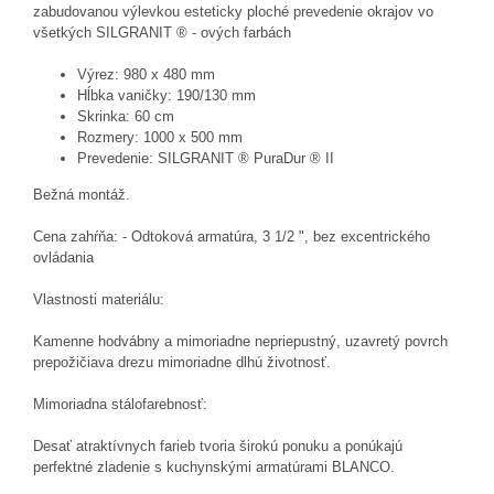
zabudovanou výlevkou esteticky ploché prevedenie okrajov vo
všetkých SILGRANIT ® - ových farbách
Výrez: 980 x 480 mm
Hĺbka vaničky: 190/130 mm
Skrinka: 60 cm
Rozmery: 1000 x 500 mm
Prevedenie: SILGRANIT ® PuraDur ® II
Bežná montáž.
Cena zahŕňa: - Odtoková armatúra, 3 1/2 ", bez excentrického
ovládania
Vlastnosti materiálu:
Kamenne hodvábny a mimoriadne nepriepustný, uzavretý povrch
prepožičiava drezu mimoriadne dlhú životnosť.
Mimoriadna stálofarebnosť:
Desať atraktívnych farieb tvoria širokú ponuku a ponúkajú
perfektné zladenie s kuchynskými armatúrami BLANCO.