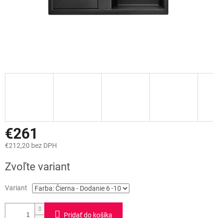
€261
€212,20 bez DPH
Jednotková
Zvoľte variant
cena:
Variant
Pridať do košíka