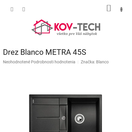
Prejsť
NÁKU
na
obsah
KOŠÍK
Drez Blanco METRA 45S
Priemerné
Neohodnotené
Podrobnosti hodnotenia
Značka:
Blanco
hodnotenie
produktu
je
0,0
z
5
hviezdičiek.