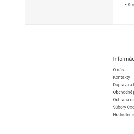
• Ko
Z
á
p
ä
t
Informác
i
e
O nás
Kontakty
Doprava a 
Obchodné 
Ochrana o
Súbory Coo
Hodnoteni