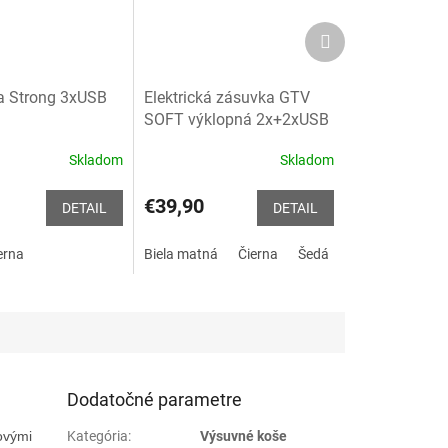
Ďalší
produkt
a Strong 3xUSB
Elektrická zásuvka GTV
SOFT výklopná 2x+2xUSB
A+C
2 x 230V + 2 x USB
Skladom
Skladom
A+C, biela, šedá, čierna
Priemerné
e
hodnotenie
produktu
€39,90
DETAIL
DETAIL
je
5,0
erna
Biela matná
Čierna
Šedá
z
5
.
hviezdičiek.
Dodatočné parametre
ovými
Kategória
:
Výsuvné koše