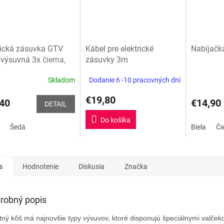
rická zásuvka GTV
Kábel pre elektrické
Nabíjačk
 výsuvná 3x
čierna,
zásuvky 3m
Skladom
Dodanie 6 -10 pracovných dní
erné
Priemerné
tenie
hodnoteni
€19,80
ktu
produktu
40
€14,90
DETAIL
je
5,0
Do košíka
Šedá
Biela
Či
z
5
ičiek.
hviezdičiek
s
Hodnotenie
Diskusia
Značka
robný popis
ný kôš má najnovšie typy výsuvov, ktoré disponujú špeciálnymi valček