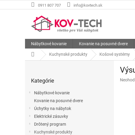
Prejsť
0911 807 707
info@kovtech.sk
na
obsah
Nábytkové kovanie
Kovanie na posuvné dvere
Domov
Kuchynské produkty
Košové systémy
B
Výsu
o
Preskočiť
č
Priemer
Kategórie
Neohod
kategórie
n
hodnote
ý
produkt
Nábytkové kovanie
p
je
Kovanie na posuvné dvere
a
0,0
z
Úchytky na nábytok
n
5
e
Elektrické zásuvky
hviezdič
l
Drôtený program
Kuchynské produkty