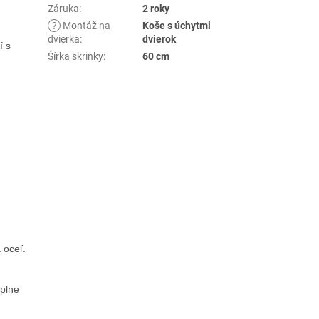
Záruka
:
2 roky
?
Montáž na
Koše s úchytmi
dvierka
:
dvierok
í s
Šírka skrinky
:
60 cm
 oceľ.
úplne