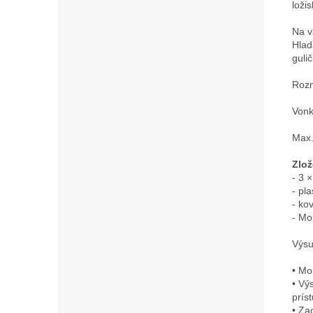
loži
Na v
Hlad
guli
Rozm
Vonk
Max.
Zlož
- 3 ×
- pla
- ko
- Mo
Výsu
• Mo
• Vý
prís
• Za