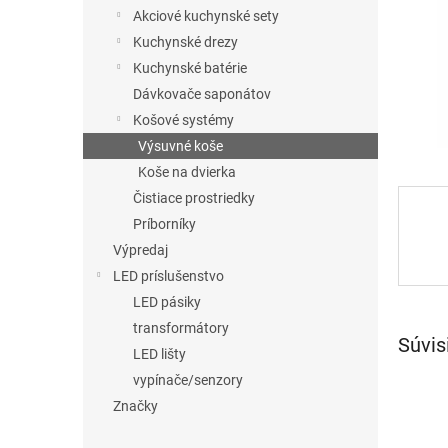
Akciové kuchynské sety
Kuchynské drezy
Kuchynské batérie
Dávkovače saponátov
Košové systémy
Výsuvné koše
Koše na dvierka
Čistiace prostriedky
Príborníky
Výpredaj
LED príslušenstvo
LED pásiky
transformátory
Súvis
LED lišty
vypínače/senzory
Značky