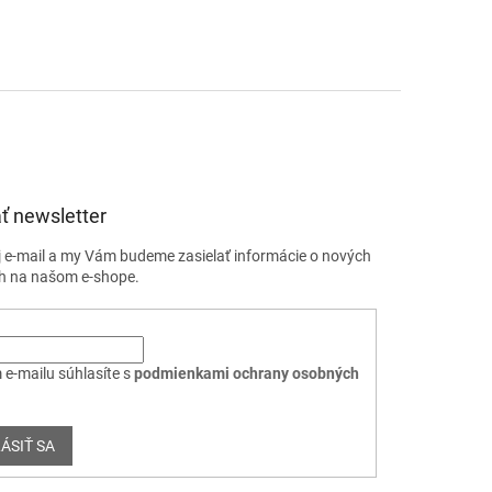
ť newsletter
j e-mail a my Vám budeme zasielať informácie o nových
h na našom e-shope.
 e-mailu súhlasíte s
podmienkami ochrany osobných
ÁSIŤ SA