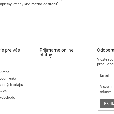
mpletný vrchný kryt možno odstrániť.
ie pre vás
Prijímame online
Odobera
platby
Vložte svo
produktoc
Platba
Email
podmienky
sobných údajov
Vložením
kies
údajov
e obchodu
PRIHL