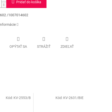
Pridať do košíka
602 /1007014602
informácie
OPÝTAŤ SA
STRÁŽIŤ
ZDIEĽAŤ
Kód:
KV-2553/B
Kód:
KV-2631/BIE