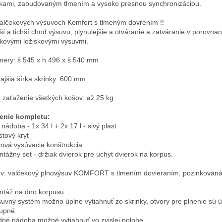
skami, zabudovaným tlmením a vysoko presnou synchronizáciou.
alčekových výsuvoch Komfort s tlmeným dovrením !!
ší a tichší chod výsuvu, plynulejšie a otváranie a zatváranie v porovnan
čkovými ložiskovými výsuvmi.
ery: š 545 x h 496 x š 540 mm
ajšia šírka skrinky: 600 mm
 zaťaženie všetkých košov: až 25 kg
enie kompletu:
 nádoba - 1x 34 l + 2x 17 l - sivý plast
stový kryt
vová vysúvacia konštrukcia
ntážny set - držiak dvierok pre úchyt dvierok na korpus.
v: valčekový plnovýsuv KOMFORT s tlmením dovieraním, pozinkovaná
ntáž na dno korpusu.
suvný systém možno úplne vytiahnuť zo skrinky, otvory pre plnenie sú 
tupné.
dné nádoba možné vytiahnuť vo zvislej polohe.