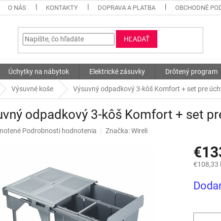
O NÁS
KONTAKTY
DOPRAVA A PLATBA
OBCHODNÉ PO
HĽADAŤ
Úchytky na nábytok
Elektrické zásuvky
Drôtený program
Výsuvné koše
Výsuvný odpadkový 3-kôš Komfort + set pre úch
vný odpadkový 3-kôš Komfort + set pre
né
notené
Podrobnosti hodnotenia
Značka:
Wireli
nie
€13
u
€108,33
Jednotk
Dodan
cena:
iek.