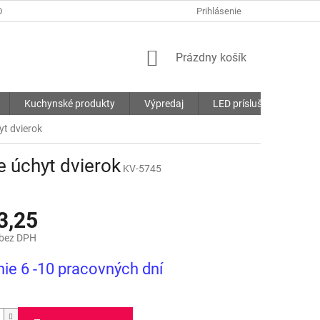
DMIENKY
OCHRANA OSOBNÝCH ÚDAJOV
Prihlásenie
SÚBORY COOKIES
NÁKUPNÝ
Prázdny košík
KOŠÍK
Kuchynské produkty
Výpredaj
LED príslušenstvo
yt dvierok
 úchyt dvierok
KV-5745
3,25
 bez DPH
ová
ie 6 -10 pracovných dní