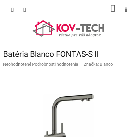
Prejsť
NÁKU
na
obsah
KOŠÍK
Batéria Blanco FONTAS-S II
Priemerné
Neohodnotené
Podrobnosti hodnotenia
Značka:
Blanco
hodnotenie
produktu
je
0,0
z
5
hviezdičiek.