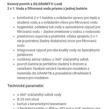
Kovový povrch a SILGRANIT®-Look
2 v 1: Voda a filtrovaná voda priamo z jednej batérie
komfortná 2-v-1-batéria s ovládaním vpravo pre teplú a
studenú vodu a s ovládaním vľavo pre filtrovanú vodu
hygienická: oddelený tok vody a samostatná výpusť pre
filtrovanú vodu – žiadne zmiešanie s vodou z vodovodu
priestorovo úsporná a praktická: vďaka spojeniu 2-v-1
nie je potrebný žiadny dodatočný otvor pre filtrovanú
vodu
integrovaná výpusť pre obe kvality vody so špeciálnymi
perlátormi
rozšírený akčný rádius: o 360° otáčateľný odtok
povrch batérie je perfektne zladený k drezom a
vaničkám: farebné verzie k farebným modelom z
materiálu SILGRANIT® a prevedenie UltraResist k
nerezovým modelom
Technické parametre:
o 360° otáčateľný odtok vody
Ø 35 mm otvor
kartuš s keramickými tesneniami
3 flexibilné hadičky s dĺžkou 450 mm a 3/8‘‘ maticou pre