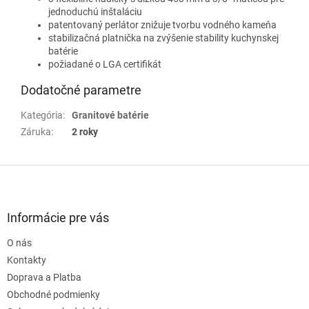
jednoduchú inštaláciu
patentovaný perlátor znižuje tvorbu vodného kameňa
stabilizačná platnička na zvýšenie stability kuchynskej
batérie
požiadané o LGA certifikát
Dodatočné parametre
Kategória
:
Granitové batérie
Záruka
:
2 roky
Z
á
p
ä
Informácie pre vás
t
O nás
i
e
Kontakty
Doprava a Platba
Obchodné podmienky