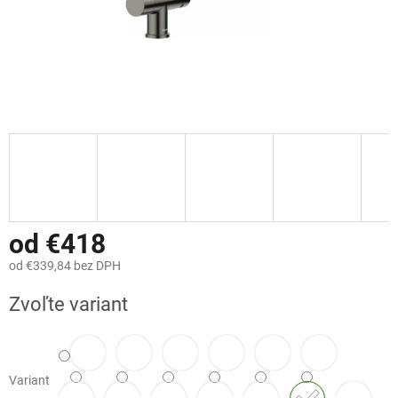
od
€418
od
€339,84
bez DPH
Jednotková
Zvoľte variant
cena:
Variant