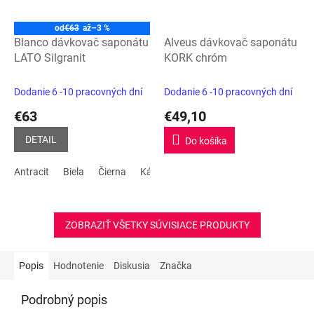
od
€63
až
–3 %
Blanco dávkovač saponátu
Alveus dávkovač saponátu
LATO Silgranit
KORK chróm
Dodanie 6 -10 pracovných dní
Dodanie 6 -10 pracovných dní
€63
€49,10
DETAIL
Do košíka
Antracit
Biela
Čierna
Kávová
Sivá skala
Tartufo
biela
ZOBRAZIŤ VŠETKY SÚVISIACE PRODUKTY
Popis
Hodnotenie
Diskusia
Značka
Podrobný popis