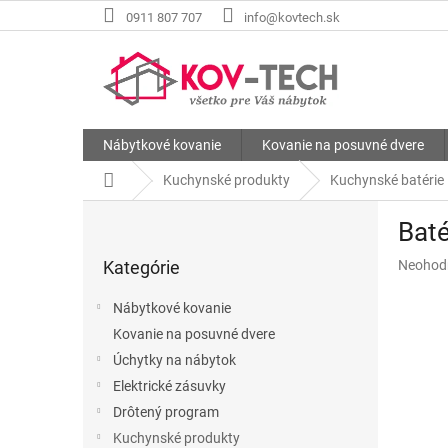
Prejsť
0911 807 707
info@kovtech.sk
na
obsah
Nábytkové kovanie
Kovanie na posuvné dvere
Domov
Kuchynské produkty
Kuchynské batérie
B
Bat
o
Preskočiť
č
Priemer
Kategórie
Neohod
kategórie
n
hodnote
ý
produkt
Nábytkové kovanie
p
je
Kovanie na posuvné dvere
a
0,0
z
Úchytky na nábytok
n
5
e
Elektrické zásuvky
hviezdič
l
Drôtený program
Kuchynské produkty