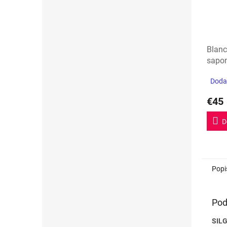
Blan
sapo
Dodan
€45
D
Popi
Pod
SIL