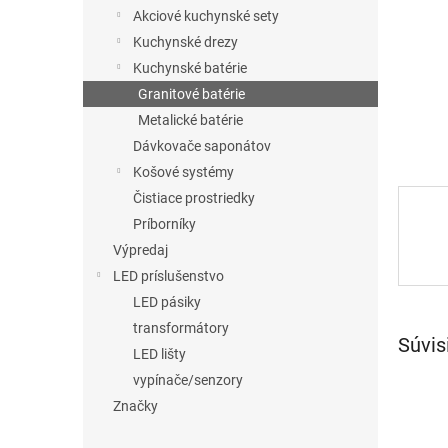
Akciové kuchynské sety
Kuchynské drezy
Kuchynské batérie
Granitové batérie
Metalické batérie
Dávkovače saponátov
Košové systémy
Čistiace prostriedky
Príborníky
Výpredaj
LED príslušenstvo
LED pásiky
transformátory
Súvis
LED lišty
vypínače/senzory
Značky