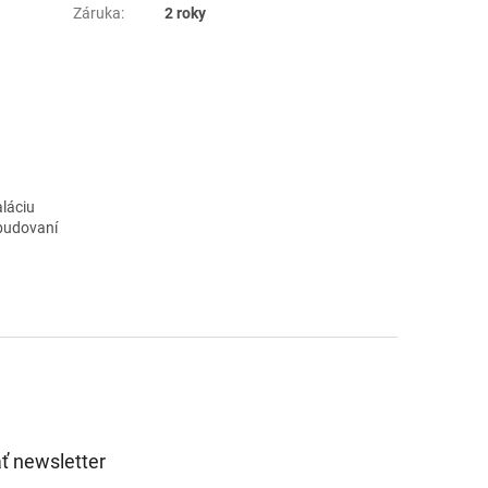
Záruka
:
2 roky
aláciu
abudovaní
ť newsletter