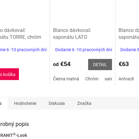
co dávkovač
Blanco dávkovač
Blanco d
nátu TORRE, chróm
saponátu LATO
saponátu
ie 6 -10 pracovných dní
Dodanie 6 -10 pracovných dní
Dodanie 6
€54
€63
od
DETAIL
o košíka
Čierna matná
Chróm
saténová zlatá
Antracit
s
Hodnotenie
Diskusia
Značka
robný popis
®
GRANIT
-Look