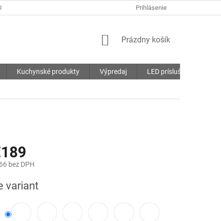
DMIENKY
OCHRANA OSOBNÝCH ÚDAJOV
Prihlásenie
SÚBORY COOKIES
NÁKUPNÝ
Prázdny košík
KOŠÍK
Kuchynské produkty
Výpredaj
LED príslušenstvo
€189
66
bez DPH
ová
e variant