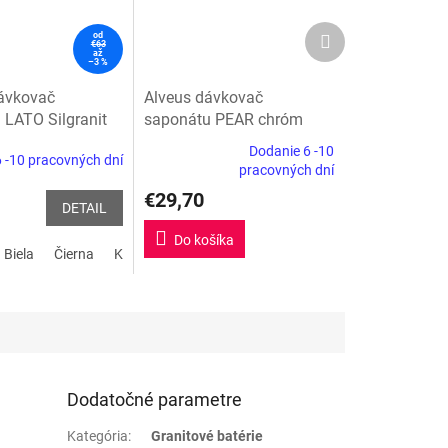
Ďalší
od
€63
produkt
až
–3 %
ávkovač
Alveus dávkovač
 LATO Silgranit
saponátu PEAR chróm
Dodanie 6 -10
 -10 pracovných dní
Priemerné
pracovných dní
hodnotenie
€29,70
produktu
DETAIL
je
5,0
Do košíka
PVD steel
Biela
Čierna
Satin platina
Kávová
Satin tmavá oceľ
Sivá skala
Tartufo
biela soft
sivá v
z
5
hviezdičiek.
Dodatočné parametre
Kategória
:
Granitové batérie