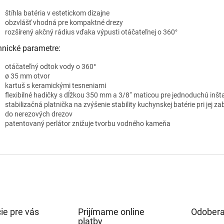
štíhla batéria v estetickom dizajne
obzvlášť vhodná pre kompaktné drezy
rozšírený akčný rádius vďaka výpusti otáčateľnej o 360°
hnické parametre:
otáčateľný odtok vody o 360°
ø 35 mm otvor
kartuš s keramickými tesneniami
flexibilné hadičky s dĺžkou 350 mm a 3/8‘‘ maticou pre jednoduchú inšt
stabilizačná platnička na zvýšenie stability kuchynskej batérie pri jej z
do nerezových drezov
patentovaný perlátor znižuje tvorbu vodného kameňa
ie pre vás
Prijímame online
Odobera
platby