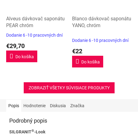
Alveus dávkovač saponátu
Blanco dávkovač saponátu
PEAR chróm
YANO, chróm
Dodanie 6 -10 pracovných dní
Priemerné
Dodanie 6 -10 pracovných dní
hodnotenie
€29,70
produktu
€22
je
Do košíka
5,0
Do košíka
z
5
hviezdičiek.
ZOBRAZIŤ VŠETKY SÚVISIACE PRODUKTY
Popis
Hodnotenie
Diskusia
Značka
Podrobný popis
®
SILGRANIT
-Look