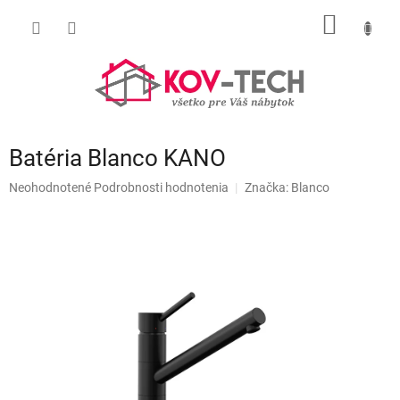
Prejsť
NÁKU
na
obsah
KOŠÍK
Batéria Blanco KANO
Priemerné
Neohodnotené
Podrobnosti hodnotenia
Značka:
Blanco
hodnotenie
produktu
je
0,0
z
5
hviezdičiek.