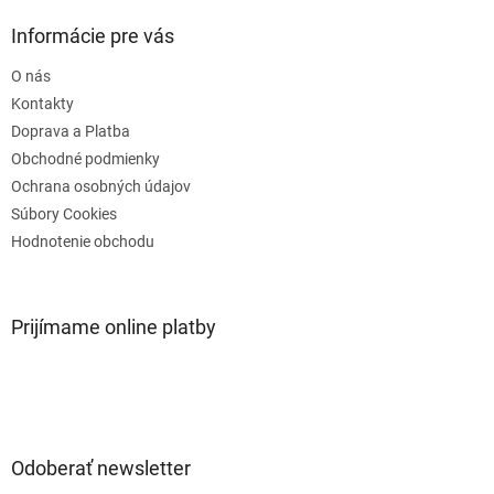
p
ä
Informácie pre vás
t
O nás
i
e
Kontakty
Doprava a Platba
Obchodné podmienky
Ochrana osobných údajov
Súbory Cookies
Hodnotenie obchodu
Prijímame online platby
Odoberať newsletter