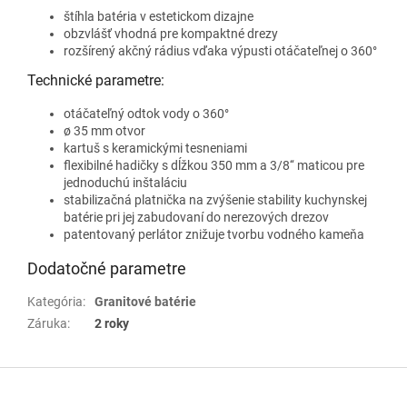
štíhla batéria v estetickom dizajne
obzvlášť vhodná pre kompaktné drezy
rozšírený akčný rádius vďaka výpusti otáčateľnej o 360°
Technické parametre:
otáčateľný odtok vody o 360°
ø 35 mm otvor
kartuš s keramickými tesneniami
flexibilné hadičky s dĺžkou 350 mm a 3/8‘‘ maticou pre
jednoduchú inštaláciu
stabilizačná platnička na zvýšenie stability kuchynskej
batérie pri jej zabudovaní do nerezových drezov
patentovaný perlátor znižuje tvorbu vodného kameňa
Dodatočné parametre
Kategória
:
Granitové batérie
Záruka
:
2 roky
Z
á