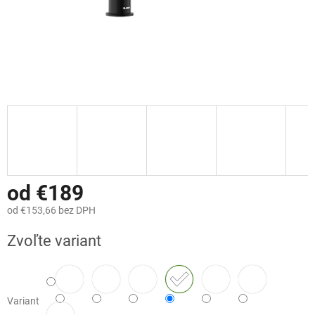
od
€189
od
€153,66
bez DPH
Jednotková
Zvoľte variant
cena:
Variant