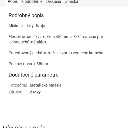
Popis
Hodnotenie
Diskusia
Značka
Podrobný popis
Minimalistický dizajn
Flexibilné hadičky s dlžkou 450mm a 3/8" maticou pre
jednoduchú inštaláciu.
Patentovaný perlátor znižuje tvorbu vodného kameňa.
Priemer otvoru: 35mm
Dodatočné parametre
Kategória
:
Metalické batérie
Záruka
:
2 roky
Z
á
p
ä
Informácie pre vás