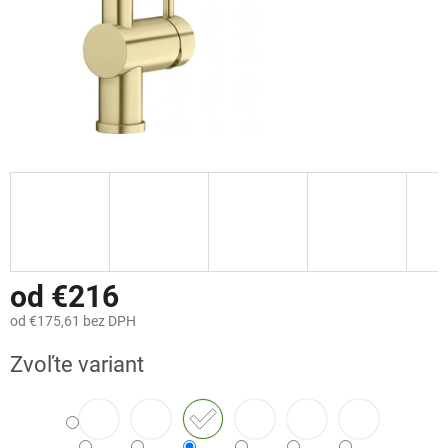
od
€216
od
€175,61
bez DPH
Jednotková
Zvoľte variant
cena: