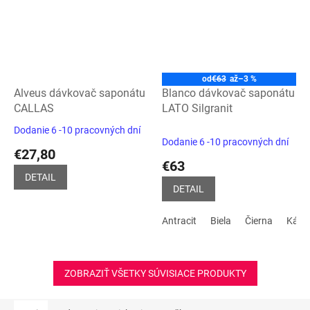
od
€63
až
–3 %
Alveus dávkovač saponátu
Blanco dávkovač saponátu
CALLAS
LATO Silgranit
Dodanie 6 -10 pracovných dní
Priemerné
Dodanie 6 -10 pracovných dní
hodnotenie
€27,80
produktu
€63
je
DETAIL
5,0
DETAIL
z
5
Antracit
Biela
Čierna
Kávo
hviezdičiek.
ZOBRAZIŤ VŠETKY SÚVISIACE PRODUKTY