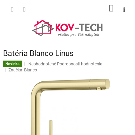
Prejsť
NÁKU
na
obsah
KOŠÍK
Batéria Blanco Linus
Priemerné
Neohodnotené
Podrobnosti hodnotenia
Novinka
hodnotenie
Značka:
Blanco
produktu
je
0,0
z
5
hviezdičiek.