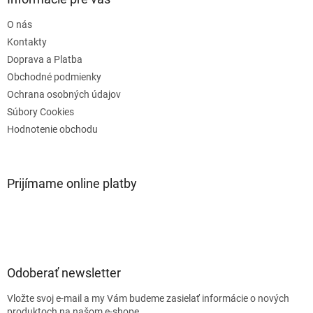
t
O nás
i
e
Kontakty
Doprava a Platba
Obchodné podmienky
Ochrana osobných údajov
Súbory Cookies
Hodnotenie obchodu
Prijímame online platby
Odoberať newsletter
Vložte svoj e-mail a my Vám budeme zasielať informácie o nových
produktoch na našom e-shope.