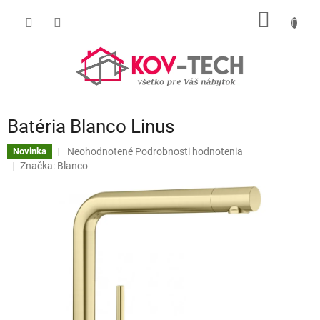
Prejsť
NÁKU
na
obsah
KOŠÍK
Batéria Blanco Linus
Priemerné
Neohodnotené
Podrobnosti hodnotenia
Novinka
hodnotenie
Značka:
Blanco
produktu
je
0,0
z
5
hviezdičiek.