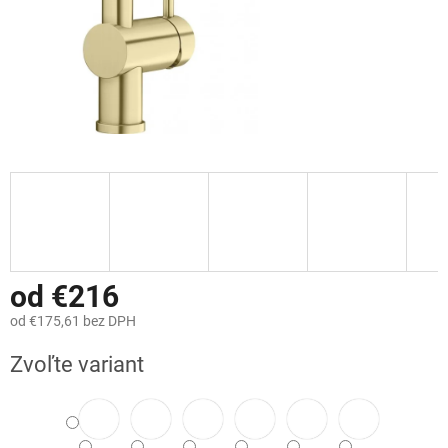
od
€216
od
€175,61
bez DPH
Jednotková
Zvoľte variant
cena: