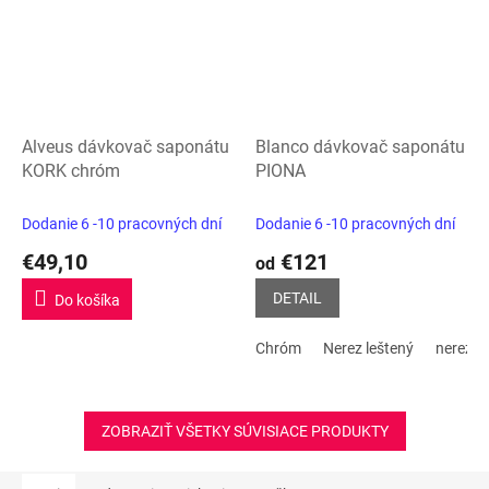
Alveus dávkovač saponátu
Blanco dávkovač saponátu
KORK chróm
PIONA
Dodanie 6 -10 pracovných dní
Dodanie 6 -10 pracovných dní
€49,10
€121
od
DETAIL
Do košíka
Chróm
Nerez leštený
nerez m
ZOBRAZIŤ VŠETKY SÚVISIACE PRODUKTY