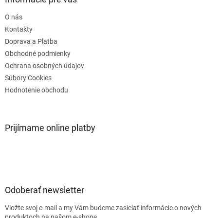
t
O nás
i
e
Kontakty
Doprava a Platba
Obchodné podmienky
Ochrana osobných údajov
Súbory Cookies
Hodnotenie obchodu
Prijímame online platby
Odoberať newsletter
Vložte svoj e-mail a my Vám budeme zasielať informácie o nových
produktoch na našom e-shope.