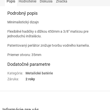
Popis
Hodnotenie
Diskusia
Značka
Podrobný popis
Minimalistický dizajn
Flexibilné hadičky s dlžkou 450mm a 3/8" maticou pre
jednoduchú inštaláciu.
Patentovaný perlátor znižuje tvorbu vodného kameňa.
Priemer otvoru: 35mm
Dodatočné parametre
Kategória
:
Metalické batérie
Záruka
:
2 roky
Z
á
p
ä
Informácie pre vás