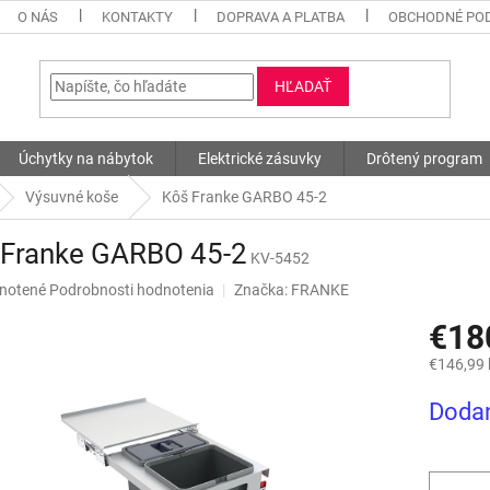
O NÁS
KONTAKTY
DOPRAVA A PLATBA
OBCHODNÉ PO
HĽADAŤ
Úchytky na nábytok
Elektrické zásuvky
Drôtený program
Výsuvné koše
Kôš Franke GARBO 45-2
 Franke GARBO 45-2
KV-5452
né
notené
Podrobnosti hodnotenia
Značka:
FRANKE
nie
€18
u
€146,99
Jednotk
Dodan
cena:
iek.