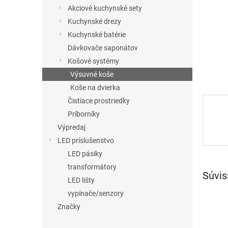
Akciové kuchynské sety
Kuchynské drezy
Kuchynské batérie
Dávkovače saponátov
Košové systémy
Výsuvné koše
Koše na dvierka
Čistiace prostriedky
Príborníky
Výpredaj
LED príslušenstvo
LED pásiky
transformátory
Súvis
LED lišty
vypínače/senzory
Značky