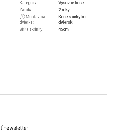
Kategória
:
Výsuvné koše
Záruka
:
2 roky
?
Montáž na
Koše s úchytmi
dvierka
:
dvierok
Šírka skrinky
:
45cm
ť newsletter