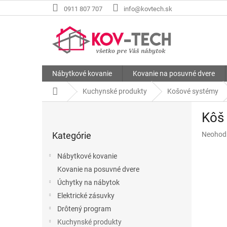
Prejsť
0911 807 707
info@kovtech.sk
na
obsah
Nábytkové kovanie
Kovanie na posuvné dvere
Domov
Kuchynské produkty
Košové systémy
B
Kôš
o
Preskočiť
č
Priemer
Kategórie
Neohod
kategórie
n
hodnote
ý
produkt
Nábytkové kovanie
p
je
Kovanie na posuvné dvere
a
0,0
z
Úchytky na nábytok
n
5
e
Elektrické zásuvky
hviezdič
l
Drôtený program
Kuchynské produkty