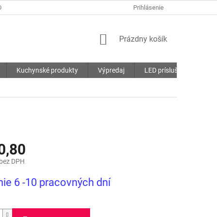
DMIENKY
OCHRANA OSOBNÝCH ÚDAJOV
Prihlásenie
SÚBORY COOKIES
NÁKUPNÝ
Prázdny košík
KOŠÍK
Kuchynské produkty
Výpredaj
LED príslušenstvo
0,80
 bez DPH
ová
ie 6 -10 pracovných dní