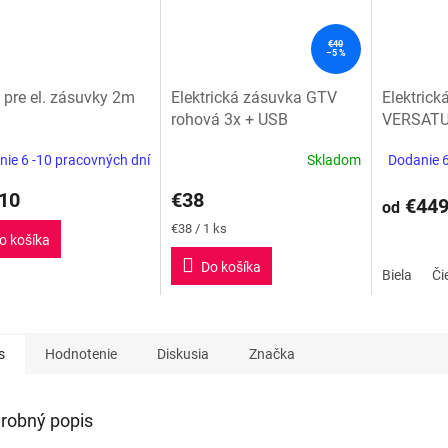
€40
–5 %
 pre el. zásuvky 2m
Elektrická zásuvka GTV
Elektrick
rohová 3x + USB
VERSATU
1xUSB A/
ie 6 -10 pracovných dní
Skladom
Dodanie 6
Priemerné
hodnotenie
10
€38
produktu
€44
od
je
Jednotková
€38 / 1 ks
5,0
o košíka
cena:
z
Do košíka
Biela
Či
5
hviezdičiek.
s
Hodnotenie
Diskusia
Značka
robný popis