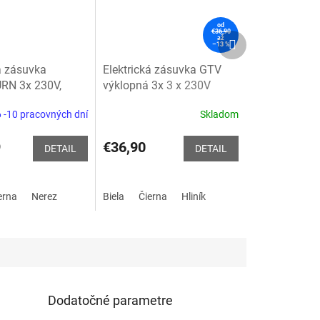
od
€36,90
Ďalší
až
–13 %
produkt
á zásuvka
Elektrická zásuvka GTV
RN 3x 230V,
výklopná 3x
3 x 230V
C otočná
 -10 pracovných dní
Skladom
Priemerné
hodnotenie
produktu
9
€36,90
DETAIL
DETAIL
je
4,9
z
erna
Nerez
Biela
Čierna
Hliník
5
hviezdičiek.
Dodatočné parametre