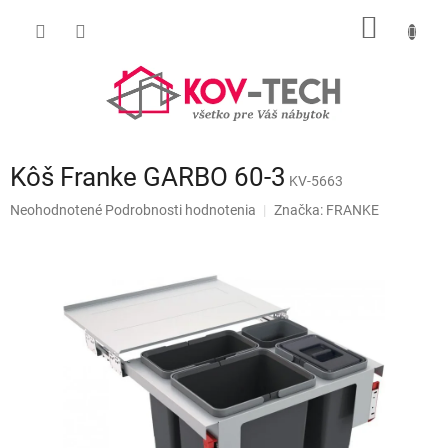
Prejsť
NÁKU
na
obsah
KOŠÍK
Kôš Franke GARBO 60-3
KV-5663
Priemerné
Neohodnotené
Podrobnosti hodnotenia
Značka:
FRANKE
hodnotenie
produktu
je
0,0
z
5
hviezdičiek.