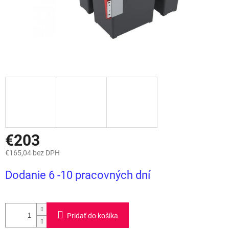
€203
€165,04 bez DPH
Jednotková
Dodanie 6 -10 pracovných dní
cena:
Pridať do košíka