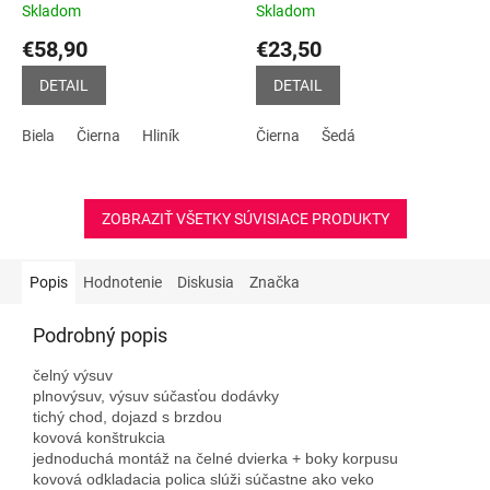
Skladom
Skladom
Priemerné
Priemerné
hodnotenie
hodnotenie
€58,90
€23,50
produktu
produktu
je
je
DETAIL
DETAIL
5,0
4,8
z
z
Biela
Čierna
Hliník
Čierna
Šedá
5
5
hviezdičiek.
hviezdičiek.
ZOBRAZIŤ VŠETKY SÚVISIACE PRODUKTY
Popis
Hodnotenie
Diskusia
Značka
Podrobný popis
čelný výsuv
plnovýsuv, výsuv súčasťou dodávky
tichý chod, dojazd s brzdou
kovová konštrukcia
jednoduchá montáž na čelné dvierka + boky korpusu
kovová odkladacia polica slúži súčastne ako veko