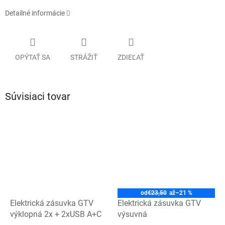
Detailné informácie
OPÝTAŤ SA
STRÁŽIŤ
ZDIEĽAŤ
Súvisiaci tovar
od
€23,50
až
–21 %
Elektrická zásuvka GTV
Elektrická zásuvka GTV
výklopná 2x + 2xUSB A+C
výsuvná