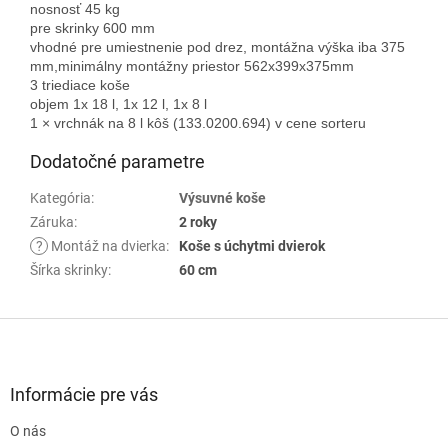
nosnosť 45 kg
pre skrinky 600 mm
vhodné pre umiestnenie pod drez, montážna výška iba 375
mm,minimálny montážny priestor 562x399x375mm
3 triediace koše
objem 1x 18 l, 1x 12 l, 1x 8 l
1 × vrchnák na 8 l kôš (133.0200.694) v cene sorteru
Dodatočné parametre
Kategória
:
Výsuvné koše
Záruka
:
2 roky
?
Montáž na dvierka
:
Koše s úchytmi dvierok
Šírka skrinky
:
60 cm
Z
á
p
ä
Informácie pre vás
t
O nás
i