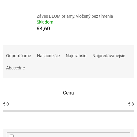
Záves BLUM priamy, vložený bez tlmenia
Skladom
€4,60
R
a
Odporúčame
Najlacnejšie
Najdrahšie
Najpredávanejšie
d
e
Abecedne
n
i
e
Cena
p
r
€
0
€
8
o
d
u
k
t