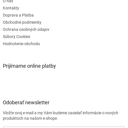
O nás
i
r
e
Kontakty
v
k
Doprava a Platba
y
Obchodné podmienky
v
Ochrana osobných údajov
ý
p
Súbory Cookies
i
Hodnotenie obchodu
s
u
Prijímame online platby
Odoberať newsletter
Vložte svoj e-mail a my Vám budeme zasielať informácie o nových
produktoch na našom e-shope.