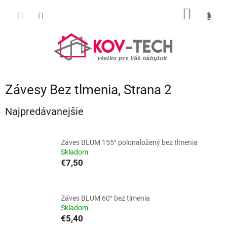
Prejsť
NÁKU
na
obsah
KOŠÍK
Závesy Bez tlmenia
, Strana 2
Najpredávanejšie
Záves BLUM 155° polonaložený bez tlmenia
Skladom
€7,50
Záves BLUM 60° bez tlmenia
Skladom
€5,40