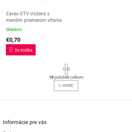
Záves GTV vložený s
menším priemerom vŕtania
Skladom
Priemerné
hodnotenie
€0,70
produktu
je
Do košíka
5,0
z
5
S
1
2
hviezdičiek.
t
r
18
položiek celkom
O
á
v
HORE
n
l
k
o
á
v
Z
d
a
a
á
n
c
p
i
i
ä
e
Informácie pre vás
e
t
p