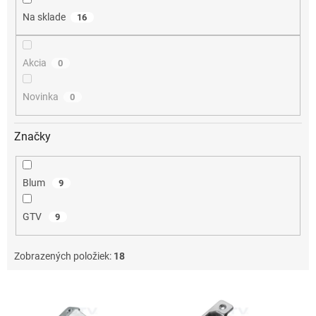
o
Na sklade
16
v
Akcia
0
Novinka
0
Značky
Blum
9
GTV
9
Zobrazených položiek:
18
V
ý