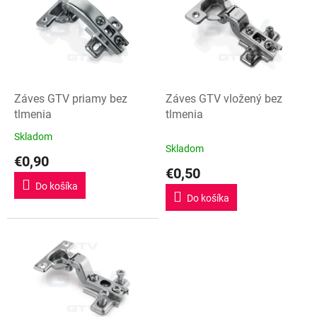
p
i
s
p
r
o
d
Záves GTV priamy bez
Záves GTV vložený bez
u
tlmenia
tlmenia
k
Skladom
Priemerné
t
Skladom
hodnotenie
€0,90
o
produktu
€0,50
v
je
Do košíka
5,0
Do košíka
z
5
hviezdičiek.